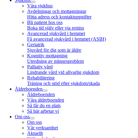
Sjukhus
Våra sjukhus
Avdelningar och mottagningar
Hitta adress och kontaktuppgifter
Bli patient hos oss
Boka tid själv eller via remiss
Avancerad sjukvård i hemmet
Få avancerad sjukvård i hemmet (ASIH)
Geriatrik
Sjuvård för dig som är äldre
Kognitiv mottagning
Utredning av minnesproblem
Palliativ vård
Lindrande vård vid allvarlig sjukdom
Rehabilitering
Träning och stöd efter sjukdom/skada
Äldreboenden
Äldreboenden
Våra äldreboenden
Så får du en plats
Så här arbetar vi
Om oss
Om oss
Vår verksamhet
Aktuellt