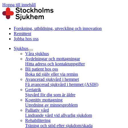
Hoppa till innehåll
Forskning, utbildning, utveckling och innovation
Remittent
Jobba hos oss
Sjukhus
Våra sjukhus
Avdelningar och mottagningar
Hitta adress och kontaktuppgifter
Bli patient hos oss
Boka tid själv eller via remiss
Avancerad sjukvård i hemmet
Få avancerad sjukvård i hemmet (ASIH)
Geriatrik
Sjuvård för dig som är äldre
Kognitiv mottagning
Utredning av minnesproblem
Palliativ vård
Lindrande vård vid allvarlig sjukdom
Rehabilitering
Träning och stöd efter sjukdom/skada