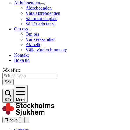
Äldreboenden
Äldreboenden
Våra äldreboenden
Så får du en plats
Så här arbetar vi
Om oss
Om oss
Vår verksamhet
Aktuellt
Välja vård och omsorg
Kontakt
Boka tid
Sök efter:
Sök
Sök
Meny
Tillbaka