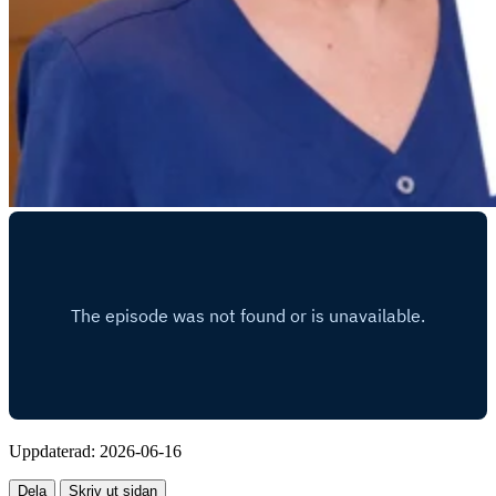
Uppdaterad:
2026-06-16
Dela
Skriv ut sidan