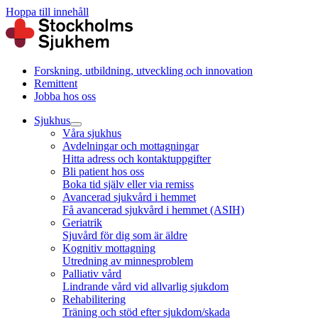
Hoppa till innehåll
Forskning, utbildning, utveckling och innovation
Remittent
Jobba hos oss
Sjukhus
Våra sjukhus
Avdelningar och mottagningar
Hitta adress och kontaktuppgifter
Bli patient hos oss
Boka tid själv eller via remiss
Avancerad sjukvård i hemmet
Få avancerad sjukvård i hemmet (ASIH)
Geriatrik
Sjuvård för dig som är äldre
Kognitiv mottagning
Utredning av minnesproblem
Palliativ vård
Lindrande vård vid allvarlig sjukdom
Rehabilitering
Träning och stöd efter sjukdom/skada