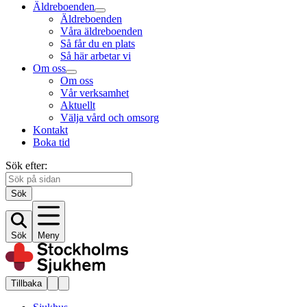
Äldreboenden
Äldreboenden
Våra äldreboenden
Så får du en plats
Så här arbetar vi
Om oss
Om oss
Vår verksamhet
Aktuellt
Välja vård och omsorg
Kontakt
Boka tid
Sök efter:
Sök
Sök
Meny
Tillbaka