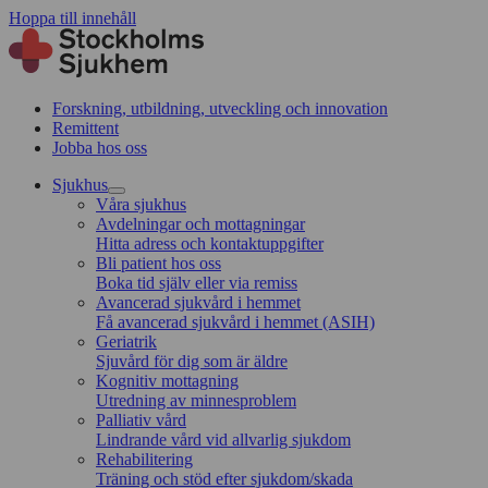
Hoppa till innehåll
Forskning, utbildning, utveckling och innovation
Remittent
Jobba hos oss
Sjukhus
Våra sjukhus
Avdelningar och mottagningar
Hitta adress och kontaktuppgifter
Bli patient hos oss
Boka tid själv eller via remiss
Avancerad sjukvård i hemmet
Få avancerad sjukvård i hemmet (ASIH)
Geriatrik
Sjuvård för dig som är äldre
Kognitiv mottagning
Utredning av minnesproblem
Palliativ vård
Lindrande vård vid allvarlig sjukdom
Rehabilitering
Träning och stöd efter sjukdom/skada