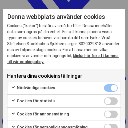
Denna webbplats använder cookies
Cookies ("kakor") består av små textfiler. Dessa innehåller
data som lagras på din enhet. För att kunna placera vissa
typer av cookies behöver vi inhämta ditt samtycke. Vi på
Stiftelsen Stockholms Sjukhem, orgnr. 8020029818 använder
oss av följande slags cookies. För att läsa mer om vilka
cookies vi använder och lagringstid,
klicka här för att komma
till vår cookiepolicy.
Hantera dina cookieinställningar
Nödvändiga
Nödvändiga cookies
cookies
Markera
kryssruta
för
Cookies
Cookies för statistik
att
för
Markera
samtycka
statistik
för
Cookies
Cookies för annonsmätning
till
kryssruta
att
för
Markera
användning
samtycka
annonsmätn
för
av
Cookies
Cookies för personlig annonsmätning