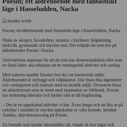
Poesin; ett äldreboende med fantastiskt
läge i Hasseludden, Nacka
Poesin; ett äldreboende med fantastiskt läge i Hasseludden, Nacka
Njuta av skogen, havsdoften, naturen, cykelturer, högläsning,
biokväll, gymnastik och mycket mer. Det erbjuds du som bor på
äldreboendet Poesin i Nacka.
Aktiviteterna anpassas för att du som har demenssjukdom eller som
av ökad ålder, ska erbjudas ett en meningsfull aktivitet och vardag.
Med naturen utanför fönstret bor du i en harmonisk miljö.
Äldreboendet är nybyggt och välplanerat. Här finns fina lägenheter
och vardagsrum och matrum med en hemlik miljö. Dessutom finns
ett aktivitetsrum som är inrett med inspiration av bibliotek. Poesin
har inriktning litteratur och bjuder ofta in till högläsning.
–
Det är en uppskattad aktivitet vi har. Även bingo och att åka ut på
cykeltur i området är mycket uppskattat av våra boende, berättar
Annika, aktivitetsansvarig på Poesin.
En boende som kunde närområdet väl, visade ut nya stigar och