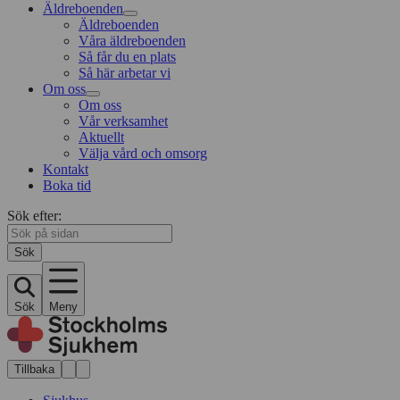
Äldreboenden
Äldreboenden
Våra äldreboenden
Så får du en plats
Så här arbetar vi
Om oss
Om oss
Vår verksamhet
Aktuellt
Välja vård och omsorg
Kontakt
Boka tid
Sök efter:
Sök
Sök
Meny
Tillbaka