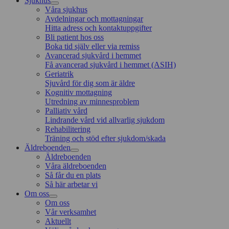
Sjukhus
Våra sjukhus
Avdelningar och mottagningar
Hitta adress och kontaktuppgifter
Bli patient hos oss
Boka tid själv eller via remiss
Avancerad sjukvård i hemmet
Få avancerad sjukvård i hemmet (ASIH)
Geriatrik
Sjuvård för dig som är äldre
Kognitiv mottagning
Utredning av minnesproblem
Palliativ vård
Lindrande vård vid allvarlig sjukdom
Rehabilitering
Träning och stöd efter sjukdom/skada
Äldreboenden
Äldreboenden
Våra äldreboenden
Så får du en plats
Så här arbetar vi
Om oss
Om oss
Vår verksamhet
Aktuellt