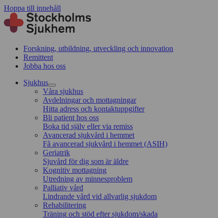
Hoppa till innehåll
Forskning, utbildning, utveckling och innovation
Remittent
Jobba hos oss
Sjukhus
Våra sjukhus
Avdelningar och mottagningar
Hitta adress och kontaktuppgifter
Bli patient hos oss
Boka tid själv eller via remiss
Avancerad sjukvård i hemmet
Få avancerad sjukvård i hemmet (ASIH)
Geriatrik
Sjuvård för dig som är äldre
Kognitiv mottagning
Utredning av minnesproblem
Palliativ vård
Lindrande vård vid allvarlig sjukdom
Rehabilitering
Träning och stöd efter sjukdom/skada