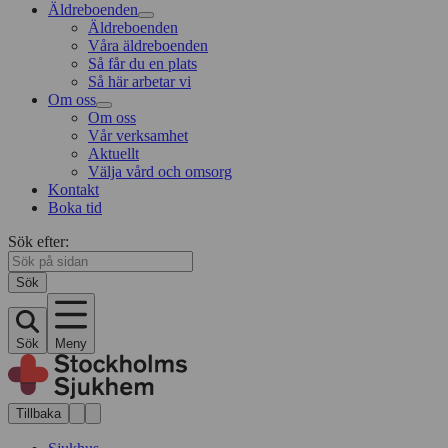
Äldreboenden
Äldreboenden
Våra äldreboenden
Så får du en plats
Så här arbetar vi
Om oss
Om oss
Vår verksamhet
Aktuellt
Välja vård och omsorg
Kontakt
Boka tid
Sök efter:
Sök
Sök
Meny
Tillbaka