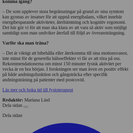
komma igång?
– De som upplever stora begränsningar på grund av sina symtom
kan gynnas av insatser för att uppnå energibalans, vilket innebär
energibesparande aktiviteter, återhämtning och kognitiv ergonomi.
Det här gör vi för att man ska klara av att vara så aktiv som möjligt
samtidigt som man undviker återfall till följd av överansträngning.
Varför ska man träna?
– Det är viktigt att bibehålla eller återkomma till sina motionsvanor,
inte minst för de generella hälsoeffekter vi får av att röra på oss.
Rekommendationerna om minst 150 minuter fysisk aktivitet per
vecka är en bra början. I forskningen ser man även en positiv effekt
på både andningsfunktion och gångsträcka efter specifik
andningsträning på patienter med postcovid.
Läs mer och boka tid till fysioterapeut
Redaktör:
Mariana Lind
Dela sidan
Dela sidan