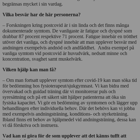
begränsas mycket i sin vardag.
Vilka besvär har de här personerna?
– Forskningen kring postcovid är i sin linda och det finns många
dokumenterade symtom. De vanligaste är fatigue och dyspné som
drabbar 87 procent respektive 71 procent. Fatigue innebär en trötthet
utöver det vanliga, och dyspné innebär att man upplever besvär med
andningen exempelvis andnöd och andfåddhet. Andra exempel på
vanliga symtom vid postcovid är huvudvärk, nedsatt minne och
koncentration, svaghet samt muskelvärk.
Vilken hjälp kan man få?
– Om man fortsatt upplever symtom efter covid-19 kan man söka tid
för bedömning hos fysioterapeut/sjukgymnast. Vi kan bidra med
övervakad och guidad träning där vi monitorerar puls och
syresättning och på ett säkert sätt hjälper patienterna att öka sin
fysiska kapacitet. Vi gör en bedömning av symtomen och lägger upp
behandlingen efter individuella behov. Där det behövs kan vi jobba
med exempelvis andningsträning, konditions- och styrketräning.
Ibland finns ett behov av hjälpmedel vid andningsträning, dessa kan
vi då förskriva och instruera.
Vad kan ni göra för de som upplever att det känns tufft att