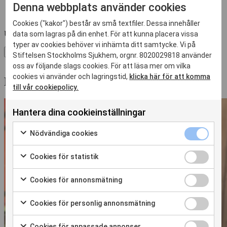
Denna webbplats använder cookies
Cookies ("kakor") består av små textfiler. Dessa innehåller
Uppdaterad:
2026-06-16
data som lagras på din enhet. För att kunna placera vissa
typer av cookies behöver vi inhämta ditt samtycke. Vi på
Dela
Skriv ut sidan
Stiftelsen Stockholms Sjukhem, orgnr. 8020029818 använder
oss av följande slags cookies. För att läsa mer om vilka
cookies vi använder och lagringstid,
klicka här för att komma
Relaterade nyheter
till vår cookiepolicy.
Hantera dina cookieinställningar
Nödvändiga
Nödvändiga cookies
cookies
Markera
kryssruta
för
Cookies
Cookies för statistik
att
för
Markera
samtycka
statistik
för
Cookies
Cookies för annonsmätning
till
kryssruta
att
för
Markera
användning
samtycka
annonsmätn
för
av
Cookies
Cookies för personlig annonsmätning
till
kryssruta
att
Nödvändiga
för
Markera
användning
samtycka
cookies
personlig
för
av
Cookies
Cookies för anpassade annonser