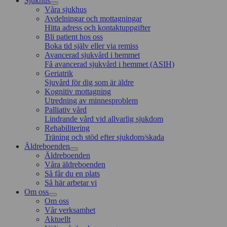
Sjukhus
Våra sjukhus
Avdelningar och mottagningar
Hitta adress och kontaktuppgifter
Bli patient hos oss
Boka tid själv eller via remiss
Avancerad sjukvård i hemmet
Få avancerad sjukvård i hemmet (ASIH)
Geriatrik
Sjuvård för dig som är äldre
Kognitiv mottagning
Utredning av minnesproblem
Palliativ vård
Lindrande vård vid allvarlig sjukdom
Rehabilitering
Träning och stöd efter sjukdom/skada
Äldreboenden
Äldreboenden
Våra äldreboenden
Så får du en plats
Så här arbetar vi
Om oss
Om oss
Vår verksamhet
Aktuellt