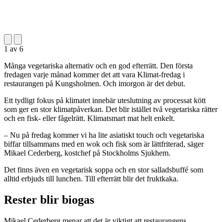
1
av
6
Många vegetariska alternativ och en god efterrätt. Den första
fredagen varje månad kommer det att vara Klimat-fredag i
restaurangen på Kungsholmen. Och imorgon är det debut.
Ett tydligt fokus på klimatet innebär uteslutning av processat kött
som ger en stor klimatpåverkan. Det blir istället två vegetariska rätter
och en fisk- eller fågelrätt. Klimatsmart mat helt enkelt.
– Nu på fredag kommer vi ha lite asiatiskt touch och vegetariska
biffar tillsammans med en wok och fisk som är lättfriterad, säger
Mikael Cederberg, kostchef på Stockholms Sjukhem.
Det finns även en vegetarisk soppa och en stor salladsbuffé som
alltid erbjuds till lunchen. Till efterrätt blir det fruktkaka.
Rester blir biogas
Mikael Cederberg menar att det är viktigt att restaurangens