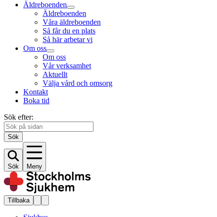
Äldreboenden
Äldreboenden
Våra äldreboenden
Så får du en plats
Så här arbetar vi
Om oss
Om oss
Vår verksamhet
Aktuellt
Välja vård och omsorg
Kontakt
Boka tid
Sök efter:
Sök
Sök
Meny
Tillbaka