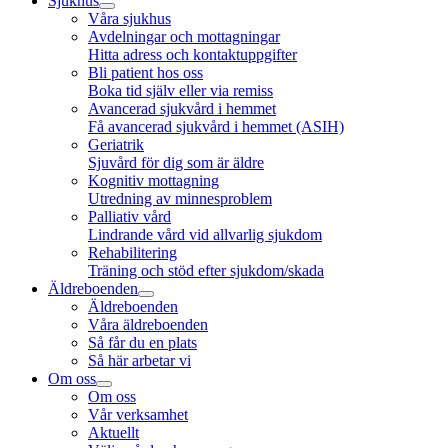
Sjukhus
Våra sjukhus
Avdelningar och mottagningar
Hitta adress och kontaktuppgifter
Bli patient hos oss
Boka tid själv eller via remiss
Avancerad sjukvård i hemmet
Få avancerad sjukvård i hemmet (ASIH)
Geriatrik
Sjuvård för dig som är äldre
Kognitiv mottagning
Utredning av minnesproblem
Palliativ vård
Lindrande vård vid allvarlig sjukdom
Rehabilitering
Träning och stöd efter sjukdom/skada
Äldreboenden
Äldreboenden
Våra äldreboenden
Så får du en plats
Så här arbetar vi
Om oss
Om oss
Vår verksamhet
Aktuellt