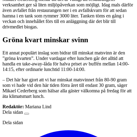
verksamhet ger så liten miljöpåverkan som möjligt. Idag mals därför
även avfallet från restaurangen ner i en avfallskvarn för att sedan
hamna i en tank som rymmer 3000 liter. Tanken töms en gång i
veckan och innehållet förs till en anläggning där det blir till
drivmedlet biogas.
Gröna kvart minskar svinn
Ett annat populärt inslag som bidrar till minskat matsvinn är den
”gröna kvarten”. Under vardagar efter lunchen går det alltid att
handla en take-away-låda för halva priset av buffén mellan 14:00-
14:15, efter ordinarie lunchtid 11:00-14:00.
– Det här har gjort att vi har minskat matsvinnet från 80-90 gram
som vi hade vid den här tiden förra året till endast 30 gram, säger
Mikael Cederberg som hälsar alla gäster välkomna på fredag för att
äta klimatsmart lunch.
Redaktör:
Mariana Lind
Dela sidan
Dela sidan