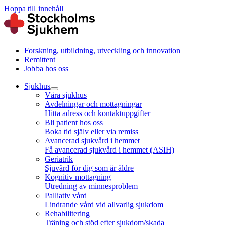
Hoppa till innehåll
Forskning, utbildning, utveckling och innovation
Remittent
Jobba hos oss
Sjukhus
Våra sjukhus
Avdelningar och mottagningar
Hitta adress och kontaktuppgifter
Bli patient hos oss
Boka tid själv eller via remiss
Avancerad sjukvård i hemmet
Få avancerad sjukvård i hemmet (ASIH)
Geriatrik
Sjuvård för dig som är äldre
Kognitiv mottagning
Utredning av minnesproblem
Palliativ vård
Lindrande vård vid allvarlig sjukdom
Rehabilitering
Träning och stöd efter sjukdom/skada