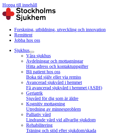
Hoppa till innehåll
Forskning, utbildning, utveckling och innovation
Remittent
Jobba hos oss
Sjukhus
Våra sjukhus
Avdelningar och mottagningar
Hitta adress och kontaktuppgifter
Bli patient hos oss
Boka tid själv eller via remiss
Avancerad sjukvård i hemmet
Få avancerad sjukvård i hemmet (ASIH)
Geriatrik
Sjuvård för dig som är äldre
Kognitiv mottagning
Utredning av minnesproblem
Palliativ vård
Lindrande vård vid allvarlig sjukdom
Rehabilitering
Träning och stöd efter sjukdom/skada