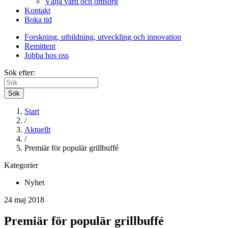
Välja vård och omsorg
Kontakt
Boka tid
Forskning, utbildning, utveckling och innovation
Remittent
Jobba hos oss
Sök efter:
Sök
Start
/
Aktuellt
/
Premiär för populär grillbuffé
Kategorier
Nyhet
24 maj 2018
Premiär för populär grillbuffé