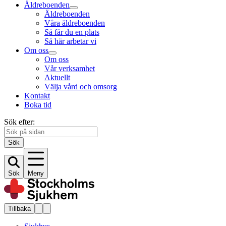
Äldreboenden
Äldreboenden
Våra äldreboenden
Så får du en plats
Så här arbetar vi
Om oss
Om oss
Vår verksamhet
Aktuellt
Välja vård och omsorg
Kontakt
Boka tid
Sök efter:
Sök
Sök
Meny
Tillbaka