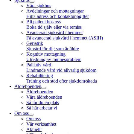
Sjukhus
Våra sjukhus
Avdelningar och mottagningar
Hitta adress och kontaktuppgifter
Bli patient hos oss
Boka tid själv eller via remiss
Avancerad sjukvård i hemmet
Få avancerad sjukvård i hemmet (ASIH)
Geriatrik
Sjuvård för dig som är äldre
Kognitiv mottagning
Utredning av minnesproblem
Palliativ vård
Lindrande vård vid allvarlig sjukdom
Rehabilitering
Träning och stöd efter sjukdom/skada
Äldreboenden
Äldreboenden
Våra äldreboenden
Så får du en plats
Så här arbetar vi
Om oss
Om oss
Vår verksamhet
Aktuellt