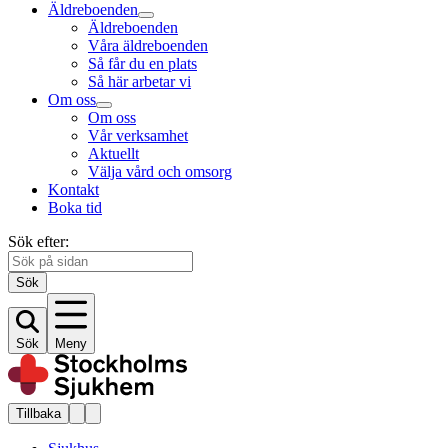
Äldreboenden
Äldreboenden
Våra äldreboenden
Så får du en plats
Så här arbetar vi
Om oss
Om oss
Vår verksamhet
Aktuellt
Välja vård och omsorg
Kontakt
Boka tid
Sök efter:
Sök
Sök
Meny
Tillbaka