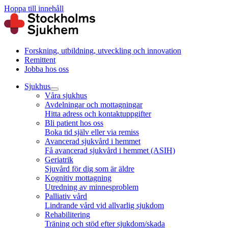
Hoppa till innehåll
Forskning, utbildning, utveckling och innovation
Remittent
Jobba hos oss
Sjukhus
Våra sjukhus
Avdelningar och mottagningar
Hitta adress och kontaktuppgifter
Bli patient hos oss
Boka tid själv eller via remiss
Avancerad sjukvård i hemmet
Få avancerad sjukvård i hemmet (ASIH)
Geriatrik
Sjuvård för dig som är äldre
Kognitiv mottagning
Utredning av minnesproblem
Palliativ vård
Lindrande vård vid allvarlig sjukdom
Rehabilitering
Träning och stöd efter sjukdom/skada