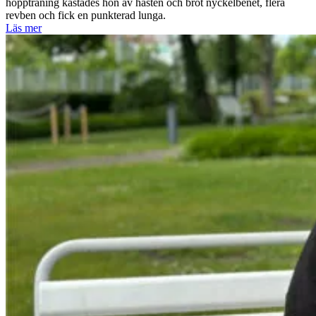
hoppträning kastades hon av hästen och bröt nyckelbenet, flera
revben och fick en punkterad lunga.
Läs mer