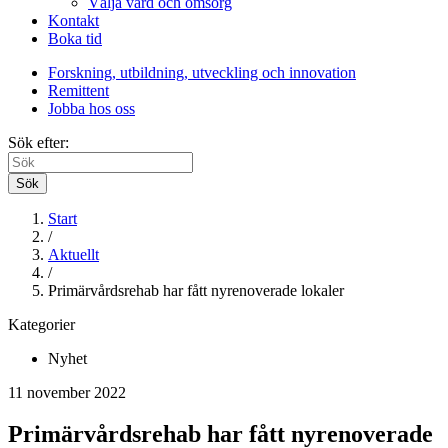
Välja vård och omsorg
Kontakt
Boka tid
Forskning, utbildning, utveckling och innovation
Remittent
Jobba hos oss
Sök efter:
Sök
Start
/
Aktuellt
/
Primärvårdsrehab har fått nyrenoverade lokaler
Kategorier
Nyhet
11 november 2022
Primärvårdsrehab har fått nyrenoverade