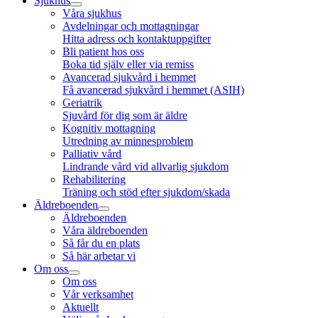
Sjukhus
Våra sjukhus
Avdelningar och mottagningar
Hitta adress och kontaktuppgifter
Bli patient hos oss
Boka tid själv eller via remiss
Avancerad sjukvård i hemmet
Få avancerad sjukvård i hemmet (ASIH)
Geriatrik
Sjuvård för dig som är äldre
Kognitiv mottagning
Utredning av minnesproblem
Palliativ vård
Lindrande vård vid allvarlig sjukdom
Rehabilitering
Träning och stöd efter sjukdom/skada
Äldreboenden
Äldreboenden
Våra äldreboenden
Så får du en plats
Så här arbetar vi
Om oss
Om oss
Vår verksamhet
Aktuellt