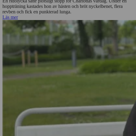
En ridolycka satte plötsligt stopp för Charlottas vardag. Under en
hoppträning kastades hon av hästen och bröt nyckelbenet, flera
revben och fick en punkterad lunga.
Läs mer