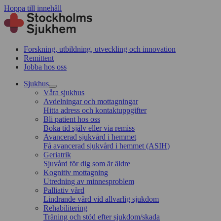
Hoppa till innehåll
Forskning, utbildning, utveckling och innovation
Remittent
Jobba hos oss
Sjukhus
Våra sjukhus
Avdelningar och mottagningar
Hitta adress och kontaktuppgifter
Bli patient hos oss
Boka tid själv eller via remiss
Avancerad sjukvård i hemmet
Få avancerad sjukvård i hemmet (ASIH)
Geriatrik
Sjuvård för dig som är äldre
Kognitiv mottagning
Utredning av minnesproblem
Palliativ vård
Lindrande vård vid allvarlig sjukdom
Rehabilitering
Träning och stöd efter sjukdom/skada