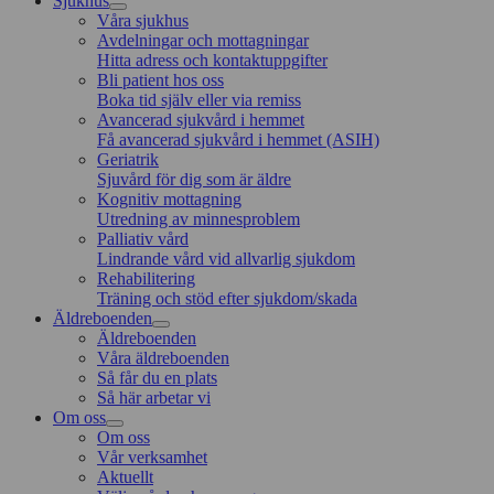
Sjukhus
Våra sjukhus
Avdelningar och mottagningar
Hitta adress och kontaktuppgifter
Bli patient hos oss
Boka tid själv eller via remiss
Avancerad sjukvård i hemmet
Få avancerad sjukvård i hemmet (ASIH)
Geriatrik
Sjuvård för dig som är äldre
Kognitiv mottagning
Utredning av minnesproblem
Palliativ vård
Lindrande vård vid allvarlig sjukdom
Rehabilitering
Träning och stöd efter sjukdom/skada
Äldreboenden
Äldreboenden
Våra äldreboenden
Så får du en plats
Så här arbetar vi
Om oss
Om oss
Vår verksamhet
Aktuellt