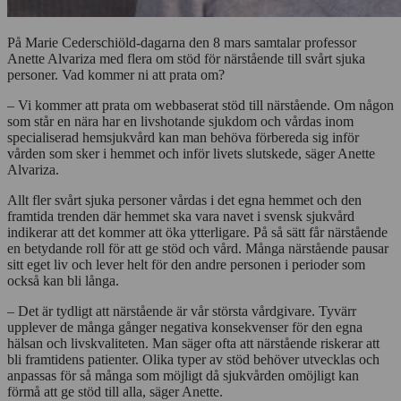
På Marie Cederschiöld-dagarna den 8 mars samtalar professor
Anette Alvariza med flera om stöd för närstående till svårt sjuka
personer. Vad kommer ni att prata om?
– Vi kommer att prata om webbaserat stöd till närstående. Om någon
som står en nära har en livshotande sjukdom och vårdas inom
specialiserad hemsjukvård kan man behöva förbereda sig inför
vården som sker i hemmet och inför livets slutskede, säger Anette
Alvariza.
Allt fler svårt sjuka personer vårdas i det egna hemmet och den
framtida trenden där hemmet ska vara navet i svensk sjukvård
indikerar att det kommer att öka ytterligare. På så sätt får närstående
en betydande roll för att ge stöd och vård. Många närstående pausar
sitt eget liv och lever helt för den andre personen i perioder som
också kan bli långa.
– Det är tydligt att närstående är vår största vårdgivare. Tyvärr
upplever de många gånger negativa konsekvenser för den egna
hälsan och livskvaliteten. Man säger ofta att närstående riskerar att
bli framtidens patienter. Olika typer av stöd behöver utvecklas och
anpassas för så många som möjligt då sjukvården omöjligt kan
förmå att ge stöd till alla, säger Anette.