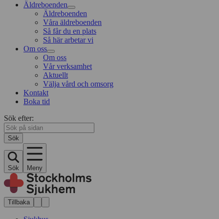
Äldreboenden
Äldreboenden
Våra äldreboenden
Så får du en plats
Så här arbetar vi
Om oss
Om oss
Vår verksamhet
Aktuellt
Välja vård och omsorg
Kontakt
Boka tid
Sök efter:
Sök
Sök
Meny
Tillbaka