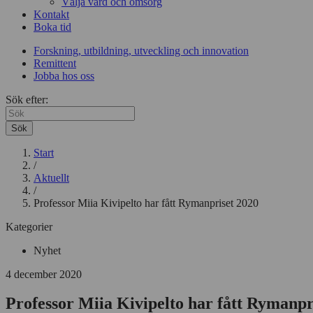
Välja vård och omsorg
Kontakt
Boka tid
Forskning, utbildning, utveckling och innovation
Remittent
Jobba hos oss
Sök efter:
Sök
Start
/
Aktuellt
/
Professor Miia Kivipelto har fått Rymanpriset 2020
Kategorier
Nyhet
4 december 2020
Professor Miia Kivipelto har fått Rymanpr