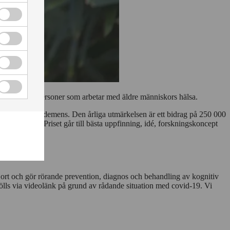
kryssruta
Cookies
för
statistik
Cookies
kryssruta
för
annonsmätning
Cookies
kryssruta
för
personlig
Cookies
annonsmätning
för
 Nobelpris för personer som arbetar med äldre människors hälsa.
kryssruta
anpassade
annonser
s sjukdom och demens. Den årliga utmärkelsen är ett bidrag på 250 000
kryssruta
 discipliner. Priset går till bästa uppfinning, idé, forskningskoncept
ar gjort och gör rörande prevention, diagnos och behandling av kognitiv
ölls via videolänk på grund av rådande situation med covid-19. Vi