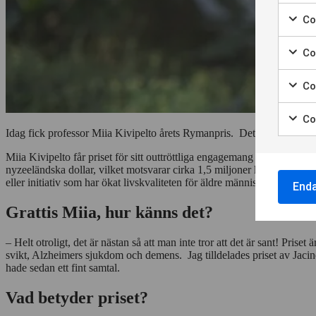
Marke
för
Coo
att
Marke
samt
för
Co
till
att
Marke
använ
samt
för
av
Co
till
att
Nödvä
Marke
använ
samt
cooki
för
av
Co
till
att
Cooki
Marke
använ
Idag fick professor Miia Kivipelto årets Rymanpris. Det är världens stö
samt
för
för
av
till
statis
Miia Kivipelto får priset för sitt outtröttliga engagemang och forsk
att
Cooki
använ
nyzeeländska dollar, vilket motsvarar cirka 1,5 miljoner kronor. Vinnar
samt
för
av
eller initiativ som har ökat livskvaliteten för äldre människor.
till
End
annon
Cooki
använ
för
Grattis Miia, hur känns det?
av
perso
Cooki
annon
för
– Helt otroligt, det är nästan så att man inte tror att det är sant! Pris
anpas
svikt, Alzheimers sjukdom och demens. Jag tilldelades priset av Jaci
annon
hade sedan ett fint samtal.
Vad betyder priset?