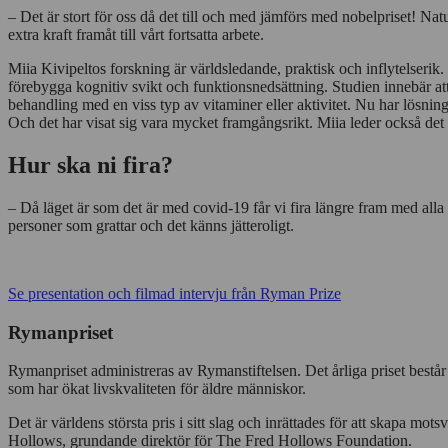
– Det är stort för oss då det till och med jämförs med nobelpriset! Nat
extra kraft framåt till vårt fortsatta arbete.
Miia Kivipeltos forskning är världsledande, praktisk och inflytelseri
förebygga kognitiv svikt och funktionsnedsättning. Studien innebär att
behandling med en viss typ av vitaminer eller aktivitet. Nu har lösninge
Och det har visat sig vara mycket framgångsrikt. Miia leder också
Hur ska ni fira?
– Då läget är som det är med covid-19 får vi fira längre fram med a
personer som grattar och det känns jätteroligt.
Se presentation och filmad intervju från Ryman Prize
Rymanpriset
Rymanpriset administreras av Rymanstiftelsen. Det årliga priset består 
som har ökat livskvaliteten för äldre människor.
Det är världens största pris i sitt slag och inrättades för att skapa mo
Hollows, grundande direktör för The Fred Hollows Foundation.