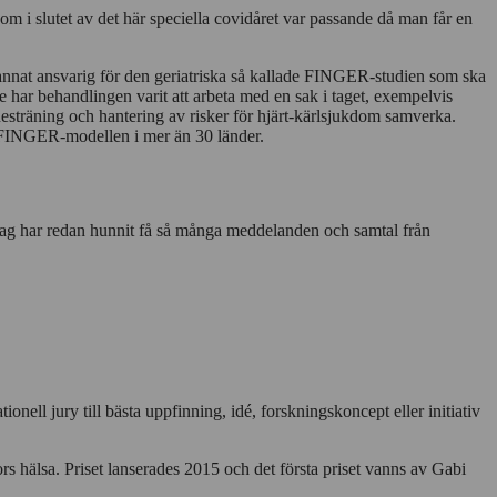
kom i slutet av det här speciella covidåret var passande då man får en
d annat ansvarig för den geriatriska så kallade FINGER-studien som ska
e har behandlingen varit att arbeta med en sak i taget, exempelvis
innesträning och hantering av risker för hjärt-kärlsjukdom samverka.
 FINGER-modellen i mer än 30 länder.
jag har redan hunnit få så många meddelanden och samtal från
nell jury till bästa uppfinning, idé, forskningskoncept eller initiativ
kors hälsa. Priset lanserades 2015 och det första priset vanns av Gabi