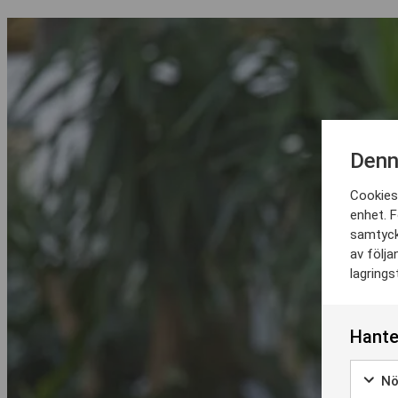
Denn
Cookies 
enhet. F
samtyck
av följa
lagrings
Hante
Nö