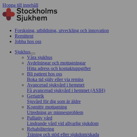
Hoppa till innehåll
Forskning, utbildning, utveckling och innovation
Remittent
Jobba hos oss
Sjukhus
Våra sjukhus
Avdelningar och mottagningar
Hitta adress och kontaktuppgifter
Bli patient hos oss
Boka tid själv eller via remiss
Avancerad sjukvård i hemmet
Få avancerad sjukvård i hemmet (ASIH)
Geriatrik
Sjuvård för dig som är äldre
Kognitiv mottagning
Utredning av minnesproblem
Palliativ vård
Lindrande vård vid allvarlig sjukdom
Rehabilitering
Träning och stöd efter sjukdom/skada