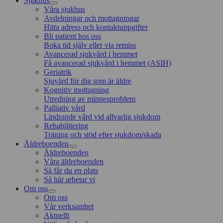
Sjukhus
Våra sjukhus
Avdelningar och mottagningar
Hitta adress och kontaktuppgifter
Bli patient hos oss
Boka tid själv eller via remiss
Avancerad sjukvård i hemmet
Få avancerad sjukvård i hemmet (ASIH)
Geriatrik
Sjuvård för dig som är äldre
Kognitiv mottagning
Utredning av minnesproblem
Palliativ vård
Lindrande vård vid allvarlig sjukdom
Rehabilitering
Träning och stöd efter sjukdom/skada
Äldreboenden
Äldreboenden
Våra äldreboenden
Så får du en plats
Så här arbetar vi
Om oss
Om oss
Vår verksamhet
Aktuellt