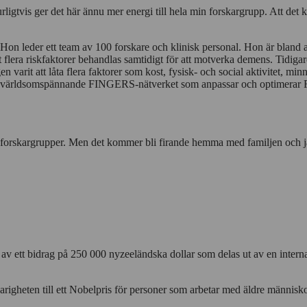
urligtvis ger det här ännu mer energi till hela min forskargrupp. Att det 
k. Hon leder ett team av 100 forskare och klinisk personal. Hon är blan
 flera riskfaktorer behandlas samtidigt för att motverka demens. Tidigar
n varit att låta flera faktorer som kost, fysisk- och social aktivitet, m
 det världsomspännande FINGERS-nätverket som anpassar och optimerar
lla forskargrupper. Men det kommer bli firande hemma med familjen och 
av ett bidrag på 250 000 nyzeeländska dollar som delas ut av en internatio
tsvarigheten till ett Nobelpris för personer som arbetar med äldre männis