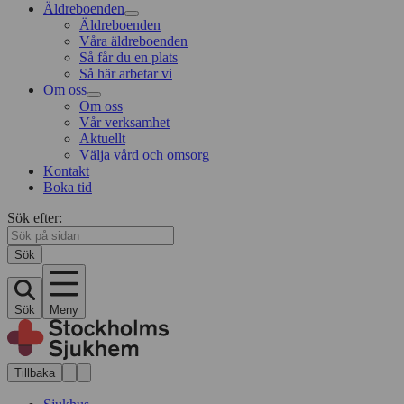
Äldreboenden
Äldreboenden
Våra äldreboenden
Så får du en plats
Så här arbetar vi
Om oss
Om oss
Vår verksamhet
Aktuellt
Välja vård och omsorg
Kontakt
Boka tid
Sök efter:
Sök
Sök
Meny
Tillbaka