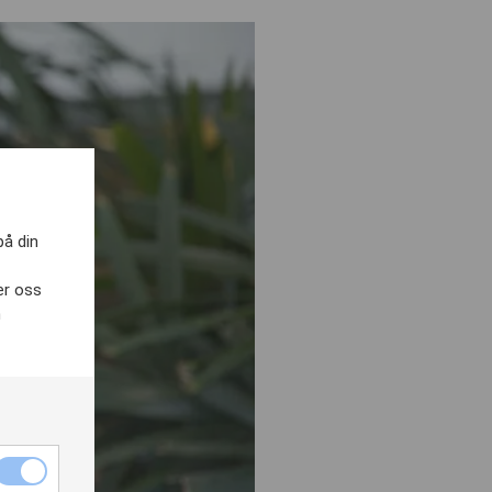
på din
er oss
h
Nödvändiga
cookies