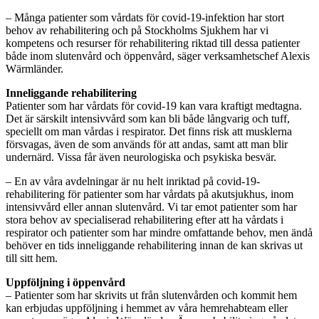
– Många patienter som vårdats för covid-19-infektion har stort
behov av rehabilitering och på Stockholms Sjukhem har vi
kompetens och resurser för rehabilitering riktad till dessa patienter
både inom slutenvård och öppenvård, säger verksamhetschef Alexis
Wärmländer.
Inneliggande rehabilitering
Patienter som har vårdats för covid-19 kan vara kraftigt medtagna.
Det är särskilt intensivvård som kan bli både långvarig och tuff,
speciellt om man vårdas i respirator. Det finns risk att musklerna
försvagas, även de som används för att andas, samt att man blir
undernärd. Vissa får även neurologiska och psykiska besvär.
– En av våra avdelningar är nu helt inriktad på covid-19-
rehabilitering för patienter som har vårdats på akutsjukhus, inom
intensivvård eller annan slutenvård. Vi tar emot patienter som har
stora behov av specialiserad rehabilitering efter att ha vårdats i
respirator och patienter som har mindre omfattande behov, men ändå
behöver en tids inneliggande rehabilitering innan de kan skrivas ut
till sitt hem.
Uppföljning i öppenvård
– Patienter som har skrivits ut från slutenvården och kommit hem
kan erbjudas uppföljning i hemmet av våra hemrehabteam eller