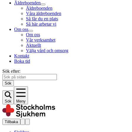
Äldreboenden
Äldreboenden
Våra äldreboenden
Så får du en plats
Så här arbetar vi
Om oss
Om oss
Vår verksamhet
Aktuellt
Välja vård och omsorg
Kontakt
Boka tid
Sök efter:
Sök
Sök
Meny
Tillbaka