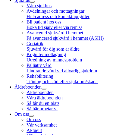
Sjukhus
Våra sjukhus
Avdelningar och mottagningar
Hitta adress och kontaktuppgifter
Bli patient hos oss
Boka tid själv eller via remiss
Avancerad sjukvård i hemmet
Få avancerad sjukvård i hemmet (ASIH)
Geriatrik
Sjuvård för dig som är äldre
Kognitiv mottagning
Utredning av minnesproblem
Palliativ vård
Lindrande vård vid allvarlig sjukdom
Rehabilitering
Träning och stöd efter sjukdom/skada
Äldreboenden
Äldreboenden
Våra äldreboenden
Så får du en plats
Så här arbetar vi
Om oss
Om oss
Vår verksamhet
Aktuellt