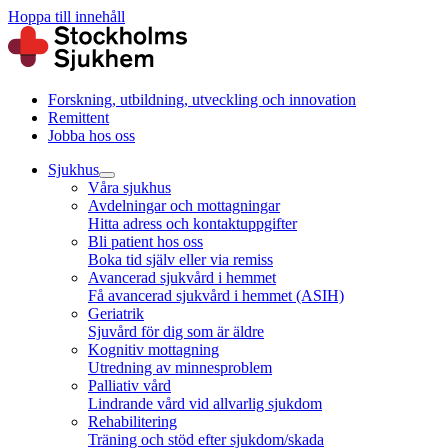
Hoppa till innehåll
Forskning, utbildning, utveckling och innovation
Remittent
Jobba hos oss
Sjukhus
Våra sjukhus
Avdelningar och mottagningar
Hitta adress och kontaktuppgifter
Bli patient hos oss
Boka tid själv eller via remiss
Avancerad sjukvård i hemmet
Få avancerad sjukvård i hemmet (ASIH)
Geriatrik
Sjuvård för dig som är äldre
Kognitiv mottagning
Utredning av minnesproblem
Palliativ vård
Lindrande vård vid allvarlig sjukdom
Rehabilitering
Träning och stöd efter sjukdom/skada