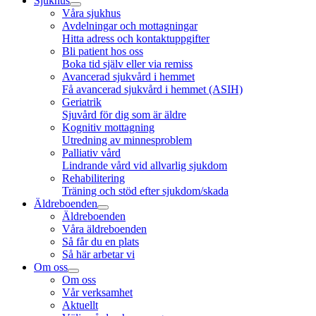
Sjukhus
Våra sjukhus
Avdelningar och mottagningar
Hitta adress och kontaktuppgifter
Bli patient hos oss
Boka tid själv eller via remiss
Avancerad sjukvård i hemmet
Få avancerad sjukvård i hemmet (ASIH)
Geriatrik
Sjuvård för dig som är äldre
Kognitiv mottagning
Utredning av minnesproblem
Palliativ vård
Lindrande vård vid allvarlig sjukdom
Rehabilitering
Träning och stöd efter sjukdom/skada
Äldreboenden
Äldreboenden
Våra äldreboenden
Så får du en plats
Så här arbetar vi
Om oss
Om oss
Vår verksamhet
Aktuellt