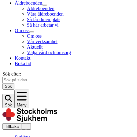
Äldreboenden
Äldreboenden
Våra äldreboenden
Så får du en plats
Så här arbetar vi
Om oss
Om oss
Vår verksamhet
Aktuellt
Välja vård och omsorg
Kontakt
Boka tid
Sök efter:
Sök
Sök
Meny
Tillbaka