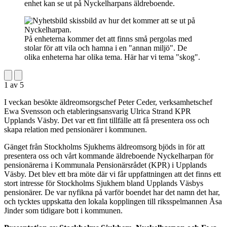
enhet kan se ut på Nyckelharpans äldreboende.
På enheterna kommer det att finns små pergolas med
stolar för att vila och hamna i en "annan miljö". De
olika enheterna har olika tema. Här har vi tema "skog".
1
av
5
I veckan besökte äldreomsorgschef Peter Ceder, verksamhetschef
Ewa Svensson och etableringsansvarig Ulrica Strand KPR
Upplands Väsby. Det var ett fint tillfälle att få presentera oss och
skapa relation med pensionärer i kommunen.
Gänget från Stockholms Sjukhems äldreomsorg bjöds in för att
presentera oss och vårt kommande äldreboende Nyckelharpan för
pensionärerna i Kommunala Pensionärsrådet (KPR) i Upplands
Väsby. Det blev ett bra möte där vi får uppfattningen att det finns ett
stort intresse för Stockholms Sjukhem bland Upplands Väsbys
pensionärer. De var nyfikna på varför boendet har det namn det har,
och tycktes uppskatta den lokala kopplingen till riksspelmannen Åsa
Jinder som tidigare bott i kommunen.