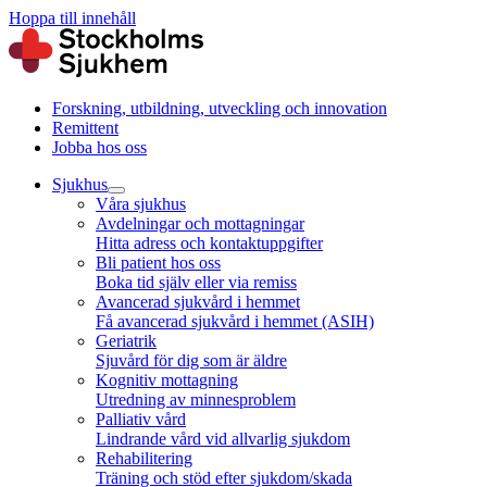
Hoppa till innehåll
Forskning, utbildning, utveckling och innovation
Remittent
Jobba hos oss
Sjukhus
Våra sjukhus
Avdelningar och mottagningar
Hitta adress och kontaktuppgifter
Bli patient hos oss
Boka tid själv eller via remiss
Avancerad sjukvård i hemmet
Få avancerad sjukvård i hemmet (ASIH)
Geriatrik
Sjuvård för dig som är äldre
Kognitiv mottagning
Utredning av minnesproblem
Palliativ vård
Lindrande vård vid allvarlig sjukdom
Rehabilitering
Träning och stöd efter sjukdom/skada