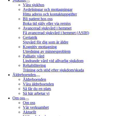
Sjukhus
Våra sjukhus
Avdelningar och mottagningar
Hitta adress och kontaktuppgifter
Bli patient hos oss
Boka tid själv eller via remiss
Avancerad sjukvård i hemmet
Få avancerad sjukvård i hemmet (ASIH)
Geriatrik
Sjuvård för dig som är äldre
Kognitiv mottagning
Utredning av minnesproblem
Palliativ vård
Lindrande vård vid allvarlig sjukdom
Rehabilitering
Träning och stöd efter sjukdom/skada
Äldreboenden
Äldreboenden
Våra äldreboenden
Så får du en plats
Så här arbetar vi
Om oss
Om oss
Vår verksamhet
Aktuellt