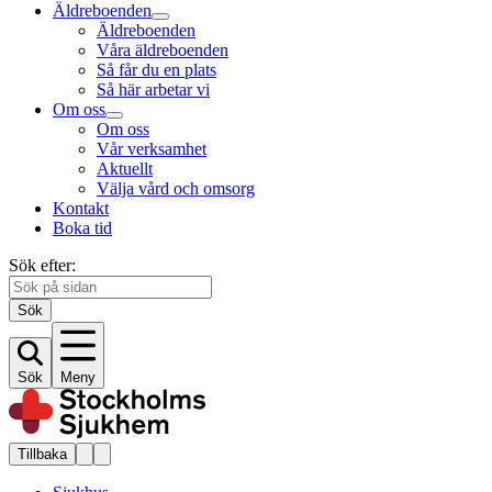
Äldreboenden
Äldreboenden
Våra äldreboenden
Så får du en plats
Så här arbetar vi
Om oss
Om oss
Vår verksamhet
Aktuellt
Välja vård och omsorg
Kontakt
Boka tid
Sök efter:
Sök
Sök
Meny
Tillbaka