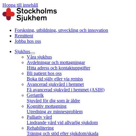
Hoppa till innehåll
Forskning, utbildning, utveckling och innovation
Remittent
Jobba hos oss
Sjukhus
Våra sjukhus
Avdelningar och mottagningar
Hitta adress och kontaktuppgifter
Bli patient hos oss
Boka tid själv eller via remiss
Avancerad sjukvård i hemmet
Få avancerad sjukvård i hemmet (ASIH)
Geriatrik
Sjuvård för dig som är äldre
Kognitiv mottagning
Utredning av minnesproblem
Palliativ vård
Lindrande vård vid allvarlig sjukdom
Rehabilitering
Träning och stöd efter sjukdom/skada