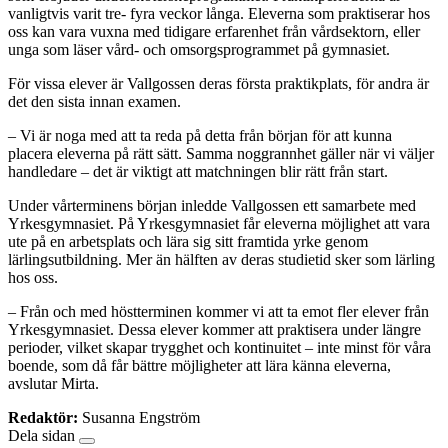
vanligtvis varit tre- fyra veckor långa. Eleverna som praktiserar hos
oss kan vara vuxna med tidigare erfarenhet från vårdsektorn, eller
unga som läser vård- och omsorgsprogrammet på gymnasiet.
För vissa elever är Vallgossen deras första praktikplats, för andra är
det den sista innan examen.
– Vi är noga med att ta reda på detta från början för att kunna
placera eleverna på rätt sätt. Samma noggrannhet gäller när vi väljer
handledare – det är viktigt att matchningen blir rätt från start.
Under vårterminens början inledde Vallgossen ett samarbete med
Yrkesgymnasiet. På Yrkesgymnasiet får eleverna möjlighet att vara
ute på en arbetsplats och lära sig sitt framtida yrke genom
lärlingsutbildning. Mer än hälften av deras studietid sker som lärling
hos oss.
– Från och med höstterminen kommer vi att ta emot fler elever från
Yrkesgymnasiet. Dessa elever kommer att praktisera under längre
perioder, vilket skapar trygghet och kontinuitet – inte minst för våra
boende, som då får bättre möjligheter att lära känna eleverna,
avslutar Mirta.
Redaktör:
Susanna Engström
Dela sidan