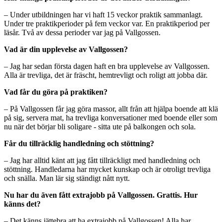
– Under utbildningen har vi haft 15 veckor praktik sammanlagt.
Under tre praktikperioder på fem veckor var. En praktikperiod per
läsår. Två av dessa perioder var jag på Vallgossen.
Vad är din upplevelse av Vallgossen?
– Jag har sedan första dagen haft en bra upplevelse av Vallgossen.
Alla är trevliga, det är fräscht, hemtrevligt och roligt att jobba där.
Vad får du göra på praktiken?
– På Vallgossen får jag göra massor, allt från att hjälpa boende att klä
på sig, servera mat, ha trevliga konversationer med boende eller som
nu när det börjar bli soligare - sitta ute på balkongen och sola.
Får du tillräcklig handledning och stöttning?
– Jag har alltid känt att jag fått tillräckligt med handledning och
stöttning. Handledarna har mycket kunskap och är otroligt trevliga
och snälla. Man lär sig ständigt nått nytt.
Nu har du även fått extrajobb på Vallgossen. Grattis. Hur
känns det?
– Det känns jättebra att ha extrajobb på Vallgossen! Alla har