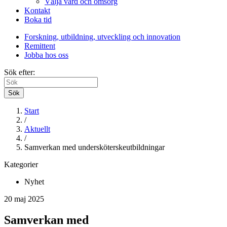
Välja vård och omsorg
Kontakt
Boka tid
Forskning, utbildning, utveckling och innovation
Remittent
Jobba hos oss
Sök efter:
Sök
Start
/
Aktuellt
/
Samverkan med undersköterskeutbildningar
Kategorier
Nyhet
20 maj 2025
Samverkan med