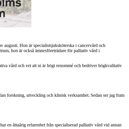
av augusti. Hon är specialistsjuksköterska i cancervård och
ntrum, hon är också ämnesföreträdare för palliativ vård i
liativa vård och vet att ni är högt renommé och bedriver högkvalitativ
lan forskning, utveckling och klinisk verksamhet. Sedan ser jag fram
r en åttaårig erfarenhet från specialiserad palliativ vård vid annan