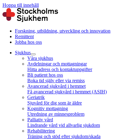
Hoppa till innehåll
Forskning, utbildning, utveckling och innovation
Remittent
Jobba hos oss
Sjukhus
Våra sjukhus
Avdelningar och mottagningar
Hitta adress och kontaktuppgifter
Bli patient hos oss
Boka tid själv eller via remiss
Avancerad sjukvård i hemmet
Få avancerad sjukvård i hemmet (ASIH)
Geriatrik
Sjuvård för dig som är äldre
Kognitiv mottagning
Utredning av minnesproblem
Palliativ vård
Lindrande vård vid allvarlig sjukdom
Rehabilitering
Träning och stöd efter sjukdom/skada