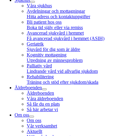
Sjukhus
Våra sjukhus
Avdelningar och mottagningar
Hitta adress och kontaktuppgifter
Bli patient hos oss
Boka tid själv eller via remiss
Avancerad sjukvård i hemmet
Få avancerad sjukvård i hemmet (ASIH)
Geriatrik
Sjuvård för dig som är äldre
Kognitiv mottagning
Utredning av minnesproblem
Palliativ vård
Lindrande vård vid allvarlig sjukdom
Rehabilitering
Träning och stöd efter sjukdom/skada
Äldreboenden
Äldreboenden
Våra äldreboenden
Så får du en plats
Så här arbetar vi
Om oss
Om oss
Vår verksamhet
Aktuellt