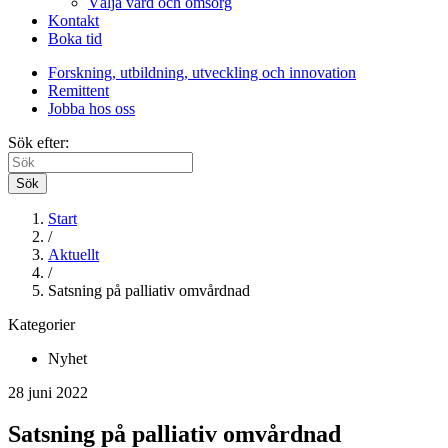
Välja vård och omsorg
Kontakt
Boka tid
Forskning, utbildning, utveckling och innovation
Remittent
Jobba hos oss
Sök efter:
Sök
Start
/
Aktuellt
/
Satsning på palliativ omvårdnad
Kategorier
Nyhet
28 juni 2022
Satsning på palliativ omvårdnad