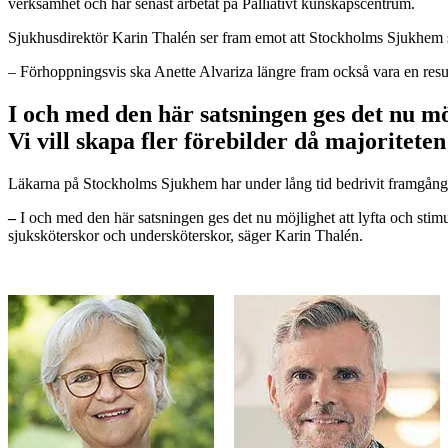
verksamhet och har senast arbetat på Palliativt kunskapscentrum.
Sjukhusdirektör Karin Thalén ser fram emot att Stockholms Sjukhem 
– Förhoppningsvis ska Anette Alvariza längre fram också vara en resu
I och med den här satsningen ges det nu mö
Vi vill skapa fler förebilder då majoritete
Läkarna på Stockholms Sjukhem har under lång tid bedrivit framgångsr
–
I och med den här satsningen ges det nu möjlighet att lyfta och stimu
sjuksköterskor och undersköterskor, säger Karin Thalén.