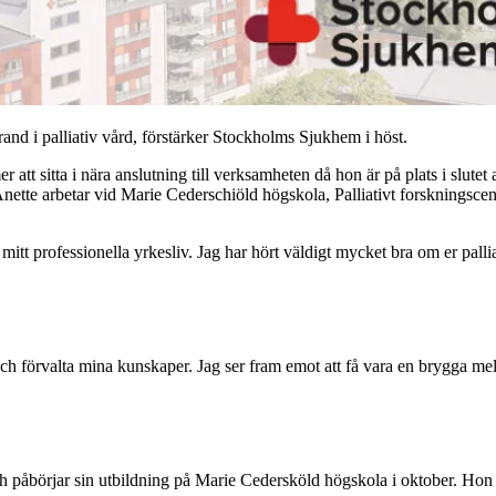
rand i palliativ vård, förstärker Stockholms Sjukhem i höst.
t sitta i nära anslutning till verksamheten då hon är på plats i slutet 
 Anette arbetar vid Marie Cederschiöld högskola, Palliativt forskningsce
la mitt professionella yrkesliv. Jag har hört väldigt mycket bra om er pal
h förvalta mina kunskaper. Jag ser fram emot att få vara en brygga mel
h påbörjar sin utbildning på Marie Cedersköld högskola i oktober. Hon ha