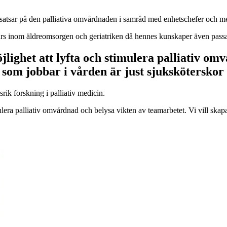
satsar på den palliativa omvårdnaden i samråd med enhetschefer och m
rs inom äldreomsorgen och geriatriken då hennes kunskaper även passar
jlighet att lyfta och stimulera palliativ om
n som jobbar i vården är just sjukskötersko
ik forskning i palliativ medicin.
lera palliativ omvårdnad och belysa vikten av teamarbetet. Vi vill skapa 