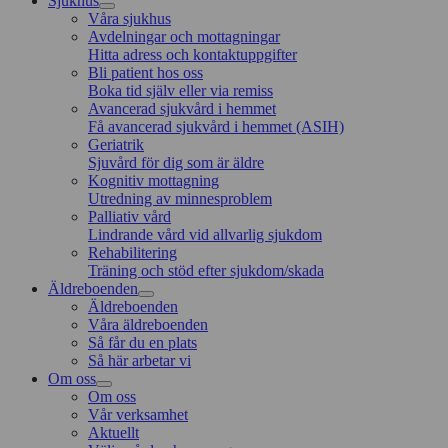
Sjukhus
Våra sjukhus
Avdelningar och mottagningar
Hitta adress och kontaktuppgifter
Bli patient hos oss
Boka tid själv eller via remiss
Avancerad sjukvård i hemmet
Få avancerad sjukvård i hemmet (ASIH)
Geriatrik
Sjuvård för dig som är äldre
Kognitiv mottagning
Utredning av minnesproblem
Palliativ vård
Lindrande vård vid allvarlig sjukdom
Rehabilitering
Träning och stöd efter sjukdom/skada
Äldreboenden
Äldreboenden
Våra äldreboenden
Så får du en plats
Så här arbetar vi
Om oss
Om oss
Vår verksamhet
Aktuellt