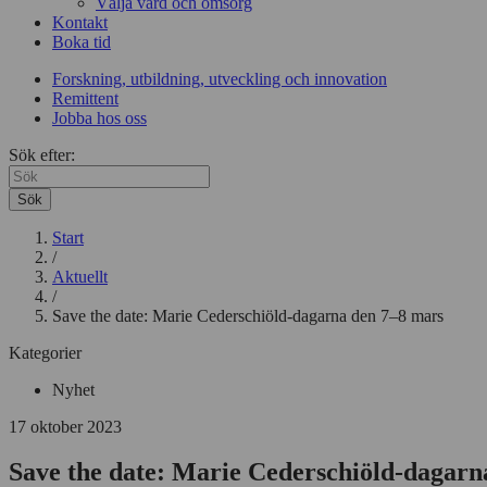
Välja vård och omsorg
Kontakt
Boka tid
Forskning, utbildning, utveckling och innovation
Remittent
Jobba hos oss
Sök efter:
Sök
Start
/
Aktuellt
/
Save the date: Marie Cederschiöld-dagarna den 7–8 mars
Kategorier
Nyhet
17 oktober 2023
Save the date: Marie Cederschiöld-dagarn