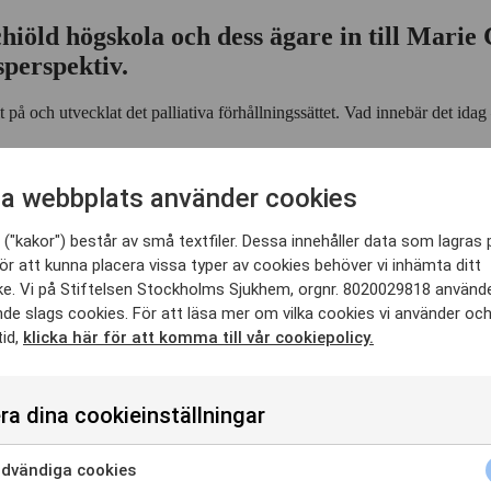
iöld högskola och dess ägare in till Marie
sperspektiv.
och utvecklat det palliativa förhållningssättet. Vad innebär det idag – oc
 om livet och om döden. Jämlikhet kommer att uppmärksammas ur olika 
a webbplats använder cookies
("kakor") består av små textfiler. Dessa innehåller data som lagras 
ämja kunskapsutbyten, väcka nya tankar och bygga broar mellan profess
ör att kunna placera vissa typer av cookies behöver vi inhämta ditt
ård. Till vår hjälp kommer vi ha ett fullmatat schema med intressanta för
e. Vi på Stiftelsen Stockholms Sjukhem, orgnr. 8020029818 använd
nde slags cookies. För att läsa mer om vilka cookies vi använder oc
holm. Seminarierna kommer också gå att följa digitalt.
tid,
klicka här för att komma till vår cookiepolicy.
nmäla dig till Marie Cederschiöld-dagarna redan nu kan du göra det ti
ra dina cookieinställningar
dvändiga cookies