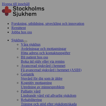
Hoppa till innehåll
Forskning, utbildning, utveckling och innovation
Remittent
Jobba hos oss
Sjukhus
Våra sjukhus
Avdelningar och mottagningar
Hitta adress och kontaktuppgifter
Bli patient hos oss
Boka tid själv eller via remiss
Avancerad sjukvård i hemmet
Få avancerad sjukvård i hemmet (ASIH)
Geriatrik
Sjuvård för dig som är äldre
Kognitiv mottagning
Utredning av minnesproblem
Palliativ vård
Lindrande vård vid allvarlig sjukdom
Rehabilitering
Träning och stöd efter sjukdom/skada