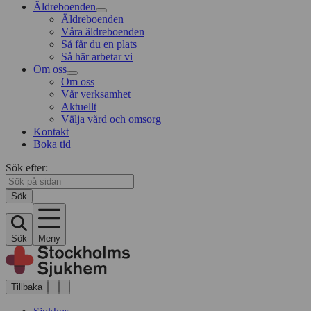
Äldreboenden
Äldreboenden
Våra äldreboenden
Så får du en plats
Så här arbetar vi
Om oss
Om oss
Vår verksamhet
Aktuellt
Välja vård och omsorg
Kontakt
Boka tid
Sök efter:
Sök
Sök
Meny
Tillbaka