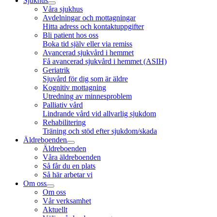
Sjukhus
Våra sjukhus
Avdelningar och mottagningar
Hitta adress och kontaktuppgifter
Bli patient hos oss
Boka tid själv eller via remiss
Avancerad sjukvård i hemmet
Få avancerad sjukvård i hemmet (ASIH)
Geriatrik
Sjuvård för dig som är äldre
Kognitiv mottagning
Utredning av minnesproblem
Palliativ vård
Lindrande vård vid allvarlig sjukdom
Rehabilitering
Träning och stöd efter sjukdom/skada
Äldreboenden
Äldreboenden
Våra äldreboenden
Så får du en plats
Så här arbetar vi
Om oss
Om oss
Vår verksamhet
Aktuellt