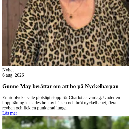
Nyhet
6 aug. 2026
Gunne-May berättar om att bo på Nyckelharpan
En ridolycka satte plötsligt stopp för Charlottas vardag. Under en
hoppträning kastades hon av hästen och bröt nyckelbenet, flera
revben och fick en punkterad lunga.
Läs mer