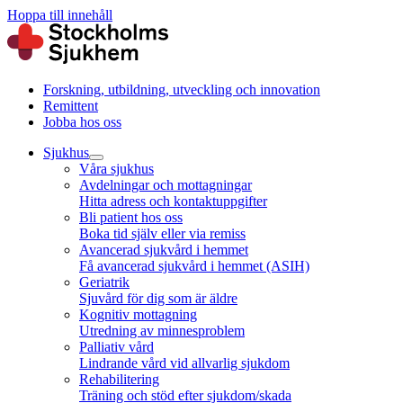
Hoppa till innehåll
Forskning, utbildning, utveckling och innovation
Remittent
Jobba hos oss
Sjukhus
Våra sjukhus
Avdelningar och mottagningar
Hitta adress och kontaktuppgifter
Bli patient hos oss
Boka tid själv eller via remiss
Avancerad sjukvård i hemmet
Få avancerad sjukvård i hemmet (ASIH)
Geriatrik
Sjuvård för dig som är äldre
Kognitiv mottagning
Utredning av minnesproblem
Palliativ vård
Lindrande vård vid allvarlig sjukdom
Rehabilitering
Träning och stöd efter sjukdom/skada