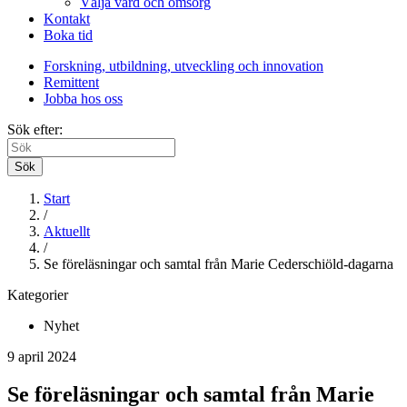
Välja vård och omsorg
Kontakt
Boka tid
Forskning, utbildning, utveckling och innovation
Remittent
Jobba hos oss
Sök efter:
Sök
Start
/
Aktuellt
/
Se föreläsningar och samtal från Marie Cederschiöld-dagarna
Kategorier
Nyhet
9 april 2024
Se föreläsningar och samtal från Marie