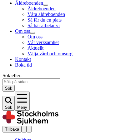
Äldreboenden
Äldreboenden
Våra äldreboenden
Så får du en plats
Så här arbetar vi
Om oss
Om oss
Vår verksamhet
Aktuellt
Välja vård och omsorg
Kontakt
Boka tid
Sök efter:
Sök
Sök
Meny
Tillbaka