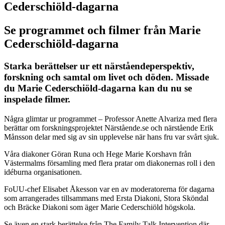
Cederschiöld-dagarna
Se programmet och filmer från Marie
Cederschiöld-dagarna
Starka berättelser ur ett närståendeperspektiv,
forskning och samtal om livet och döden. Missade
du Marie Cederschiöld-dagarna kan du nu se
inspelade filmer.
Några glimtar ur programmet – Professor Anette Alvariza med flera
berättar om forskningsprojektet Närstående.se och närstående Erik
Månsson delar med sig av sin upplevelse när hans fru var svårt sjuk.
Våra diakoner Göran Runa och Hege Marie Korshavn från
Västermalms församling med flera pratar om diakonernas roll i den
idéburna organisationen.
FoUU-chef Elisabet Åkesson var en av moderatorerna för dagarna
som arrangerades tillsammans med Ersta Diakoni, Stora Sköndal
och Bräcke Diakoni som äger Marie Cederschiöld högskola.
Se även en stark berättelse från The Family Talk Intervention där