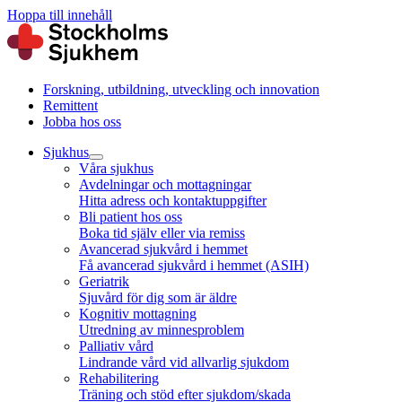
Hoppa till innehåll
Forskning, utbildning, utveckling och innovation
Remittent
Jobba hos oss
Sjukhus
Våra sjukhus
Avdelningar och mottagningar
Hitta adress och kontaktuppgifter
Bli patient hos oss
Boka tid själv eller via remiss
Avancerad sjukvård i hemmet
Få avancerad sjukvård i hemmet (ASIH)
Geriatrik
Sjuvård för dig som är äldre
Kognitiv mottagning
Utredning av minnesproblem
Palliativ vård
Lindrande vård vid allvarlig sjukdom
Rehabilitering
Träning och stöd efter sjukdom/skada