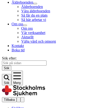
Äldreboenden
Äldreboenden
Våra äldreboenden
Så får du en plats
Så här arbetar vi
Om oss
Om oss
Vår verksamhet
Aktuellt
Välja vård och omsorg
Kontakt
Boka tid
Sök efter:
Sök
Sök
Meny
Tillbaka