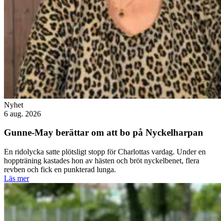
Nyhet
6 aug. 2026
Gunne-May berättar om att bo på Nyckelharpan
En ridolycka satte plötsligt stopp för Charlottas vardag. Under en
hoppträning kastades hon av hästen och bröt nyckelbenet, flera
revben och fick en punkterad lunga.
Läs mer