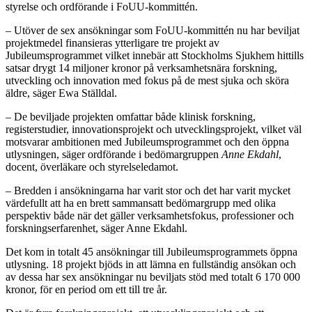
styrelse och ordförande i FoUU-kommittén.
– Utöver de sex ansökningar som FoUU-kommittén nu har beviljat
projektmedel finansieras ytterligare tre projekt av
Jubileumsprogrammet vilket innebär att Stockholms Sjukhem hittills
satsar drygt 14 miljoner kronor på verksamhetsnära forskning,
utveckling och innovation med fokus på de mest sjuka och sköra
äldre, säger Ewa Ställdal.
– De beviljade projekten omfattar både klinisk forskning,
registerstudier, innovationsprojekt och utvecklingsprojekt, vilket väl
motsvarar ambitionen med Jubileumsprogrammet och den öppna
utlysningen, säger ordförande i bedömargruppen
Anne Ekdahl
,
docent, överläkare och styrelseledamot.
– Bredden i ansökningarna har varit stor och det har varit mycket
värdefullt att ha en brett sammansatt bedömargrupp med olika
perspektiv både när det gäller verksamhetsfokus, professioner och
forskningserfarenhet, säger Anne Ekdahl.
Det kom in totalt 45 ansökningar till Jubileumsprogrammets öppna
utlysning. 18 projekt bjöds in att lämna en fullständig ansökan och
av dessa har sex ansökningar nu beviljats stöd med totalt 6 170 000
kronor, för en period om ett till tre år.