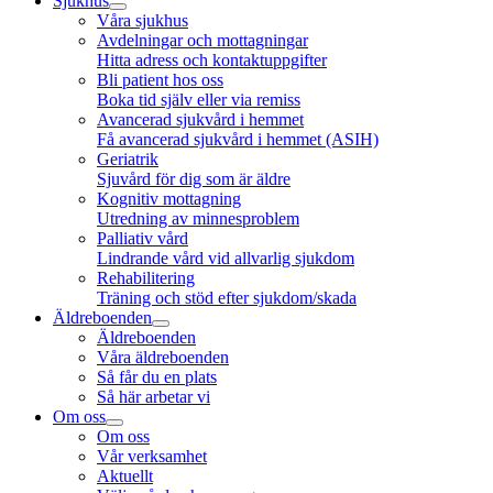
Sjukhus
Våra sjukhus
Avdelningar och mottagningar
Hitta adress och kontaktuppgifter
Bli patient hos oss
Boka tid själv eller via remiss
Avancerad sjukvård i hemmet
Få avancerad sjukvård i hemmet (ASIH)
Geriatrik
Sjuvård för dig som är äldre
Kognitiv mottagning
Utredning av minnesproblem
Palliativ vård
Lindrande vård vid allvarlig sjukdom
Rehabilitering
Träning och stöd efter sjukdom/skada
Äldreboenden
Äldreboenden
Våra äldreboenden
Så får du en plats
Så här arbetar vi
Om oss
Om oss
Vår verksamhet
Aktuellt