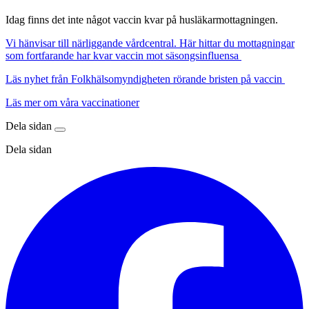
Idag finns det inte något vaccin kvar på husläkarmottagningen.
Vi hänvisar till närliggande vårdcentral. Här hittar du mottagningar
som fortfarande har kvar vaccin mot säsongsinfluensa
Läs nyhet från Folkhälsomyndigheten rörande bristen på vaccin
Läs mer om våra vaccinationer
Dela sidan
Dela sidan