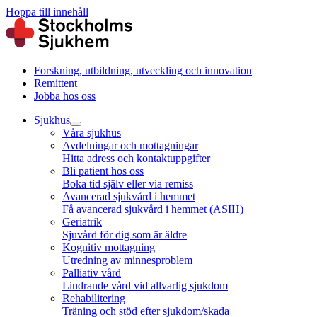
Hoppa till innehåll
Forskning, utbildning, utveckling och innovation
Remittent
Jobba hos oss
Sjukhus
Våra sjukhus
Avdelningar och mottagningar
Hitta adress och kontaktuppgifter
Bli patient hos oss
Boka tid själv eller via remiss
Avancerad sjukvård i hemmet
Få avancerad sjukvård i hemmet (ASIH)
Geriatrik
Sjuvård för dig som är äldre
Kognitiv mottagning
Utredning av minnesproblem
Palliativ vård
Lindrande vård vid allvarlig sjukdom
Rehabilitering
Träning och stöd efter sjukdom/skada