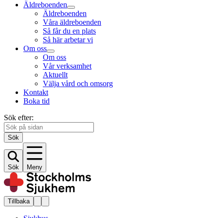
Äldreboenden
Äldreboenden
Våra äldreboenden
Så får du en plats
Så här arbetar vi
Om oss
Om oss
Vår verksamhet
Aktuellt
Välja vård och omsorg
Kontakt
Boka tid
Sök efter:
Sök
Sök
Meny
Tillbaka