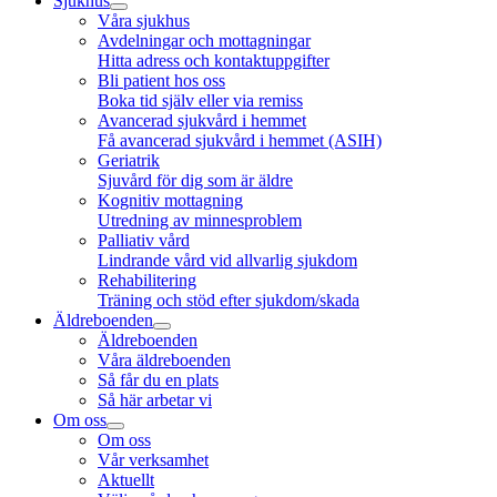
Sjukhus
Våra sjukhus
Avdelningar och mottagningar
Hitta adress och kontaktuppgifter
Bli patient hos oss
Boka tid själv eller via remiss
Avancerad sjukvård i hemmet
Få avancerad sjukvård i hemmet (ASIH)
Geriatrik
Sjuvård för dig som är äldre
Kognitiv mottagning
Utredning av minnesproblem
Palliativ vård
Lindrande vård vid allvarlig sjukdom
Rehabilitering
Träning och stöd efter sjukdom/skada
Äldreboenden
Äldreboenden
Våra äldreboenden
Så får du en plats
Så här arbetar vi
Om oss
Om oss
Vår verksamhet
Aktuellt