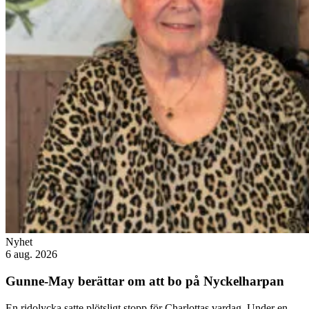
Nyhet
6 aug. 2026
Gunne-May berättar om att bo på Nyckelharpan
En ridolycka satte plötsligt stopp för Charlottas vardag. Under en