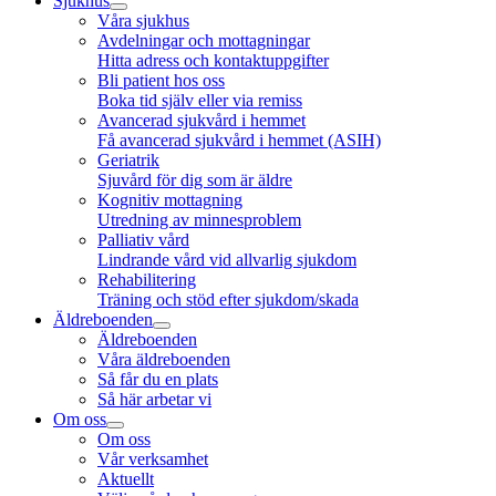
Sjukhus
Våra sjukhus
Avdelningar och mottagningar
Hitta adress och kontaktuppgifter
Bli patient hos oss
Boka tid själv eller via remiss
Avancerad sjukvård i hemmet
Få avancerad sjukvård i hemmet (ASIH)
Geriatrik
Sjuvård för dig som är äldre
Kognitiv mottagning
Utredning av minnesproblem
Palliativ vård
Lindrande vård vid allvarlig sjukdom
Rehabilitering
Träning och stöd efter sjukdom/skada
Äldreboenden
Äldreboenden
Våra äldreboenden
Så får du en plats
Så här arbetar vi
Om oss
Om oss
Vår verksamhet
Aktuellt