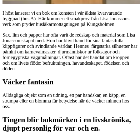
I höst lanserar vi en bok om konsten i vår äldsta kvarvarande
byggnad (hus A). Här kommer ett smakprov från Lisa Jonassons
verk som pryder husläkarmottagningen på Kungsholmen.
Sax, lim och papper har ofta varit de redskap och material som Lisa
Jonasson skapat med. Hon har blivit känd för sina fantasifulla
klippfigurer och svindlande världar. Hennes färgstarka silhuetter har
påmint om karnevalmasker, djurmänniskor ur folksagor och
fornegyptiska väggmålningar. Oftast har det handlat om kroppen
och om livets flöde: befruktningen, havandeskapet, födelsen och
döden.
Väcker fantasin
Alldagliga objekt som en tidning, ett par handskar, en käpp, en
strumpa eller en blomma får betydelse när de väcker minnen hos
oss.
Tingen blir bokmärken i en livskrönika,
djupt personlig för var och en.