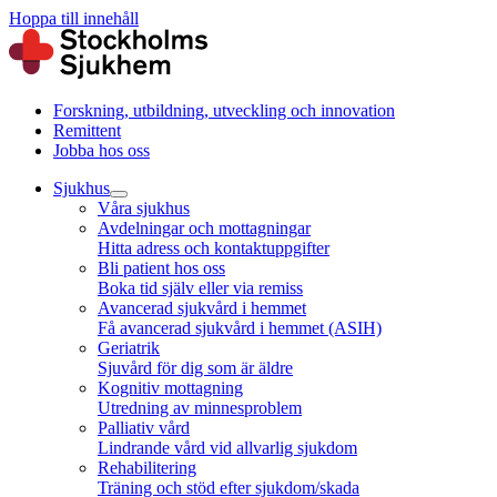
Hoppa till innehåll
Forskning, utbildning, utveckling och innovation
Remittent
Jobba hos oss
Sjukhus
Våra sjukhus
Avdelningar och mottagningar
Hitta adress och kontaktuppgifter
Bli patient hos oss
Boka tid själv eller via remiss
Avancerad sjukvård i hemmet
Få avancerad sjukvård i hemmet (ASIH)
Geriatrik
Sjuvård för dig som är äldre
Kognitiv mottagning
Utredning av minnesproblem
Palliativ vård
Lindrande vård vid allvarlig sjukdom
Rehabilitering
Träning och stöd efter sjukdom/skada