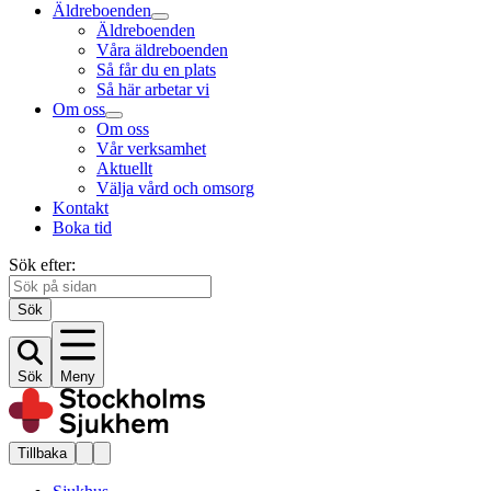
Äldreboenden
Äldreboenden
Våra äldreboenden
Så får du en plats
Så här arbetar vi
Om oss
Om oss
Vår verksamhet
Aktuellt
Välja vård och omsorg
Kontakt
Boka tid
Sök efter:
Sök
Sök
Meny
Tillbaka