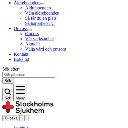
Äldreboenden
Äldreboenden
Våra äldreboenden
Så får du en plats
Så här arbetar vi
Om oss
Om oss
Vår verksamhet
Aktuellt
Välja vård och omsorg
Kontakt
Boka tid
Sök efter:
Sök
Sök
Meny
Tillbaka