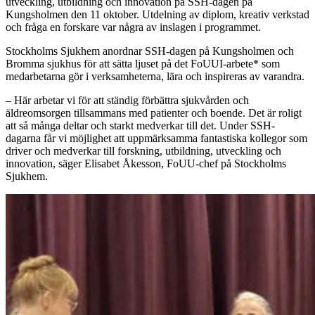
utveckling, utbildning och innovation på SSH-dagen på
Kungsholmen den 11 oktober. Utdelning av diplom, kreativ verkstad
och fråga en forskare var några av inslagen i programmet.
Stockholms Sjukhem anordnar SSH-dagen på Kungsholmen och
Bromma sjukhus för att sätta ljuset på det FoUUI-arbete* som
medarbetarna gör i verksamheterna, lära och inspireras av varandra.
– Här arbetar vi för att ständig förbättra sjukvården och
äldreomsorgen tillsammans med patienter och boende. Det är roligt
att så många deltar och starkt medverkar till det. Under SSH-
dagarna får vi möjlighet att uppmärksamma fantastiska kollegor som
driver och medverkar till forskning, utbildning, utveckling och
innovation, säger Elisabet Åkesson, FoUU-chef på Stockholms
Sjukhem.