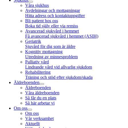
Sjukhus
Våra sjukhus
Avdelningar och mottagningar
Hitta adress och kontaktuppgifter
Bli patient hos oss
Boka tid själv eller via remiss
Avancerad sjukvård i hemmet
Få avancerad sjukvård i hemmet (ASIH)
Geriatrik
Sjuvård för dig som är äldre
Kognitiv mottagning
Utredning av minnesproblem
Palliativ vård
Lindrande vård vid allvarlig sjukdom
Rehabilitering
Träning och stöd efter sjukdom/skada
Äldreboenden
Äldreboenden
Våra äldreboenden
Så får du en plats
Så här arbetar vi
Om oss
Om oss
Vår verksamhet
Aktuellt