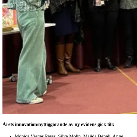
Årets innovation/nyttiggörande av ny evidens gick till:
Monica Vargas Perez, Silya Molin, Majida Benali, Anne-