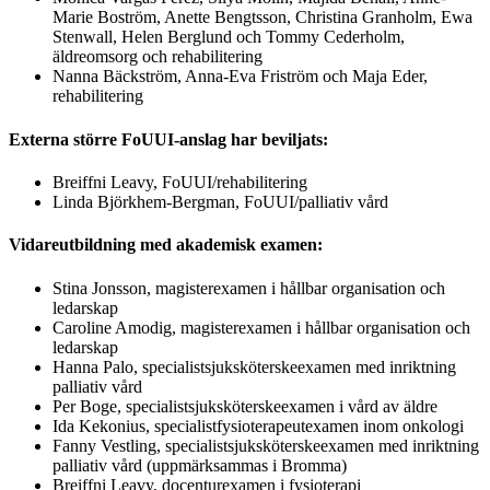
Marie Boström, Anette Bengtsson, Christina Granholm, Ewa
Stenwall, Helen Berglund och Tommy Cederholm,
äldreomsorg och rehabilitering
Nanna Bäckström, Anna-Eva Friström och Maja Eder,
rehabilitering
Externa större FoUUI-anslag har beviljats:
Breiffni Leavy, FoUUI/rehabilitering
Linda Björkhem-Bergman, FoUUI/palliativ vård
Vidareutbildning med akademisk examen:
Stina Jonsson, magisterexamen i hållbar organisation och
ledarskap
Caroline Amodig, magisterexamen i hållbar organisation och
ledarskap
Hanna Palo, specialistsjuksköterskeexamen med inriktning
palliativ vård
Per Boge, specialistsjuksköterskeexamen i vård av äldre
Ida Kekonius, specialistfysioterapeutexamen inom onkologi
Fanny Vestling, specialistsjuksköterskeexamen med inriktning
palliativ vård (uppmärksammas i Bromma)
Breiffni Leavy, docenturexamen i fysioterapi