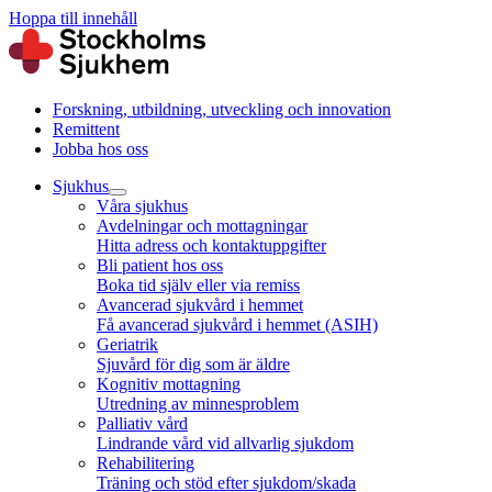
Hoppa till innehåll
Forskning, utbildning, utveckling och innovation
Remittent
Jobba hos oss
Sjukhus
Våra sjukhus
Avdelningar och mottagningar
Hitta adress och kontaktuppgifter
Bli patient hos oss
Boka tid själv eller via remiss
Avancerad sjukvård i hemmet
Få avancerad sjukvård i hemmet (ASIH)
Geriatrik
Sjuvård för dig som är äldre
Kognitiv mottagning
Utredning av minnesproblem
Palliativ vård
Lindrande vård vid allvarlig sjukdom
Rehabilitering
Träning och stöd efter sjukdom/skada