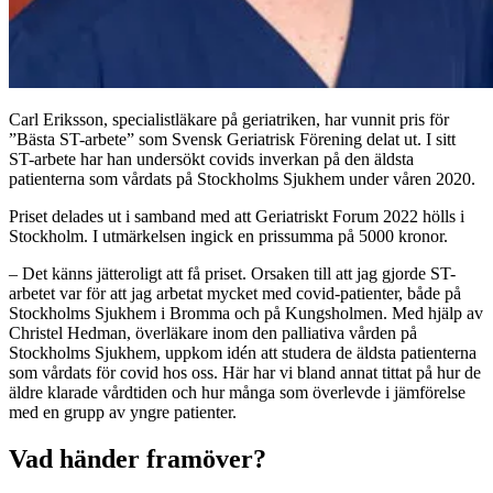
Carl Eriksson, specialistläkare på geriatriken, har vunnit pris för
”Bästa ST-arbete” som Svensk Geriatrisk Förening delat ut. I sitt
ST-arbete har han undersökt covids inverkan på den äldsta
patienterna som vårdats på Stockholms Sjukhem under våren 2020.
Priset delades ut i samband med att Geriatriskt Forum 2022 hölls i
Stockholm. I utmärkelsen ingick en prissumma på 5000 kronor.
– Det känns jätteroligt att få priset. Orsaken till att jag gjorde ST-
arbetet var för att jag arbetat mycket med covid-patienter, både på
Stockholms Sjukhem i Bromma och på Kungsholmen. Med hjälp av
Christel Hedman, överläkare inom den palliativa vården på
Stockholms Sjukhem, uppkom idén att studera de äldsta patienterna
som vårdats för covid hos oss. Här har vi bland annat tittat på hur de
äldre klarade vårdtiden och hur många som överlevde i jämförelse
med en grupp av yngre patienter.
Vad händer framöver?