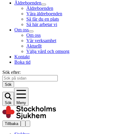
Äldreboenden
Äldreboenden
Våra äldreboenden
Så får du en plats
Så här arbetar vi
Om oss
Om oss
Vår verksamhet
Aktuellt
Välja vård och omsorg
Kontakt
Boka tid
Sök efter:
Sök
Sök
Meny
Tillbaka