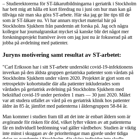
– Studierektorerna för ST-läkarutbildningarna i geriatrik i Stockholm
har bett mig att hålla ett kort föredrag nu i juni om hur man kan gå
tillväga när man ska göra ST-arbete. Här ska jag ge lite tips till de
som är ST-läkare nu. Vi har annars mycket material här på
Stockholms Sjukhem från pandemin att forska på. Jag och några
kollegor har journalgranskat mycket så kanske blir det något mer
forskningsprojekt framöver även om jag just nu är fokuserad på att
jobba på avdelning med patienter.
Juryns motivering samt resultat av ST-arbetet:
"Carl Eriksson har i sitt ST-arbete undersökt covid-19-infektionens
inverkan på den äldsta gruppen geriatriska patienter som vårdats på
Stockholms Sjukhem under våren 2020. Projektet är gjort som en
retrospektiv kohortstudie där alla patienter inkluderades som
vårdades på geriatrisk avdelning på Stockholms Sjukhem med
bekräftad covid-19 under perioden 1 mars — 30 juni 2020. Målet
var att studera utfallet av vård på en geriatrisk klinik hos patienter
äldre än 85 år, jämfört med patienterna i åldersgruppen 58-84 år.
Man kommer i studien fram till att det inte är enbart åldern som är
avgörande för risken för död, vilket lyfter vikten av att patienterna
får en individuell bedömning vad gäller vårdbehov. Studien är viktig
inte minst i skuggan av de prioriteringar man gjorde under tidiga
delar av pandemin i Stockholm, där sköra individer inte skulle