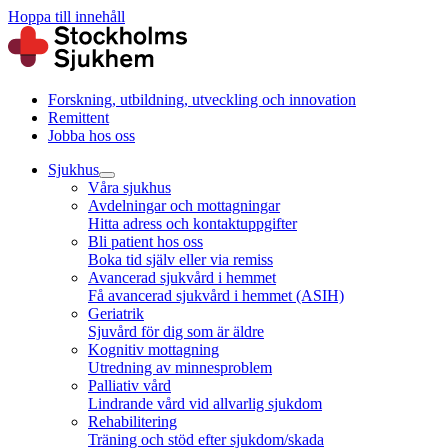
Hoppa till innehåll
Forskning, utbildning, utveckling och innovation
Remittent
Jobba hos oss
Sjukhus
Våra sjukhus
Avdelningar och mottagningar
Hitta adress och kontaktuppgifter
Bli patient hos oss
Boka tid själv eller via remiss
Avancerad sjukvård i hemmet
Få avancerad sjukvård i hemmet (ASIH)
Geriatrik
Sjuvård för dig som är äldre
Kognitiv mottagning
Utredning av minnesproblem
Palliativ vård
Lindrande vård vid allvarlig sjukdom
Rehabilitering
Träning och stöd efter sjukdom/skada