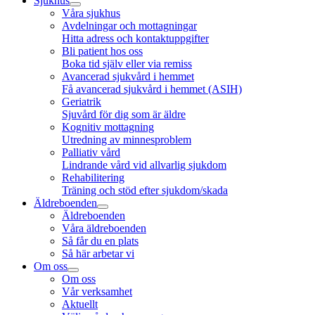
Sjukhus
Våra sjukhus
Avdelningar och mottagningar
Hitta adress och kontaktuppgifter
Bli patient hos oss
Boka tid själv eller via remiss
Avancerad sjukvård i hemmet
Få avancerad sjukvård i hemmet (ASIH)
Geriatrik
Sjuvård för dig som är äldre
Kognitiv mottagning
Utredning av minnesproblem
Palliativ vård
Lindrande vård vid allvarlig sjukdom
Rehabilitering
Träning och stöd efter sjukdom/skada
Äldreboenden
Äldreboenden
Våra äldreboenden
Så får du en plats
Så här arbetar vi
Om oss
Om oss
Vår verksamhet
Aktuellt