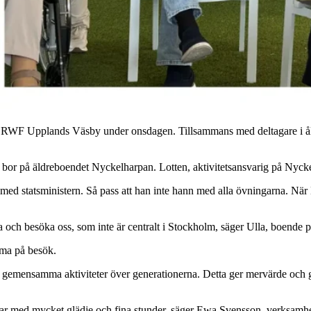
RWF Upplands Väsby under onsdagen. Tillsammans med deltagare i ålderssp
m bor på äldreboendet Nyckelharpan. Lotten, aktivitetsansvarig på Nyck
d statsministern. Så pass att han inte hann med alla övningarna. När L
ma och besöka oss, som inte är centralt i Stockholm, säger Ulla, boende 
omma på besök.
gemensamma aktiviteter över generationerna. Detta ger mervärde och gl
bidrar med mycket glädje och fina stunder, säger Ewa Svensson, verksam