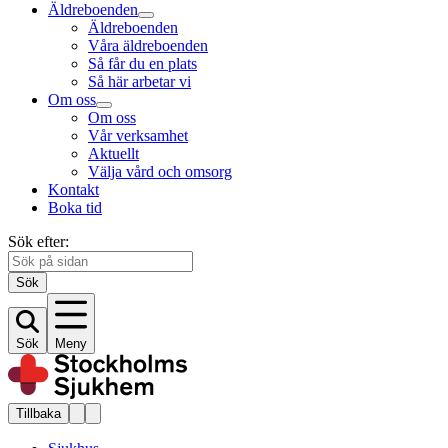
Äldreboenden
Äldreboenden
Våra äldreboenden
Så får du en plats
Så här arbetar vi
Om oss
Om oss
Vår verksamhet
Aktuellt
Välja vård och omsorg
Kontakt
Boka tid
Sök efter:
Sök
Sök
Meny
Tillbaka