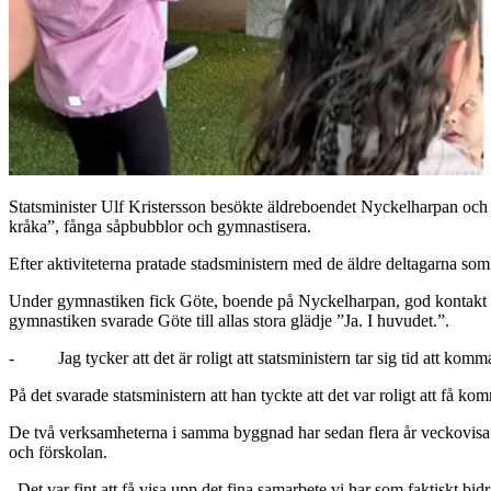
Statsminister Ulf Kristersson besökte äldreboendet Nyckelharpan och 
kråka”, fånga såpbubblor och gymnastisera.
Efter aktiviteterna pratade stadsministern med de äldre deltagarna so
Under gymnastiken fick Göte, boende på Nyckelharpan, god kontakt me
gymnastiken svarade Göte till allas stora glädje ”Ja. I huvudet.”.
- Jag tycker att det är roligt att statsministern tar sig tid att kom
På det svarade statsministern att han tyckte att det var roligt att få k
De två verksamheterna i samma byggnad har sedan flera år veckovisa 
och förskolan.
–Det var fint att få visa upp det fina samarbete vi har som faktiskt 