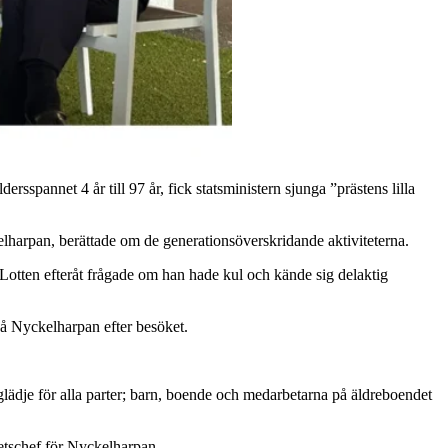
annet 4 år till 97 år, fick statsministern sjunga ”prästens lilla
elharpan, berättade om de generationsöverskridande aktiviteterna.
otten efteråt frågade om han hade kul och kände sig delaktig
på Nyckelharpan efter besöket.
ädje för alla parter; barn, boende och medarbetarna på äldreboendet
hetschef för Nyckelharpan.