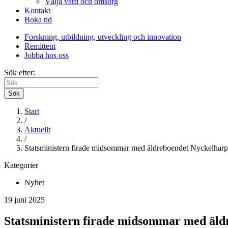
Välja vård och omsorg
Kontakt
Boka tid
Forskning, utbildning, utveckling och innovation
Remittent
Jobba hos oss
Sök efter:
Sök
Start
/
Aktuellt
/
Statsministern firade midsommar med äldreboendet Nyckelha
Kategorier
Nyhet
19 juni 2025
Statsministern firade midsommar med äl