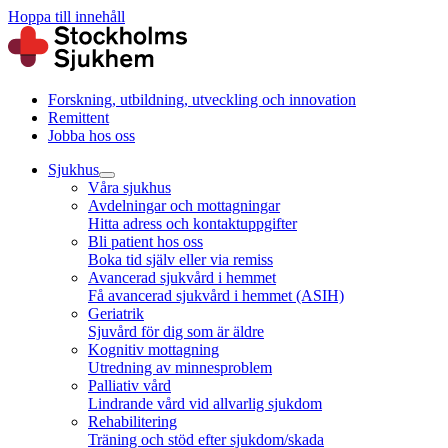
Hoppa till innehåll
Forskning, utbildning, utveckling och innovation
Remittent
Jobba hos oss
Sjukhus
Våra sjukhus
Avdelningar och mottagningar
Hitta adress och kontaktuppgifter
Bli patient hos oss
Boka tid själv eller via remiss
Avancerad sjukvård i hemmet
Få avancerad sjukvård i hemmet (ASIH)
Geriatrik
Sjuvård för dig som är äldre
Kognitiv mottagning
Utredning av minnesproblem
Palliativ vård
Lindrande vård vid allvarlig sjukdom
Rehabilitering
Träning och stöd efter sjukdom/skada