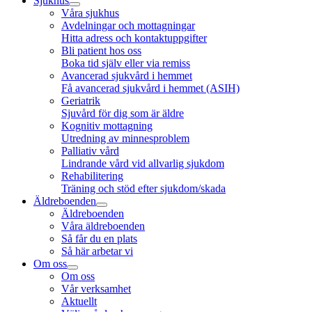
Sjukhus
Våra sjukhus
Avdelningar och mottagningar
Hitta adress och kontaktuppgifter
Bli patient hos oss
Boka tid själv eller via remiss
Avancerad sjukvård i hemmet
Få avancerad sjukvård i hemmet (ASIH)
Geriatrik
Sjuvård för dig som är äldre
Kognitiv mottagning
Utredning av minnesproblem
Palliativ vård
Lindrande vård vid allvarlig sjukdom
Rehabilitering
Träning och stöd efter sjukdom/skada
Äldreboenden
Äldreboenden
Våra äldreboenden
Så får du en plats
Så här arbetar vi
Om oss
Om oss
Vår verksamhet
Aktuellt