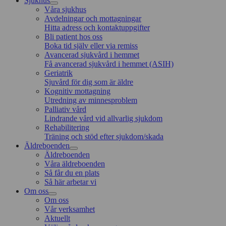
Sjukhus
Våra sjukhus
Avdelningar och mottagningar
Hitta adress och kontaktuppgifter
Bli patient hos oss
Boka tid själv eller via remiss
Avancerad sjukvård i hemmet
Få avancerad sjukvård i hemmet (ASIH)
Geriatrik
Sjuvård för dig som är äldre
Kognitiv mottagning
Utredning av minnesproblem
Palliativ vård
Lindrande vård vid allvarlig sjukdom
Rehabilitering
Träning och stöd efter sjukdom/skada
Äldreboenden
Äldreboenden
Våra äldreboenden
Så får du en plats
Så här arbetar vi
Om oss
Om oss
Vår verksamhet
Aktuellt