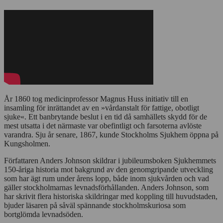
År 1860 tog medicinprofessor Magnus Huss initiativ till en
insamling för inrättandet av en »vårdanstalt för fattige, obotligt
sjuke«. Ett banbrytande beslut i en tid då samhällets skydd för de
mest utsatta i det närmaste var obefintligt och farsoterna avlöste
varandra. Sju år senare, 1867, kunde Stockholms Sjukhem öppna på
Kungsholmen.
Författaren Anders Johnson skildrar i jubileumsboken Sjukhemmets
150-åriga historia mot bakgrund av den genomgripande utveckling
som har ägt rum under årens lopp, både inom sjukvården och vad
gäller stockholmarnas levnadsförhållanden. Anders Johnson, som
har skrivit flera historiska skildringar med koppling till huvudstaden,
bjuder läsaren på såväl spännande stockholmskuriosa som
bortglömda levnadsöden.