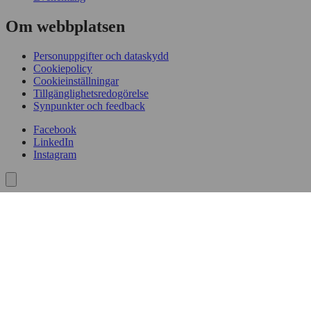
Om webbplatsen
Personuppgifter och dataskydd
Cookiepolicy
Cookieinställningar
Tillgänglighetsredogörelse
Synpunkter och feedback
Facebook
LinkedIn
Instagram