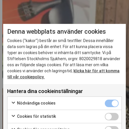
Denna webbplats använder cookies
Cookies ("kakor") består av små textfiler. Dessa innehåller
data som lagras på din enhet. För att kunna placera vissa
typer av cookies behöver vi inhämta ditt samtycke. Vi på
Stiftelsen Stockholms Sjukhem, orgnr. 8020029818 använder
oss av följande slags cookies. För att läsa mer om vilka
cookies vi använder och lagringstid,
klicka här för att komma
till vår cookiepolicy.
Hantera dina cookieinställningar
Nödvändiga
Nödvändiga cookies
cookies
Markera
kryssruta
för
Cookies
Cookies för statistik
att
för
Markera
samtycka
statistik
för
Cookies