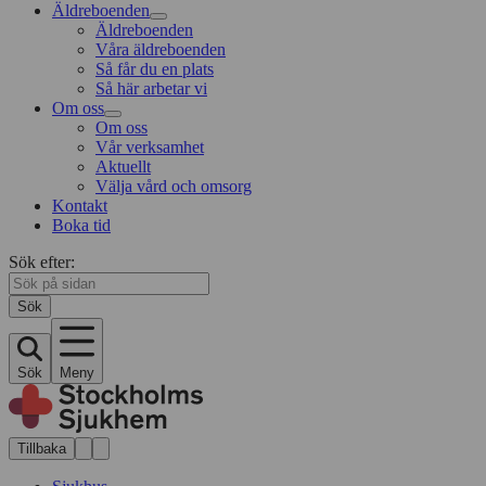
Äldreboenden
Äldreboenden
Våra äldreboenden
Så får du en plats
Så här arbetar vi
Om oss
Om oss
Vår verksamhet
Aktuellt
Välja vård och omsorg
Kontakt
Boka tid
Sök efter:
Sök
Sök
Meny
Tillbaka