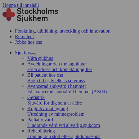
Hoppa till innehåll
Forskning, utbildning, utveckling och innovation
Remittent
Jobba hos oss
Sjukhus
Våra sjukhus
Avdelningar och mottagningar
Hitta adress och kontaktuppgifter
Bli patient hos oss
Boka tid själv eller via remiss
Avancerad sjukvård i hemmet
Få avancerad sjukvård i hemmet (ASIH)
Geriatrik
Sjuvård för dig som är äldre
Kognitiv mottagning
Utredning av minnesproblem
Palliativ vård
Lindrande vård vid allvarlig sjukdom
Rehabilitering
Träning och stöd efter sjukdom/skada