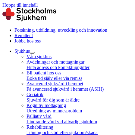
Hoppa till innehåll
Forskning, utbildning, utveckling och innovation
Remittent
Jobba hos oss
Sjukhus
Våra sjukhus
Avdelningar och mottagningar
Hitta adress och kontaktuppgifter
Bli patient hos oss
Boka tid själv eller via remiss
Avancerad sjukvård i hemmet
Få avancerad sjukvård i hemmet (ASIH)
Geriatrik
Sjuvård för dig som är äldre
Kognitiv mottagning
Utredning av minnesproblem
Palliativ vård
Lindrande vård vid allvarlig sjukdom
Rehabilitering
Träning och stöd efter sjukdom/skada