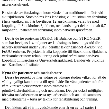
nätverkssjukvård.
En stor del av forskningen inom vården har traditionellt utförts vid
akutsjukhusen. Stockholms läns landsting vill nu stimulera forskning
i hela vårdkedjan. I år beviljades 12 ansökningar, varav tre med
koppling till Stockholms Sjukhem, och landstinget delar ut totalt 6,7
miljoner till patientnära forskning inom nätverkssjukvården.
– Det är de tre projekten DISKO, Hi-Balance och STRONGER
som har beviljats 1,4 miljoner av landstingets forskningsstöd för
nätverkssjukvård under 2019, berättar lektor
Elisabet Åkesson
vid
FoUU-enheten. Projekten är alla kopplade till Stockholms Sjukhems
verksamheter inom rehabilitering och primärvård samt har även
koppling till Karolinska Universitetssjukhuset, Danderyds Sjukhus
och Karolinska Institutet.
Nytta för patienter och medarbetare
– Dessa tre projekt bygger vidare på tidigare studier vilket gör att de
väldigt tydligt kan komma till nytta både för våra patienter och för
våra kliniska verksamheter inom framför allt
primärvårdsrehabilitering och neuroteam. Det ger också möjlighet
för våra medarbetare att testa nya arbetssätt och att – tillsammans
med patienterna – testa ny teknik för rehabilitering och träning.
– Det faktum att vi är huvudsökande eller är en av två parter i