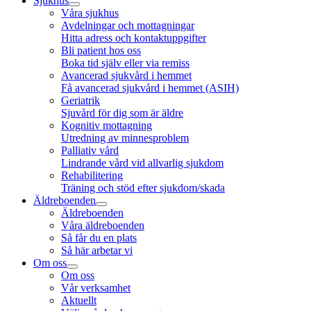
Sjukhus
Våra sjukhus
Avdelningar och mottagningar
Hitta adress och kontaktuppgifter
Bli patient hos oss
Boka tid själv eller via remiss
Avancerad sjukvård i hemmet
Få avancerad sjukvård i hemmet (ASIH)
Geriatrik
Sjuvård för dig som är äldre
Kognitiv mottagning
Utredning av minnesproblem
Palliativ vård
Lindrande vård vid allvarlig sjukdom
Rehabilitering
Träning och stöd efter sjukdom/skada
Äldreboenden
Äldreboenden
Våra äldreboenden
Så får du en plats
Så här arbetar vi
Om oss
Om oss
Vår verksamhet
Aktuellt