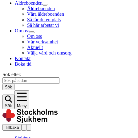
Äldreboenden
Äldreboenden
Våra äldreboenden
Så får du en plats
Så här arbetar vi
Om oss
Om oss
Vår verksamhet
Aktuellt
Välja vård och omsorg
Kontakt
Boka tid
Sök efter:
Sök
Sök
Meny
Tillbaka