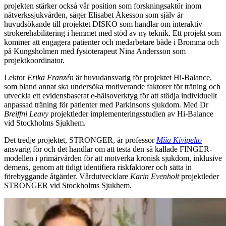
projekten stärker också vår position som forskningsaktör inom
nätverkssjukvården, säger Elisabet Åkesson som själv är
huvudsökande till projektet DISKO som handlar om interaktiv
strokerehabilitering i hemmet med stöd av ny teknik. Ett projekt som
kommer att engagera patienter och medarbetare både i Bromma och
på Kungsholmen med fysioterapeut Nina Andersson som
projektkoordinator.
Lektor
Erika Franzén
är huvudansvarig för projektet Hi-Balance,
som bland annat ska undersöka motiverande faktorer för träning och
utveckla ett evidensbaserat e-hälsoverktyg för att stödja individuellt
anpassad träning för patienter med Parkinsons sjukdom. Med Dr
Breiffni Leavy
projektleder implementeringsstudien av Hi-Balance
vid Stockholms Sjukhem.
Det tredje projektet, STRONGER, är professor
Miia Kivipelto
ansvarig för och det handlar om att testa den så kallade FINGER-
modellen i primärvården för att motverka kronisk sjukdom, inklusive
demens, genom att tidigt identifiera riskfaktorer och sätta in
förebyggande åtgärder. Vårdutvecklare
Karin Evenholt
projektleder
STRONGER vid Stockholms Sjukhem.