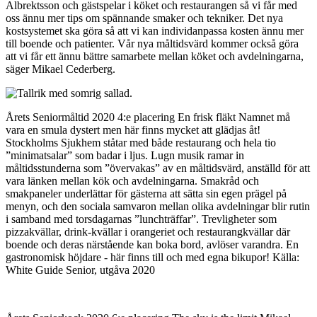
Albrektsson och gästspelar i köket och restaurangen så vi får med
oss ännu mer tips om spännande smaker och tekniker. Det nya
kostsystemet ska göra så att vi kan individanpassa kosten ännu mer
till boende och patienter. Vår nya måltidsvärd kommer också göra
att vi får ett ännu bättre samarbete mellan köket och avdelningarna,
säger Mikael Cederberg.
Årets Seniormåltid 2020 4:e placering En frisk fläkt Namnet må
vara en smula dystert men här finns mycket att glädjas åt!
Stockholms Sjukhem ståtar med både restaurang och hela tio
”minimatsalar” som badar i ljus. Lugn musik ramar in
måltidsstunderna som ”övervakas” av en måltidsvärd, anställd för att
vara länken mellan kök och avdelningarna. Smakråd och
smakpaneler underlättar för gästerna att sätta sin egen prägel på
menyn, och den sociala samvaron mellan olika avdelningar blir rutin
i samband med torsdagarnas ”lunchträffar”. Trevligheter som
pizzakvällar, drink-kvällar i orangeriet och restaurangkvällar där
boende och deras närstående kan boka bord, avlöser varandra. En
gastronomisk höjdare - här finns till och med egna bikupor! Källa:
White Guide Senior, utgåva 2020