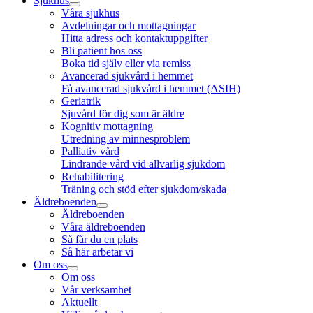
Sjukhus
Våra sjukhus
Avdelningar och mottagningar
Hitta adress och kontaktuppgifter
Bli patient hos oss
Boka tid själv eller via remiss
Avancerad sjukvård i hemmet
Få avancerad sjukvård i hemmet (ASIH)
Geriatrik
Sjuvård för dig som är äldre
Kognitiv mottagning
Utredning av minnesproblem
Palliativ vård
Lindrande vård vid allvarlig sjukdom
Rehabilitering
Träning och stöd efter sjukdom/skada
Äldreboenden
Äldreboenden
Våra äldreboenden
Så får du en plats
Så här arbetar vi
Om oss
Om oss
Vår verksamhet
Aktuellt