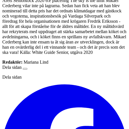
Årets Seniorkock 2020 6:e placering The sky is the limit Mikael
Cederberg vilar inte på lagrarna. Sedan han fick veta att han blev
nominerad till detta pris har det ordnats klimatdagar med gästkock
och vegotema, inspirationsbesök på Vardaga Silverpark och
föredrag för hela organisationen med krögaren Fredrik Eriksson -
allt för att skapa förståelse för de äldres måltider. En ny måltidsvärd
har rekryterats med uppdraget att stärka samarbetet mellan köket och
avdelningarna, och i köket finns en sprillans ny avfallskvarn. Mikael
Cederberg kan inte ensam ta åt sig äran av utvecklingen, dock är
han en ovärderlig del i ett vinnande team - och det är precis som det
ska vara! Källa: White Guide Senior, utgåva 2020
Redaktör:
Mariana Lind
Dela sidan
Dela sidan