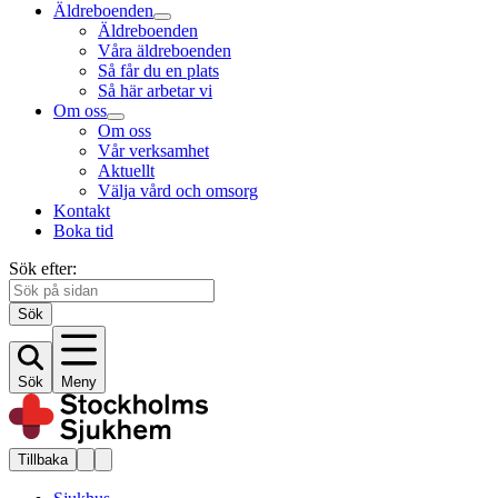
Äldreboenden
Äldreboenden
Våra äldreboenden
Så får du en plats
Så här arbetar vi
Om oss
Om oss
Vår verksamhet
Aktuellt
Välja vård och omsorg
Kontakt
Boka tid
Sök efter:
Sök
Sök
Meny
Tillbaka