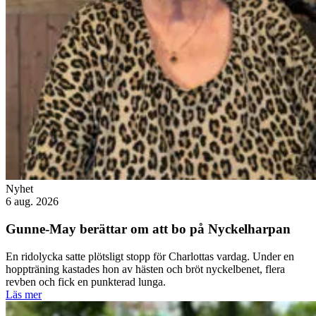
Nyhet
6 aug. 2026
Gunne-May berättar om att bo på Nyckelharpan
En ridolycka satte plötsligt stopp för Charlottas vardag. Under en
hoppträning kastades hon av hästen och bröt nyckelbenet, flera
revben och fick en punkterad lunga.
Läs mer