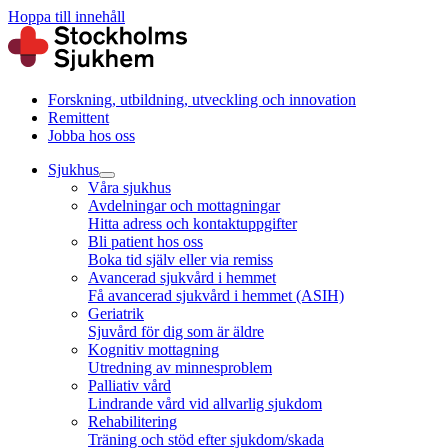
Hoppa till innehåll
Forskning, utbildning, utveckling och innovation
Remittent
Jobba hos oss
Sjukhus
Våra sjukhus
Avdelningar och mottagningar
Hitta adress och kontaktuppgifter
Bli patient hos oss
Boka tid själv eller via remiss
Avancerad sjukvård i hemmet
Få avancerad sjukvård i hemmet (ASIH)
Geriatrik
Sjuvård för dig som är äldre
Kognitiv mottagning
Utredning av minnesproblem
Palliativ vård
Lindrande vård vid allvarlig sjukdom
Rehabilitering
Träning och stöd efter sjukdom/skada