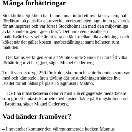
Många förbättringar
Stockholms Sjukhem har bland annat infört ett nytt kostsystem, haft
föreläsare på plats för att utveckla verksamheten, tagit in en gästkock
för att inspirera och var först i Stockholms län med den miljövänliga
avfallshanteringen ”green box”. Det har även anställts en
måltidsvärd vars syfte är att vara en länk mellan alla avdelningar och
köket när det gäller kosten, matbeställningar samt helheten runt
måltiden.
– Det känns verkligen som att White Guide Senior har förstått vilka
förbättringar vi har gjort, säger Mikael Cederberg.
Totalt var det drygt 250 förskolor, skolor och seniorboenden som var
med och kämpade i årets tävling där prisutdelningen sändes live
istället för att hållas på plats i Slagthuset i Malmö.
– De fina utmärkelserna delar vi med alla engagerade medarbetare
som gör ett fantastiskt arbete med kosten, både på Kungsholmen och
i Bromma, säger Mikael Cederberg.
Vad händer framöver?
– I november kommer den välrenommerade kocken Magnus