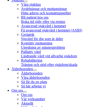
Sjukhus
Våra sjukhus
Avdelningar och mottagningar
Hitta adress och kontaktuppgifter
Bli patient hos oss
Boka tid själv eller via remiss
Avancerad sjukvård i hemmet
Få avancerad sjukvård i hemmet (ASIH)
Geriatrik
Sjuvård för dig som är äldre
Kognitiv mottagning
Utredning av minnesproblem
Palliativ vård
Lindrande vård vid allvarlig sjukdom
Rehabilitering
Träning och stöd efter sjukdom/skada
Äldreboenden
Äldreboenden
Våra äldreboenden
Så får du en plats
Så här arbetar vi
Om oss
Om oss
Vår verksamhet
Aktuellt