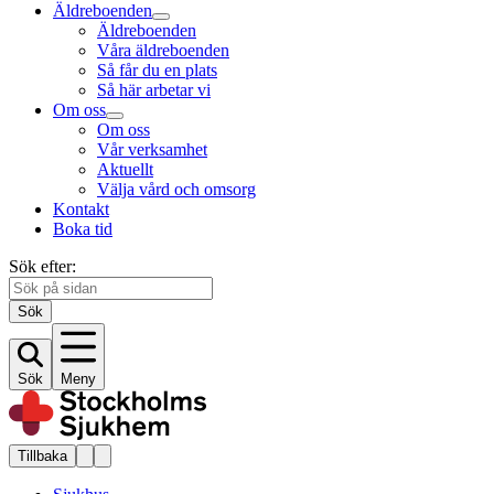
Äldreboenden
Äldreboenden
Våra äldreboenden
Så får du en plats
Så här arbetar vi
Om oss
Om oss
Vår verksamhet
Aktuellt
Välja vård och omsorg
Kontakt
Boka tid
Sök efter:
Sök
Sök
Meny
Tillbaka