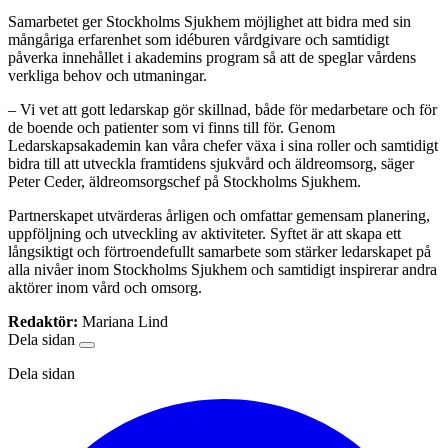
Samarbetet ger Stockholms Sjukhem möjlighet att bidra med sin
mångåriga erfarenhet som idéburen vårdgivare och samtidigt
påverka innehållet i akademins program så att de speglar vårdens
verkliga behov och utmaningar.
– Vi vet att gott ledarskap gör skillnad, både för medarbetare och för
de boende och patienter som vi finns till för. Genom
Ledarskapsakademin kan våra chefer växa i sina roller och samtidigt
bidra till att utveckla framtidens sjukvård och äldreomsorg, säger
Peter Ceder, äldreomsorgschef på Stockholms Sjukhem.
Partnerskapet utvärderas årligen och omfattar gemensam planering,
uppföljning och utveckling av aktiviteter. Syftet är att skapa ett
långsiktigt och förtroendefullt samarbete som stärker ledarskapet på
alla nivåer inom Stockholms Sjukhem och samtidigt inspirerar andra
aktörer inom vård och omsorg.
Redaktör:
Mariana Lind
Dela sidan
Dela sidan