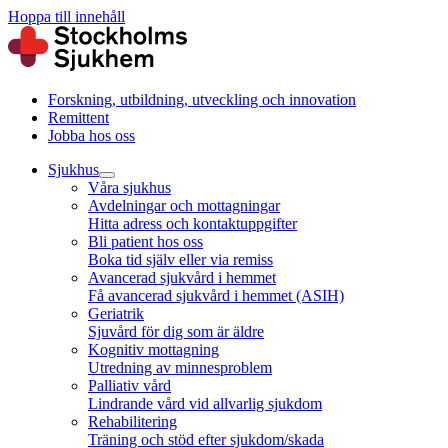
Hoppa till innehåll
Forskning, utbildning, utveckling och innovation
Remittent
Jobba hos oss
Sjukhus
Våra sjukhus
Avdelningar och mottagningar
Hitta adress och kontaktuppgifter
Bli patient hos oss
Boka tid själv eller via remiss
Avancerad sjukvård i hemmet
Få avancerad sjukvård i hemmet (ASIH)
Geriatrik
Sjuvård för dig som är äldre
Kognitiv mottagning
Utredning av minnesproblem
Palliativ vård
Lindrande vård vid allvarlig sjukdom
Rehabilitering
Träning och stöd efter sjukdom/skada