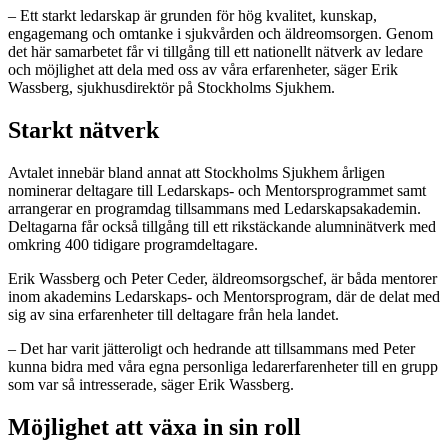
– Ett starkt ledarskap är grunden för hög kvalitet, kunskap,
engagemang och omtanke i sjukvården och äldreomsorgen. Genom
det här samarbetet får vi tillgång till ett nationellt nätverk av ledare
och möjlighet att dela med oss av våra erfarenheter, säger Erik
Wassberg, sjukhusdirektör på Stockholms Sjukhem.
Starkt nätverk
Avtalet innebär bland annat att Stockholms Sjukhem årligen
nominerar deltagare till Ledarskaps- och Mentorsprogrammet samt
arrangerar en programdag tillsammans med Ledarskapsakademin.
Deltagarna får också tillgång till ett rikstäckande alumninätverk med
omkring 400 tidigare programdeltagare.
Erik Wassberg och Peter Ceder, äldreomsorgschef, är båda mentorer
inom akademins Ledarskaps- och Mentorsprogram, där de delat med
sig av sina erfarenheter till deltagare från hela landet.
– Det har varit jätteroligt och hedrande att tillsammans med Peter
kunna bidra med våra egna personliga ledarerfarenheter till en grupp
som var så intresserade, säger Erik Wassberg.
Möjlighet att växa in sin roll