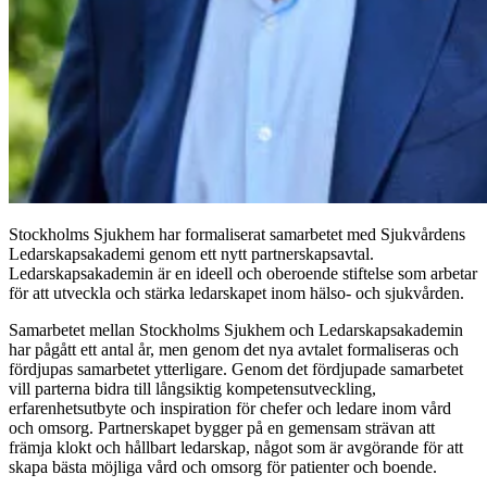
Stockholms Sjukhem har formaliserat samarbetet med Sjukvårdens
Ledarskapsakademi genom ett nytt partnerskapsavtal.
Ledarskapsakademin är en ideell och oberoende stiftelse som arbetar
för att utveckla och stärka ledarskapet inom hälso- och sjukvården.
Samarbetet mellan Stockholms Sjukhem och Ledarskapsakademin
har pågått ett antal år, men genom det nya avtalet formaliseras och
fördjupas samarbetet ytterligare. Genom det fördjupade samarbetet
vill parterna bidra till långsiktig kompetensutveckling,
erfarenhetsutbyte och inspiration för chefer och ledare inom vård
och omsorg. Partnerskapet bygger på en gemensam strävan att
främja klokt och hållbart ledarskap, något som är avgörande för att
skapa bästa möjliga vård och omsorg för patienter och boende.