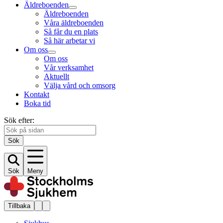
Äldreboenden
Äldreboenden
Våra äldreboenden
Så får du en plats
Så här arbetar vi
Om oss
Om oss
Vår verksamhet
Aktuellt
Välja vård och omsorg
Kontakt
Boka tid
Sök efter:
Sök
Sök
Meny
Tillbaka