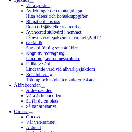
Sjukhus
Våra sjukhus
Avdelningar och mottagningar
Hitta adress och kontaktuppgifter
Bli patient hos oss
Boka tid själv eller via remiss
Avancerad sjukvård i hemmet
Få avancerad sjukvård i hemmet (ASIH)
Geriatrik
Sjuvård för dig som är äldre
Kognitiv mottagning
Utredning av minnesproblem
Palliativ vård
Lindrande vård vid allvarlig sjukdom
Rehabilitering
Träning och stöd efter sjukdom/skada
Äldreboenden
Äldreboenden
Våra äldreboenden
Så får du en plats
Så här arbetar vi
Om oss
Om oss
Vår verksamhet
Aktuellt