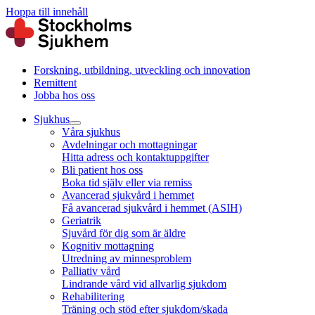
Hoppa till innehåll
Forskning, utbildning, utveckling och innovation
Remittent
Jobba hos oss
Sjukhus
Våra sjukhus
Avdelningar och mottagningar
Hitta adress och kontaktuppgifter
Bli patient hos oss
Boka tid själv eller via remiss
Avancerad sjukvård i hemmet
Få avancerad sjukvård i hemmet (ASIH)
Geriatrik
Sjuvård för dig som är äldre
Kognitiv mottagning
Utredning av minnesproblem
Palliativ vård
Lindrande vård vid allvarlig sjukdom
Rehabilitering
Träning och stöd efter sjukdom/skada