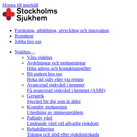
Hoppa till innehåll
Forskning, utbildning, utveckling och innovation
Remittent
Jobba hos oss
Sjukhus
Våra sjukhus
Avdelningar och mottagningar
Hitta adress och kontaktuppgifter
Bli patient hos oss
Boka tid själv eller via remiss
Avancerad sjukvård i hemmet
Få avancerad sjukvård i hemmet (ASIH)
Geriatrik
Sjuvård för dig som är äldre
Kognitiv mottagning
Utredning av minnesproblem
Palliativ vård
Lindrande vård vid allvarlig sjukdom
Rehabilitering
Träning och stöd efter sjukdom/skada