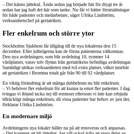
– Det känns jättekul. Ända sedan jag började här för drygt tre år
sedan har jag haft det här som tanke. Nu får vi bättre förutsättningar
för både patienter och medarbetare, säger Ulrika Lindström,
verksamhetschef på geriatriken.
Fler enkelrum och större ytor
Stockholms Sjukhem får tillgång till de nya lokalerna den 15
december. Efter julhelgerna kan de första patienterna välkomnas.
Den nya avdelningen, som blir avdelning 10, rymmer 14
vårdplatser, varav tolv flyttas från geriatrikens befintliga avdelningar.
Samtidigt utökas verksamheten med två extra platser, vilket innebär
att geriatriken i Bromma totalt går från 90 till 92 vårdplatser.
En viktig förändring är att många dubbelrum nu blir enkelrum.
– Vi behöver fler enkelrum för att kunna ta emot fler patienter. I dag
tvingas vi ibland tacka nej till remisser eftersom vi inte kan erbjuda
tillräckligt många enkelrum, då vissa patienter har behov av just det,
förklarar Ulrika Lindström.
En modernare miljö
Avdelningens nya lokaler håller nu på att renoveras och anpassas.
– Det kommer att bli jättefint. Jag vill också lyfta att stora delar av