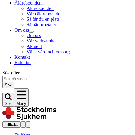
Äldreboenden
Äldreboenden
Våra äldreboenden
Så får du en plats
Så här arbetar vi
Om oss
Om oss
Vår verksamhet
Aktuellt
Välja vård och omsorg
Kontakt
Boka tid
Sök efter:
Sök
Sök
Meny
Tillbaka