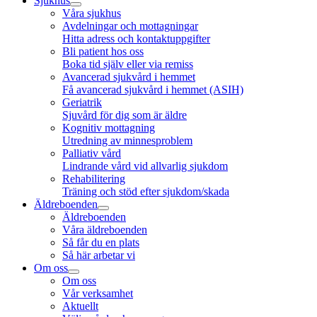
Sjukhus
Våra sjukhus
Avdelningar och mottagningar
Hitta adress och kontaktuppgifter
Bli patient hos oss
Boka tid själv eller via remiss
Avancerad sjukvård i hemmet
Få avancerad sjukvård i hemmet (ASIH)
Geriatrik
Sjuvård för dig som är äldre
Kognitiv mottagning
Utredning av minnesproblem
Palliativ vård
Lindrande vård vid allvarlig sjukdom
Rehabilitering
Träning och stöd efter sjukdom/skada
Äldreboenden
Äldreboenden
Våra äldreboenden
Så får du en plats
Så här arbetar vi
Om oss
Om oss
Vår verksamhet
Aktuellt