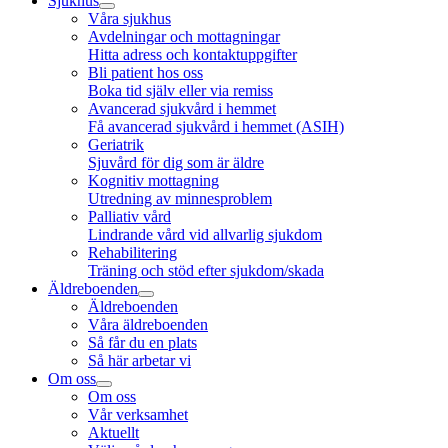
Sjukhus
Våra sjukhus
Avdelningar och mottagningar
Hitta adress och kontaktuppgifter
Bli patient hos oss
Boka tid själv eller via remiss
Avancerad sjukvård i hemmet
Få avancerad sjukvård i hemmet (ASIH)
Geriatrik
Sjuvård för dig som är äldre
Kognitiv mottagning
Utredning av minnesproblem
Palliativ vård
Lindrande vård vid allvarlig sjukdom
Rehabilitering
Träning och stöd efter sjukdom/skada
Äldreboenden
Äldreboenden
Våra äldreboenden
Så får du en plats
Så här arbetar vi
Om oss
Om oss
Vår verksamhet
Aktuellt