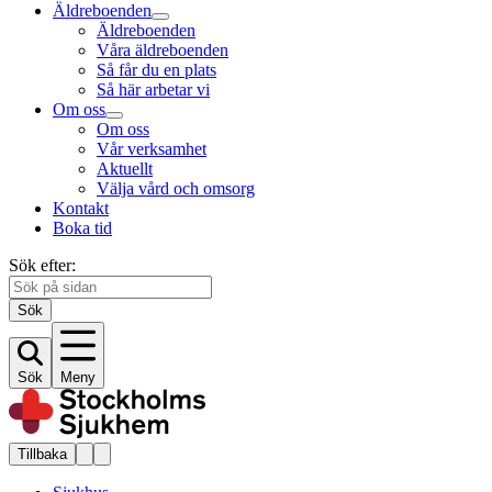
Äldreboenden
Äldreboenden
Våra äldreboenden
Så får du en plats
Så här arbetar vi
Om oss
Om oss
Vår verksamhet
Aktuellt
Välja vård och omsorg
Kontakt
Boka tid
Sök efter:
Sök
Sök
Meny
Tillbaka