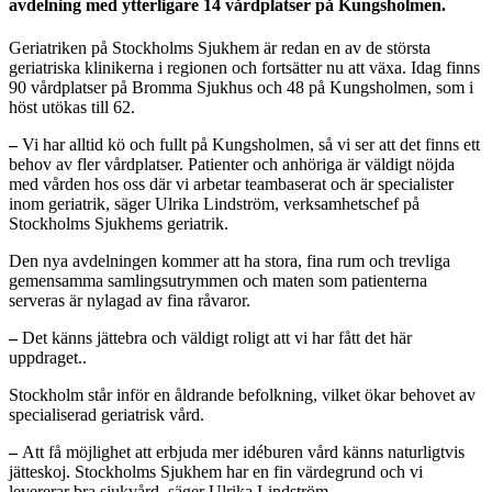
avdelning med ytterligare 14 vårdplatser på Kungsholmen.
Geriatriken på Stockholms Sjukhem är redan en av de största
geriatriska klinikerna i regionen och fortsätter nu att växa. Idag finns
90 vårdplatser på Bromma Sjukhus och 48 på Kungsholmen, som i
höst utökas till 62.
–
Vi har alltid kö och fullt på Kungsholmen, så vi ser att det finns ett
behov av fler vårdplatser. Patienter och anhöriga är väldigt nöjda
med vården hos oss där vi arbetar teambaserat och är specialister
inom geriatrik, säger Ulrika Lindström, verksamhetschef på
Stockholms Sjukhems geriatrik.
Den nya avdelningen kommer att ha stora, fina rum och trevliga
gemensamma samlingsutrymmen och maten som patienterna
serveras är nylagad av fina råvaror.
–
Det känns jättebra och väldigt roligt att vi har fått det här
uppdraget..
Stockholm står inför en åldrande befolkning, vilket ökar behovet av
specialiserad geriatrisk vård.
–
Att få möjlighet att erbjuda mer idéburen vård känns naturligtvis
jätteskoj. Stockholms Sjukhem har en fin värdegrund och vi
levererar bra sjukvård, säger Ulrika Lindström.