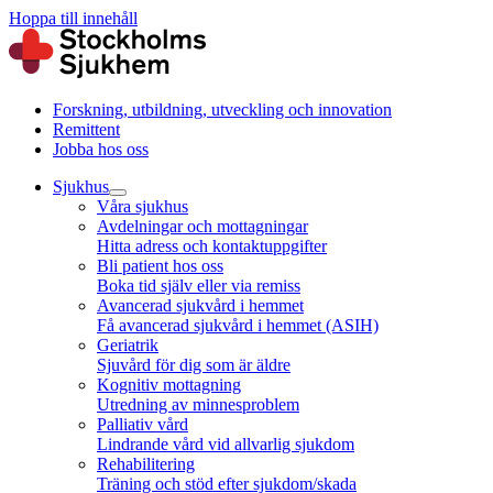
Hoppa till innehåll
Forskning, utbildning, utveckling och innovation
Remittent
Jobba hos oss
Sjukhus
Våra sjukhus
Avdelningar och mottagningar
Hitta adress och kontaktuppgifter
Bli patient hos oss
Boka tid själv eller via remiss
Avancerad sjukvård i hemmet
Få avancerad sjukvård i hemmet (ASIH)
Geriatrik
Sjuvård för dig som är äldre
Kognitiv mottagning
Utredning av minnesproblem
Palliativ vård
Lindrande vård vid allvarlig sjukdom
Rehabilitering
Träning och stöd efter sjukdom/skada