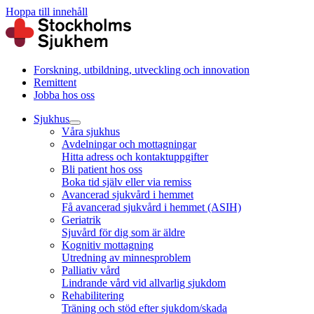
Hoppa till innehåll
Forskning, utbildning, utveckling och innovation
Remittent
Jobba hos oss
Sjukhus
Våra sjukhus
Avdelningar och mottagningar
Hitta adress och kontaktuppgifter
Bli patient hos oss
Boka tid själv eller via remiss
Avancerad sjukvård i hemmet
Få avancerad sjukvård i hemmet (ASIH)
Geriatrik
Sjuvård för dig som är äldre
Kognitiv mottagning
Utredning av minnesproblem
Palliativ vård
Lindrande vård vid allvarlig sjukdom
Rehabilitering
Träning och stöd efter sjukdom/skada