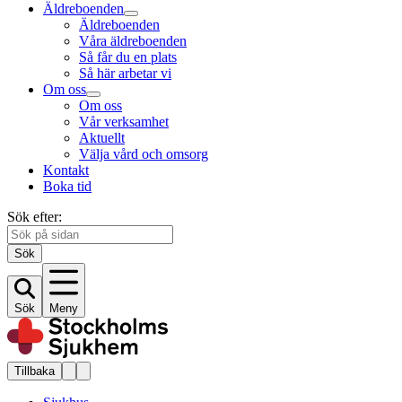
Äldreboenden
Äldreboenden
Våra äldreboenden
Så får du en plats
Så här arbetar vi
Om oss
Om oss
Vår verksamhet
Aktuellt
Välja vård och omsorg
Kontakt
Boka tid
Sök efter:
Sök
Sök
Meny
Tillbaka