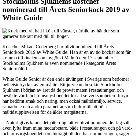
Stockholms Sjukhems kostchef
nominerad till Årets Seniorkock 2019 av
White Guide
Kostchef Mikael Cederberg har blivit nominerad till Årets
Seniorkock 2019 av White Guide. Han är en av tio kockar som får
komma till finalen som avgörs i Malmö den 17 september.
Stockholms Sjukhem är även nominerade i kategorin Årets
Seniormåltid.
White Guide Senior är den enda tävlingen i Sverige som bedömer
helhetsintrycket av en måltid. Ett juryteam besökte Stockholms
Sjukhem i början av året då de provåt maten i restaurangen och
besökte vård- och omsorgsboendet för att se verksamheten. Juryn
har bedömt smak och näring, men också måltidsmiljö, service,
samarbete och andra parametrar som bidrar till att höja
måltidsupplevelsen för de äldre matgästerna.
– Naturligtvis känns det jätteroligt att vi blivit nominerade. Jag vill
även lyfta fram mina medarbetare, både i restaurangen och på vård-
och omsorgsboendet som bidragit till den här nomineringen, säger