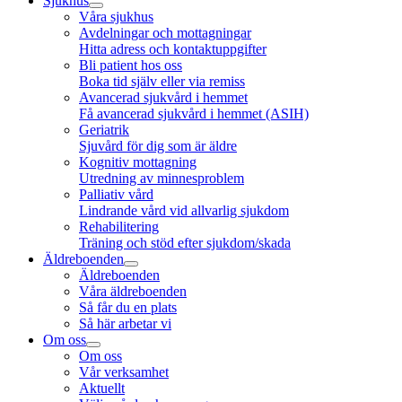
Sjukhus
Våra sjukhus
Avdelningar och mottagningar
Hitta adress och kontaktuppgifter
Bli patient hos oss
Boka tid själv eller via remiss
Avancerad sjukvård i hemmet
Få avancerad sjukvård i hemmet (ASIH)
Geriatrik
Sjuvård för dig som är äldre
Kognitiv mottagning
Utredning av minnesproblem
Palliativ vård
Lindrande vård vid allvarlig sjukdom
Rehabilitering
Träning och stöd efter sjukdom/skada
Äldreboenden
Äldreboenden
Våra äldreboenden
Så får du en plats
Så här arbetar vi
Om oss
Om oss
Vår verksamhet
Aktuellt