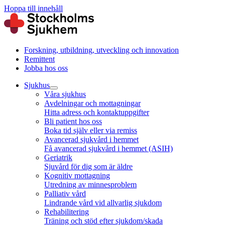
Hoppa till innehåll
Forskning, utbildning, utveckling och innovation
Remittent
Jobba hos oss
Sjukhus
Våra sjukhus
Avdelningar och mottagningar
Hitta adress och kontaktuppgifter
Bli patient hos oss
Boka tid själv eller via remiss
Avancerad sjukvård i hemmet
Få avancerad sjukvård i hemmet (ASIH)
Geriatrik
Sjuvård för dig som är äldre
Kognitiv mottagning
Utredning av minnesproblem
Palliativ vård
Lindrande vård vid allvarlig sjukdom
Rehabilitering
Träning och stöd efter sjukdom/skada