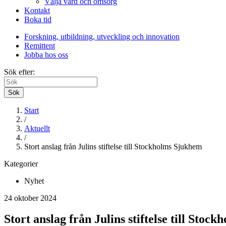
Välja vård och omsorg
Kontakt
Boka tid
Forskning, utbildning, utveckling och innovation
Remittent
Jobba hos oss
Sök efter:
Sök
Start
/
Aktuellt
/
Stort anslag från Julins stiftelse till Stockholms Sjukhem
Kategorier
Nyhet
24 oktober 2024
Stort anslag från Julins stiftelse till Stoc