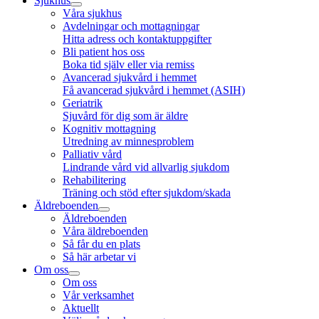
Sjukhus
Våra sjukhus
Avdelningar och mottagningar
Hitta adress och kontaktuppgifter
Bli patient hos oss
Boka tid själv eller via remiss
Avancerad sjukvård i hemmet
Få avancerad sjukvård i hemmet (ASIH)
Geriatrik
Sjuvård för dig som är äldre
Kognitiv mottagning
Utredning av minnesproblem
Palliativ vård
Lindrande vård vid allvarlig sjukdom
Rehabilitering
Träning och stöd efter sjukdom/skada
Äldreboenden
Äldreboenden
Våra äldreboenden
Så får du en plats
Så här arbetar vi
Om oss
Om oss
Vår verksamhet
Aktuellt