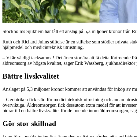
Stockholms Sjukhem har fått ett anslag på 5,3 miljoner kronor från Rut
Ruth och Richard Julins stiftelse är en stiftelse som stödjer privata s
hjälpmedel och medicinteknisk utrustning.
– Vi är väldigt tacksamma! Det är en stor ära att få detta förtroende f
äldreomsorg av högsta kvalitet, säger Erik Wassberg, sjukhusdirektö
Bättre livskvalitet
Anslaget på 5,3 miljoner kronor kommer att användas för inköp av me
– Geriatriken fick stöd för medicinteknisk utrustning och annan utrustn
överviktiga. Äldreomsorgen fick dessutom extra medel för att investera 
bidrar till en bättre livskvalitet för de boende inom äldreomsorgen, s
Gör stor skillnad
I den förra ansökningen fick även den palliativa vården ett stort bid