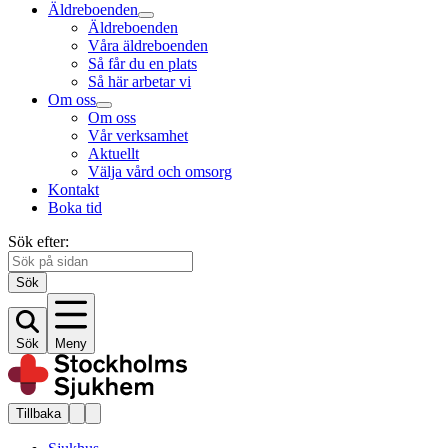
Äldreboenden
Äldreboenden
Våra äldreboenden
Så får du en plats
Så här arbetar vi
Om oss
Om oss
Vår verksamhet
Aktuellt
Välja vård och omsorg
Kontakt
Boka tid
Sök efter:
Sök
Sök
Meny
Tillbaka