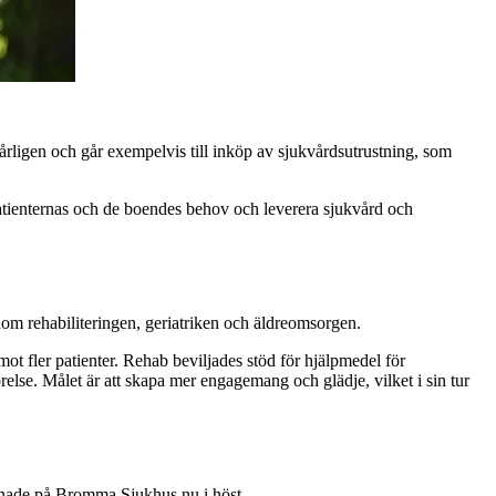
t årligen och går exempelvis till inköp av sjukvårdsutrustning, som
å patienternas och de boendes behov och leverera sjukvård och
om rehabiliteringen, geriatriken och äldreomsorgen.
mot fler patienter. Rehab beviljades stöd för hjälpmedel för
relse. Målet är att skapa mer engagemang och glädje, vilket i sin tur
ppnade på Bromma Sjukhus nu i höst.