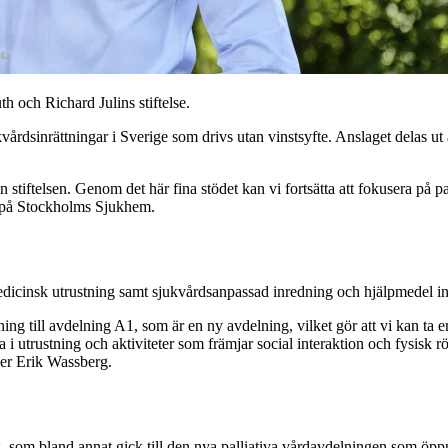
h och Richard Julins stiftelse.
jukvårdsinrättningar i Sverige som drivs utan vinstsyfte. Anslaget delas u
rån stiftelsen. Genom det här fina stödet kan vi fortsätta att fokusera p
r på Stockholms Sjukhem.
dicinsk utrustning samt sjukvårdsanpassad inredning och hjälpmedel in
ing till avdelning A1, som är en ny avdelning, vilket gör att vi kan ta e
i utrustning och aktiviteter som främjar social interaktion och fysisk rö
äger Erik Wassberg.
rag, som bland annat gick till den nya palliativa vårdavdelningen som ö