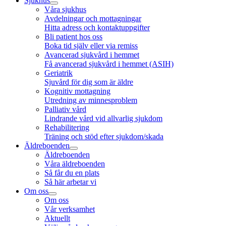
Sjukhus
Våra sjukhus
Avdelningar och mottagningar
Hitta adress och kontaktuppgifter
Bli patient hos oss
Boka tid själv eller via remiss
Avancerad sjukvård i hemmet
Få avancerad sjukvård i hemmet (ASIH)
Geriatrik
Sjuvård för dig som är äldre
Kognitiv mottagning
Utredning av minnesproblem
Palliativ vård
Lindrande vård vid allvarlig sjukdom
Rehabilitering
Träning och stöd efter sjukdom/skada
Äldreboenden
Äldreboenden
Våra äldreboenden
Så får du en plats
Så här arbetar vi
Om oss
Om oss
Vår verksamhet
Aktuellt