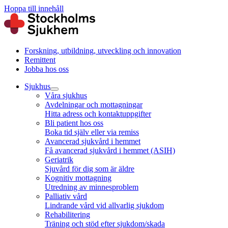
Hoppa till innehåll
Forskning, utbildning, utveckling och innovation
Remittent
Jobba hos oss
Sjukhus
Våra sjukhus
Avdelningar och mottagningar
Hitta adress och kontaktuppgifter
Bli patient hos oss
Boka tid själv eller via remiss
Avancerad sjukvård i hemmet
Få avancerad sjukvård i hemmet (ASIH)
Geriatrik
Sjuvård för dig som är äldre
Kognitiv mottagning
Utredning av minnesproblem
Palliativ vård
Lindrande vård vid allvarlig sjukdom
Rehabilitering
Träning och stöd efter sjukdom/skada