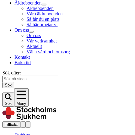
Äldreboenden
Äldreboenden
Våra äldreboenden
Så får du en plats
Så här arbetar vi
Om oss
Om oss
Vår verksamhet
Aktuellt
Välja vård och omsorg
Kontakt
Boka tid
Sök efter:
Sök
Sök
Meny
Tillbaka