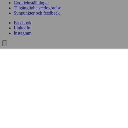
Cookiepolicy
Cookieinställningar
Tillgänglighetsredogörelse
Synpunkter och feedback
Facebook
LinkedIn
Instagram