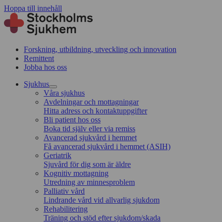
Hoppa till innehåll
Forskning, utbildning, utveckling och innovation
Remittent
Jobba hos oss
Sjukhus
Våra sjukhus
Avdelningar och mottagningar
Hitta adress och kontaktuppgifter
Bli patient hos oss
Boka tid själv eller via remiss
Avancerad sjukvård i hemmet
Få avancerad sjukvård i hemmet (ASIH)
Geriatrik
Sjuvård för dig som är äldre
Kognitiv mottagning
Utredning av minnesproblem
Palliativ vård
Lindrande vård vid allvarlig sjukdom
Rehabilitering
Träning och stöd efter sjukdom/skada