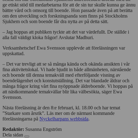
också om hur Stockholms Sjukhems äldreboenden arbetar med att
ge etiskt stöd till medarbetarna för att de sin tur skulle kunna ge ännu
bättre vård och omsorg till boende. Hon passade även på att berätta
om den utveckling och forskningsanda som finns på Stockholms
Sjukhem och som boende får dra nytta av på detta sätt.
– Jag hoppas att publiken tyckte att det var värdefullt. De ställde i
alla fall väldigt kloka frågor! Avslutar Madhuri.
Verksamhetschef Ewa Svensson upplevde att föreläsningen var
uppskattad.
– Det var trevligt att se så många kända och okända ansikten i vår
fina aktivitetslokal. Vi hade bjudit in både allmänheten, närstående
och boende till denna temakväll med efterföljande visning av
boendelägenhet och konstutställning. Det var blandade åldrar och
många frågor kring vårt fina nyöppnade äldreboende. Vi hoppas på
att nästkommande temakvällar blir lika välbesökta, säger Ewa
Svensson.
Nästa föreläsning är den 8:e februari, kl. 18.00 och har temat
”Starkare som årsrik”. Läs mer om de närmast kommande
föreläsningarna på
Nyckelharpans webbsida
.
Redaktör:
Susanna Engström