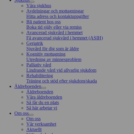
Sjukhus
Våra sjukhus
Avdelningar och mottagningar
Hitta adress och kontaktuppgifter
Bli patient hos oss
Boka tid själv eller via remiss
Avancerad sjukvård i hemmet
Få avancerad sjukvård i hemmet (ASIH)
Geriatrik
Sjuvård för dig som är äldre
Kognitiv mottagning
Utredning av minnesproblem
Palliativ vård
Lindrande vård vid allvarlig sjukdom
Rehabilitering
Träning och stöd efter sjukdom/skada
Äldreboenden
Äldreboenden
Våra äldreboenden
Så får du en plats
Så här arbetar vi
Om oss
Om oss
Vår verksamhet
Aktuellt