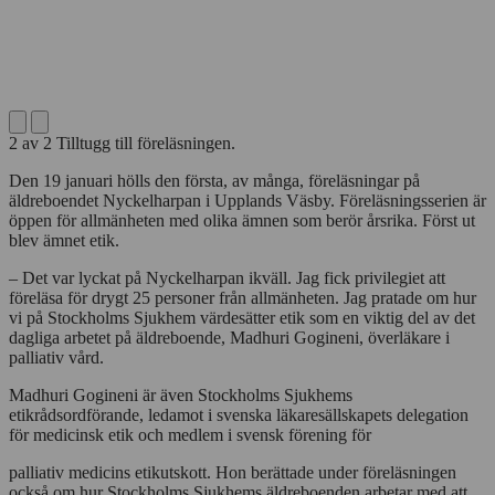
1
av
2
Madhuri Gogineni, överläkare i palliativ vård, höll
föreläsning i etik på äldreboendet Nyckelharpan i Upplands Väsby.
Den 19 januari hölls den första, av många, föreläsningar på
äldreboendet Nyckelharpan i Upplands Väsby. Föreläsningsserien är
öppen för allmänheten med olika ämnen som berör årsrika. Först ut
blev ämnet etik.
– Det var lyckat på Nyckelharpan ikväll. Jag fick privilegiet att
föreläsa för drygt 25 personer från allmänheten. Jag pratade om hur
vi på Stockholms Sjukhem värdesätter etik som en viktig del av det
dagliga arbetet på äldreboende, Madhuri Gogineni, överläkare i
palliativ vård.
Madhuri Gogineni är även Stockholms Sjukhems
etikrådsordförande, ledamot i svenska läkaresällskapets delegation
för medicinsk etik och medlem i svensk förening för
palliativ medicins etikutskott. Hon berättade under föreläsningen