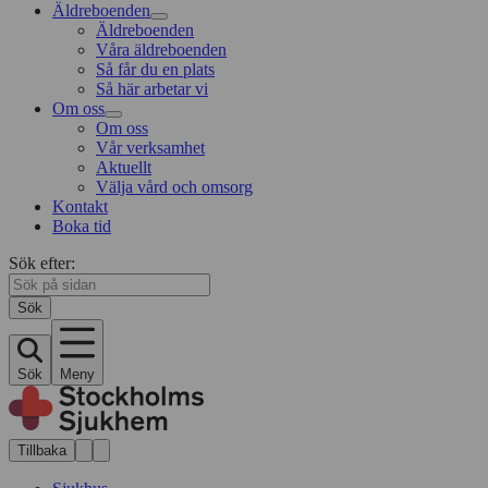
Äldreboenden
Äldreboenden
Våra äldreboenden
Så får du en plats
Så här arbetar vi
Om oss
Om oss
Vår verksamhet
Aktuellt
Välja vård och omsorg
Kontakt
Boka tid
Sök efter:
Sök
Sök
Meny
Tillbaka