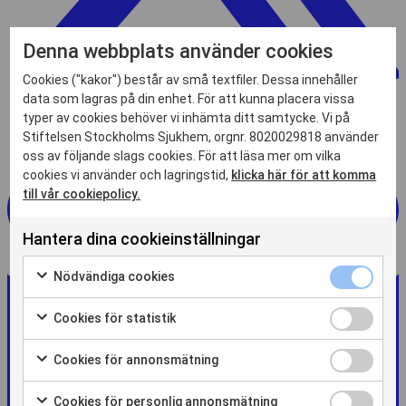
Denna webbplats använder cookies
Cookies ("kakor") består av små textfiler. Dessa innehåller
data som lagras på din enhet. För att kunna placera vissa
typer av cookies behöver vi inhämta ditt samtycke. Vi på
Stiftelsen Stockholms Sjukhem, orgnr. 8020029818 använder
oss av följande slags cookies. För att läsa mer om vilka
cookies vi använder och lagringstid,
klicka här för att komma
till vår cookiepolicy.
Hantera dina cookieinställningar
Nödvändiga
Nödvändiga cookies
cookies
Markera
kryssruta
för
Cookies
Cookies för statistik
att
för
Markera
samtycka
statistik
för
Cookies
Cookies för annonsmätning
till
kryssruta
att
för
Markera
användning
samtycka
annonsmätn
för
av
Cookies
Cookies för personlig annonsmätning
till