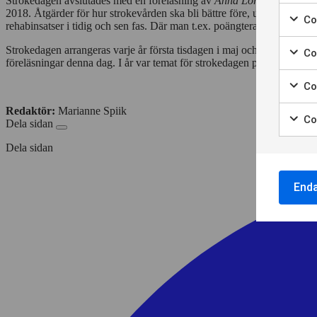
Marke
Strokedagen avslutades med en föreläsning av
Anna Lord
, som varit 
för
2018. Åtgärder för hur strokevården ska bli bättre före, under och eft
Coo
rehabinsatser i tidig och sen fas. Där man t.ex. poängterar vikten av 
att
Marke
samt
för
Strokedagen arrangeras varje år första tisdagen i maj och sedan ett
Co
till
att
föreläsningar denna dag. I år var temat för strokedagen prevention o
Marke
använ
samt
för
av
Co
till
att
Nödvä
Marke
använ
samt
cooki
Redaktör:
Marianne Spiik
för
av
Co
till
Dela sidan
att
Cooki
Marke
använ
samt
för
för
av
Dela sidan
till
statis
att
Cooki
använ
samt
för
av
till
End
annon
Cooki
använ
för
av
perso
Cooki
annon
för
anpas
annon