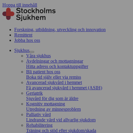
Hoppa till innehåll
Forskning, utbildning, utveckling och innovation
Remittent
Jobba hos oss
Sjukhus
Våra sjukhus
Avdelningar och mottagningar
Hitta adress och kontaktuppgifter
Bli patient hos oss
Boka tid själv eller via remiss
Avancerad sjukvård i hemmet
Få avancerad sjukvård i hemmet (ASIH)
Geriatrik
Sjuvård för dig som är äldre
Kognitiv mottagning
Utredning av minnesproblem
Palliativ vård
Lindrande vård vid allvarlig sjukdom
Rehabilitering
Träning och stöd efter sjukdom/skada