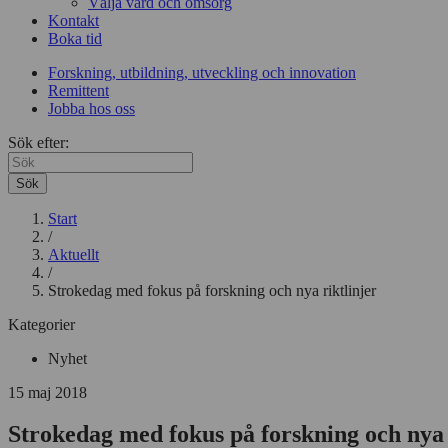
Välja vård och omsorg
Kontakt
Boka tid
Forskning, utbildning, utveckling och innovation
Remittent
Jobba hos oss
Sök efter:
Sök
Start
/
Aktuellt
/
Strokedag med fokus på forskning och nya riktlinjer
Kategorier
Nyhet
15 maj 2018
Strokedag med fokus på forskning och nya 