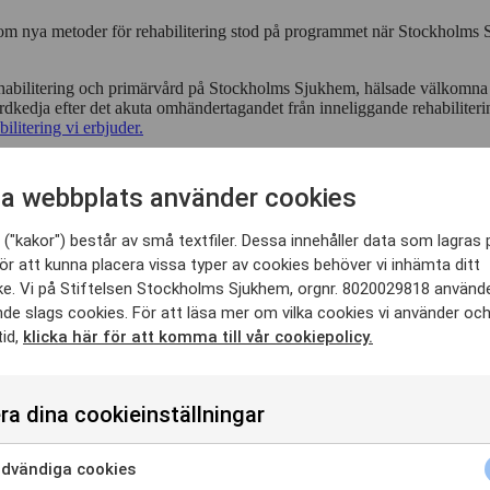
 om nya metoder för rehabilitering stod på programmet när Stockholm
habilitering och primärvård på Stockholms Sjukhem, hälsade välkomna 
kedja efter det akuta omhändertagandet från inneliggande rehabiliterin
litering vi erbjuder.
 forskare från Karolinska Institutet (KI) forskningsprojektet "Make My
a webbplats använder cookies
 Sjukhem deltagit.
("kakor") består av små textfiler. Dessa innehåller data som lagras 
U-enhet, presenterade utgångspunkterna för projektet där man studerar
roke: tobak, alkohol, fysisk aktivitet och matvanor.
Läs mer om projekte
ör att kunna placera vissa typer av cookies behöver vi inhämta ditt
e. Vi på Stiftelsen Stockholms Sjukhem, orgnr. 8020029818 använd
e om hur man i projektet genomför en studie med personer som haft TIA (
nde slags cookies. För att läsa mer om vilka cookies vi använder oc
undersöker man hur och om engagerande aktiviteter i vardagen och mobil
tid,
klicka här för att komma till vår cookiepolicy.
io veckor och som stöd för förändring av och medvetenhet om levnadsvano
m webbplattformen ”F@ce” som är en teknikbaserad plattform där den som
ra dina cookieinställningar
 man kan se så här långt i projektet är att mobilen används för att skap
 F@ce och det finns utvecklingspotential.
Läs mer om forskningsprojekte
dvändiga cookies