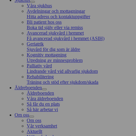
Sjukhus
Våra sjukhus
Avdelningar och mottagningar
Hitta adress och kontaktuppgifter
Bli patient hos oss
Boka tid själv eller via remiss
Avancerad sjukvård i hemmet
Få avancerad sjukvård i hemmet (ASIH)
Geriatrik
Sjuvård för dig som är äldre
Kognitiv mottagning
Utredning av minnesproblem
Palliativ vård
Lindrande vård vid allvarlig sjukdom
Rehabilitering
Träning och stöd efter sjukdom/skada
Äldreboenden
Äldreboenden
Våra äldreboenden
Så får du en plats
Så här arbetar vi
Om oss
Om oss
Vår verksamhet
Aktuellt