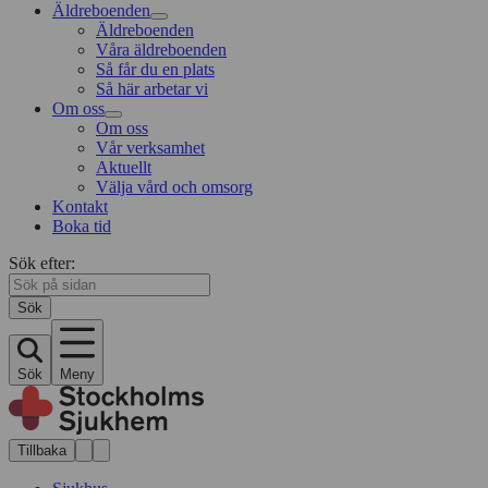
Äldreboenden
Äldreboenden
Våra äldreboenden
Så får du en plats
Så här arbetar vi
Om oss
Om oss
Vår verksamhet
Aktuellt
Välja vård och omsorg
Kontakt
Boka tid
Sök efter:
Sök
Sök
Meny
Tillbaka