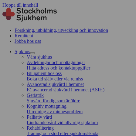
Hoppa till innehåll
Forskning, utbildning, utveckling och innovation
Remittent
Jobba hos oss
Sjukhus
Våra sjukhus
Avdelningar och mottagningar
Hitta adress och kontaktuppgifter
Bli patient hos oss
Boka tid själv eller via remiss
Avancerad sjukvård i hemmet
Få avancerad sjukvård i hemmet (ASIH)
Geriatrik
Sjuvård för dig som är äldre
Kognitiv mottagning
Utredning av minnesproblem
Palliativ vård
Lindrande vård vid allvarlig sjukdom
Rehabilitering
Träning och stöd efter sjukdom/skada