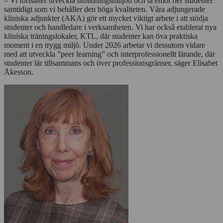
– Vi fortsätter utveckla utbildningsmiljön och ta emot fler studenter
samtidigt som vi behåller den höga kvaliteten. Våra adjungerade
kliniska adjunkter (AKA) gör ett mycket viktigt arbete i att stödja
studenter och handledare i verksamheten. Vi har också etablerat nya
kliniska träningslokaler, KTL, där studenter kan öva praktiska
moment i en trygg miljö. Under 2026 arbetar vi dessutom vidare
med att utveckla ”peer learning” och interprofessionellt lärande, där
studenter lär tillsammans och över professionsgränser, säger Elisabet
Åkesson.