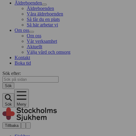
Äldreboenden
Äldreboenden
Våra äldreboenden
Så får du en plats
Så här arbetar vi
Om oss
Om oss
Vår verksamhet
Aktuellt
Välja vård och omsorg
Kontakt
Boka tid
Sök efter:
Sök
Sök
Meny
Tillbaka