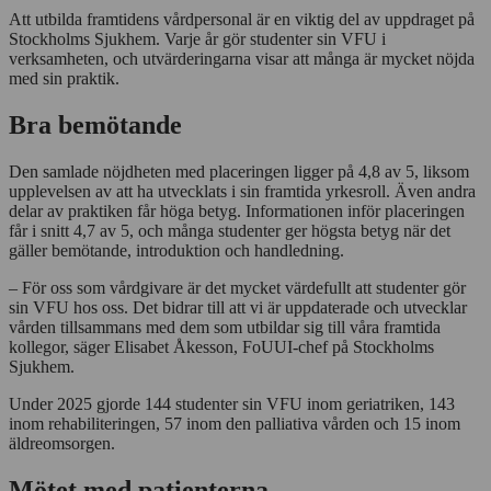
Att utbilda framtidens vårdpersonal är en viktig del av uppdraget på
Stockholms Sjukhem. Varje år gör studenter sin VFU i
verksamheten, och utvärderingarna visar att många är mycket nöjda
med sin praktik.
Bra bemötande
Den samlade nöjdheten med placeringen ligger på 4,8 av 5, liksom
upplevelsen av att ha utvecklats i sin framtida yrkesroll. Även andra
delar av praktiken får höga betyg. Informationen inför placeringen
får i snitt 4,7 av 5, och många studenter ger högsta betyg när det
gäller bemötande, introduktion och handledning.
– För oss som vårdgivare är det mycket värdefullt att studenter gör
sin VFU hos oss. Det bidrar till att vi är uppdaterade och utvecklar
vården tillsammans med dem som utbildar sig till våra framtida
kollegor, säger Elisabet Åkesson, FoUUI-chef på Stockholms
Sjukhem.
Under 2025 gjorde 144 studenter sin VFU inom geriatriken, 143
inom rehabiliteringen, 57 inom den palliativa vården och 15 inom
äldreomsorgen.
Mötet med patienterna