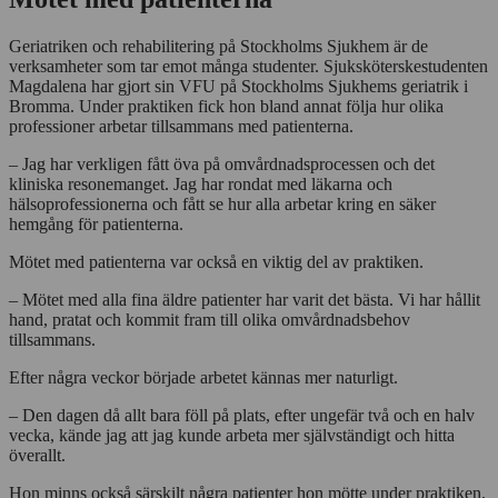
Geriatriken och rehabilitering på Stockholms Sjukhem är de
verksamheter som tar emot många studenter. Sjuksköterskestudenten
Magdalena har gjort sin VFU på Stockholms Sjukhems geriatrik i
Bromma. Under praktiken fick hon bland annat följa hur olika
professioner arbetar tillsammans med patienterna.
– Jag har verkligen fått öva på omvårdnadsprocessen och det
kliniska resonemanget. Jag har rondat med läkarna och
hälsoprofessionerna och fått se hur alla arbetar kring en säker
hemgång för patienterna.
Mötet med patienterna var också en viktig del av praktiken.
– Mötet med alla fina äldre patienter har varit det bästa. Vi har hållit
hand, pratat och kommit fram till olika omvårdnadsbehov
tillsammans.
Efter några veckor började arbetet kännas mer naturligt.
– Den dagen då allt bara föll på plats, efter ungefär två och en halv
vecka, kände jag att jag kunde arbeta mer självständigt och hitta
överallt.
Hon minns också särskilt några patienter hon mötte under praktiken.