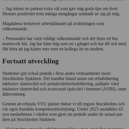
– Jag minns en patient extra väl som gav mig goda tips om livet.
Hennes positivitet trots många motgångar smittade av sig på mig.
Magdalena beskriver arbetsklimatet på avdelningen som
välkomnande.
– Personalen har varit väldigt välkomnande och det finns ett bra
teamwork här. Jag har känt mig som en i gänget och har till och med
fått höra att jag känns mer som en kollega än en student.
Fortsatt utveckling
Studenter gör också praktik i flera andra verksamheter inom
Stockholms Sjukhem. Det handlar bland annat om rehabilitering
inklusive slutenvård och primärvårdsrehabilitering, palliativ vård
inklusive slutenvård och avancerad sjukvård i hemmet (ASIH), samt
äldreomsorg.
Genom att erbjuda VFU platser bidrar vi till region Stockholms och
vår egen framtida kompetensförsörjning. Under 2025 anställdes 65
nya medarbetare i vården som gjort sin praktik under de senast par
åren på Stockholms Sjukhem