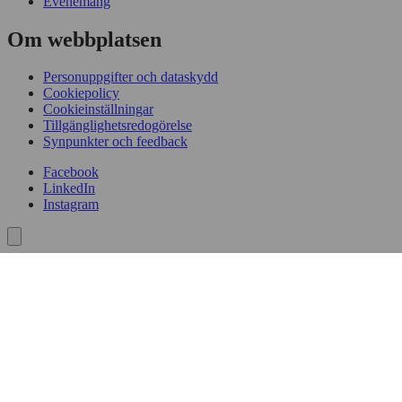
Evenemang
Om webbplatsen
Personuppgifter och dataskydd
Cookiepolicy
Cookieinställningar
Tillgänglighetsredogörelse
Synpunkter och feedback
Facebook
LinkedIn
Instagram