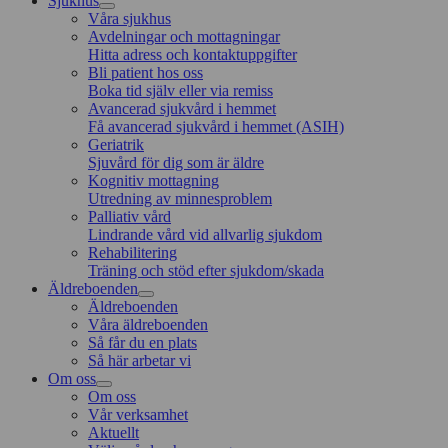
Sjukhus
Våra sjukhus
Avdelningar och mottagningar
Hitta adress och kontaktuppgifter
Bli patient hos oss
Boka tid själv eller via remiss
Avancerad sjukvård i hemmet
Få avancerad sjukvård i hemmet (ASIH)
Geriatrik
Sjuvård för dig som är äldre
Kognitiv mottagning
Utredning av minnesproblem
Palliativ vård
Lindrande vård vid allvarlig sjukdom
Rehabilitering
Träning och stöd efter sjukdom/skada
Äldreboenden
Äldreboenden
Våra äldreboenden
Så får du en plats
Så här arbetar vi
Om oss
Om oss
Vår verksamhet
Aktuellt