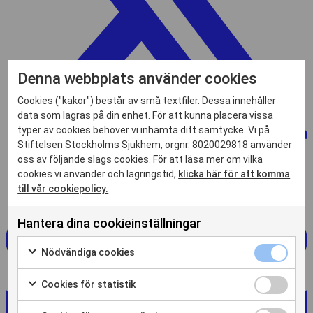
Denna webbplats använder cookies
Cookies ("kakor") består av små textfiler. Dessa innehåller
data som lagras på din enhet. För att kunna placera vissa
typer av cookies behöver vi inhämta ditt samtycke. Vi på
Stiftelsen Stockholms Sjukhem, orgnr. 8020029818 använder
oss av följande slags cookies. För att läsa mer om vilka
cookies vi använder och lagringstid,
klicka här för att komma
till vår cookiepolicy.
Hantera dina cookieinställningar
Nödvändiga
Nödvändiga cookies
cookies
Markera
kryssruta
för
Cookies
Cookies för statistik
att
för
Markera
samtycka
statistik
för