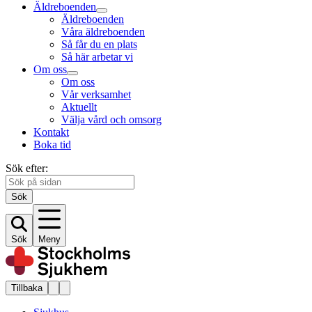
Äldreboenden
Äldreboenden
Våra äldreboenden
Så får du en plats
Så här arbetar vi
Om oss
Om oss
Vår verksamhet
Aktuellt
Välja vård och omsorg
Kontakt
Boka tid
Sök efter:
Sök
Sök
Meny
Tillbaka