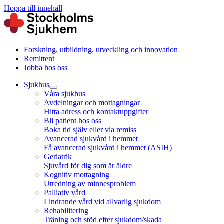
Hoppa till innehåll
Forskning, utbildning, utveckling och innovation
Remittent
Jobba hos oss
Sjukhus
Våra sjukhus
Avdelningar och mottagningar
Hitta adress och kontaktuppgifter
Bli patient hos oss
Boka tid själv eller via remiss
Avancerad sjukvård i hemmet
Få avancerad sjukvård i hemmet (ASIH)
Geriatrik
Sjuvård för dig som är äldre
Kognitiv mottagning
Utredning av minnesproblem
Palliativ vård
Lindrande vård vid allvarlig sjukdom
Rehabilitering
Träning och stöd efter sjukdom/skada