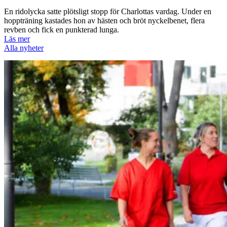
En ridolycka satte plötsligt stopp för Charlottas vardag. Under en
hoppträning kastades hon av hästen och bröt nyckelbenet, flera
revben och fick en punkterad lunga.
Läs mer
Alla nyheter