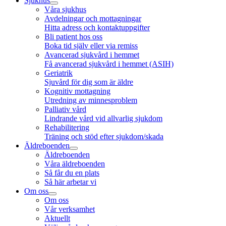
Sjukhus
Våra sjukhus
Avdelningar och mottagningar
Hitta adress och kontaktuppgifter
Bli patient hos oss
Boka tid själv eller via remiss
Avancerad sjukvård i hemmet
Få avancerad sjukvård i hemmet (ASIH)
Geriatrik
Sjuvård för dig som är äldre
Kognitiv mottagning
Utredning av minnesproblem
Palliativ vård
Lindrande vård vid allvarlig sjukdom
Rehabilitering
Träning och stöd efter sjukdom/skada
Äldreboenden
Äldreboenden
Våra äldreboenden
Så får du en plats
Så här arbetar vi
Om oss
Om oss
Vår verksamhet
Aktuellt