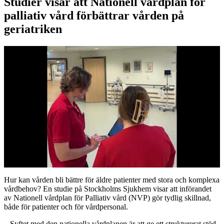
Studier visar att Nationell vårdplan för
palliativ vård förbättrar vården på
geriatriken
Hur kan vården bli bättre för äldre patienter med stora och komplexa
vårdbehov? En studie på Stockholms Sjukhem visar att införandet
av Nationell vårdplan för Palliativ vård (NVP) gör tydlig skillnad,
både för patienter och för vårdpersonal.
– Syftet med den nationella vårdplanen är att ge ett strukturerat stöd