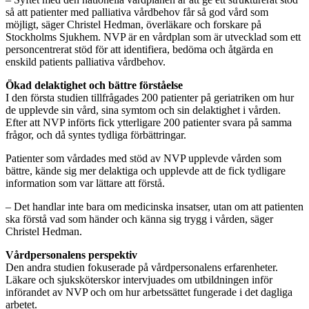
så att patienter med palliativa vårdbehov får så god vård som
möjligt, säger Christel Hedman, överläkare och forskare på
Stockholms Sjukhem. NVP är en vårdplan som är utvecklad som ett
personcentrerat stöd för att identifiera, bedöma och åtgärda en
enskild patients palliativa vårdbehov.
Ökad delaktighet och bättre förståelse
I den första studien tillfrågades 200 patienter på geriatriken om hur
de upplevde sin vård, sina symtom och sin delaktighet i vården.
Efter att NVP införts fick ytterligare 200 patienter svara på samma
frågor, och då syntes tydliga förbättringar.
Patienter som vårdades med stöd av NVP upplevde vården som
bättre, kände sig mer delaktiga och upplevde att de fick tydligare
information som var lättare att förstå.
– Det handlar inte bara om medicinska insatser, utan om att patienten
ska förstå vad som händer och känna sig trygg i vården, säger
Christel Hedman.
Vårdpersonalens perspektiv
Den andra studien fokuserade på vårdpersonalens erfarenheter.
Läkare och sjuksköterskor intervjuades om utbildningen inför
införandet av NVP och om hur arbetssättet fungerade i det dagliga
arbetet.