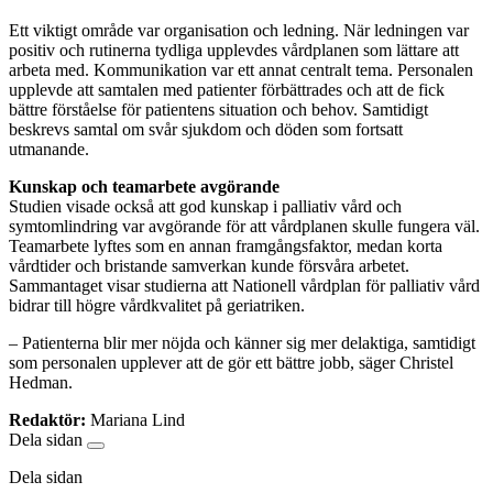
Ett viktigt område var organisation och ledning. När ledningen var
positiv och rutinerna tydliga upplevdes vårdplanen som lättare att
arbeta med. Kommunikation var ett annat centralt tema. Personalen
upplevde att samtalen med patienter förbättrades och att de fick
bättre förståelse för patientens situation och behov. Samtidigt
beskrevs samtal om svår sjukdom och döden som fortsatt
utmanande.
Kunskap och teamarbete avgörande
Studien visade också att god kunskap i palliativ vård och
symtomlindring var avgörande för att vårdplanen skulle fungera väl.
Teamarbete lyftes som en annan framgångsfaktor, medan korta
vårdtider och bristande samverkan kunde försvåra arbetet.
Sammantaget visar studierna att Nationell vårdplan för palliativ vård
bidrar till högre vårdkvalitet på geriatriken.
– Patienterna blir mer nöjda och känner sig mer delaktiga, samtidigt
som personalen upplever att de gör ett bättre jobb, säger Christel
Hedman.
Redaktör:
Mariana Lind
Dela sidan
Dela sidan