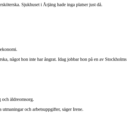
rsköterska. Sjukhuset i Årjäng hade inga platser just då.
d ekonomi.
öterska, något hon inte har ångrat. Idag jobbar hon på en av Stockholms
g och äldreomsorg.
ya utmaningar och arbetsuppgifter, säger Irene.