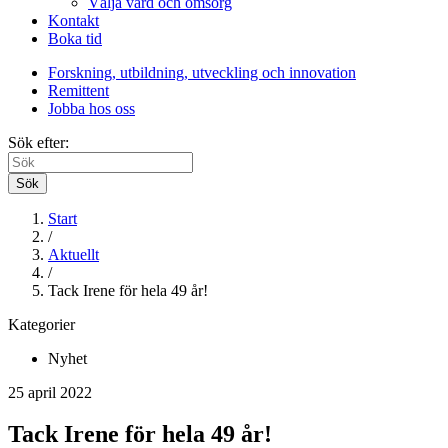
Välja vård och omsorg
Kontakt
Boka tid
Forskning, utbildning, utveckling och innovation
Remittent
Jobba hos oss
Sök efter:
Sök
Start
/
Aktuellt
/
Tack Irene för hela 49 år!
Kategorier
Nyhet
25 april 2022
Tack Irene för hela 49 år!