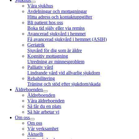
Sjukhus
Våra sjukhus
Avdelningar och mottagningar
Hitta adress och kontaktuppgifter
Bli patient hos oss
Boka tid själv eller via remiss
Avancerad sjukvård i hemmet
Få avancerad sjukvård i hemmet (ASIH)
Geriatrik
Sjuvård för dig som är äldre
Kognitiv mottagning
Utredning av minnesproblem
Palliativ vård
Lindrande vård vid allvarlig sjukdom
Rehabilitering
Träning och stöd efter sjukdom/skada
Äldreboenden
Äldreboenden
Våra äldreboenden
Så får du en plats
Så här arbetar vi
Om oss
Om oss
Vår verksamhet
Aktuellt