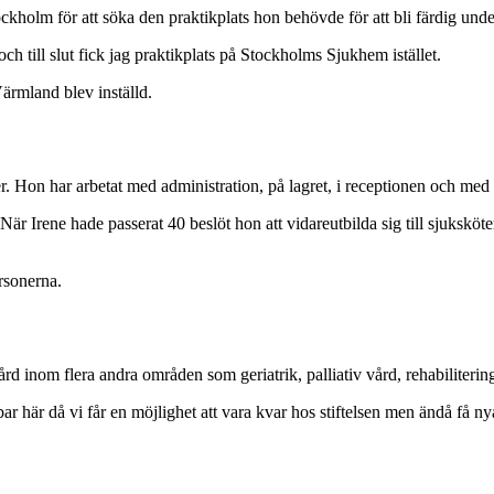
ckholm för att söka den praktikplats hon behövde för att bli färdig unde
h till slut fick jag praktikplats på Stockholms Sjukhem istället.
 Värmland blev inställd.
r. Hon har arbetat med administration, på lagret, i receptionen och me
. När Irene hade passerat 40 beslöt hon att vidareutbilda sig till sjuksk
rsonerna.
 inom flera andra områden som geriatrik, palliativ vård, rehabiliterin
bar här då vi får en möjlighet att vara kvar hos stiftelsen men ändå få n