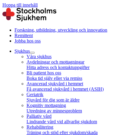
Hoppa till innehåll
Forskning, utbildning, utveckling och innovation
Remittent
Jobba hos oss
Sjukhus
Våra sjukhus
Avdelningar och mottagningar
Hitta adress och kontaktuppgifter
Bli patient hos oss
Boka tid själv eller via remiss
Avancerad sjukvård i hemmet
Få avancerad sjukvård i hemmet (ASIH)
Geriatrik
Sjuvård för dig som är äldre
Kognitiv mottagning
Utredning av minnesproblem
Palliativ vård
Lindrande vård vid allvarlig sjukdom
Rehabilitering
Träning och stöd efter sjukdom/skada