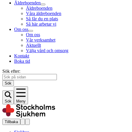
Äldreboenden
Äldreboenden
Våra äldreboenden
Så får du en plats
Så här arbetar vi
Om oss
Om oss
Vår verksamhet
Aktuellt
Välja vård och omsorg
Kontakt
Boka tid
Sök efter:
Sök
Sök
Meny
Tillbaka