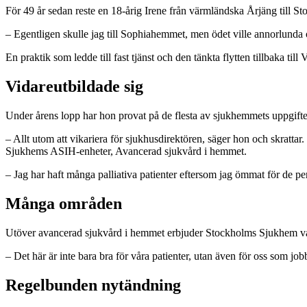
För 49 år sedan reste en 18-årig Irene från värmländska Årjäng till Sto
– Egentligen skulle jag till Sophiahemmet, men ödet ville annorlunda oc
En praktik som ledde till fast tjänst och den tänkta flytten tillbaka till
Vidareutbildade sig
Under årens lopp har hon provat på de flesta av sjukhemmets uppgifte
– Allt utom att vikariera för sjukhusdirektören, säger hon och skrattar
Sjukhems ASIH-enheter, Avancerad sjukvård i hemmet.
– Jag har haft många palliativa patienter eftersom jag ömmat för de pe
Många områden
Utöver avancerad sjukvård i hemmet erbjuder Stockholms Sjukhem vård
– Det här är inte bara bra för våra patienter, utan även för oss som job
Regelbunden nytändning