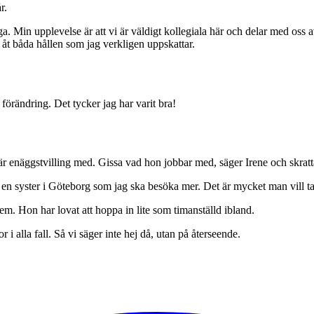
r.
fråga. Min upplevelse är att vi är väldigt kollegiala här och delar med o
 åt båda hållen som jag verkligen uppskattar.
?
 förändring. Det tycker jag har varit bra!
äggstvilling med. Gissa vad hon jobbar med, säger Irene och skrattar f
en syster i Göteborg som jag ska besöka mer. Det är mycket man vill ta
. Hon har lovat att hoppa in lite som timanställd ibland.
r i alla fall. Så vi säger inte hej då, utan på återseende.