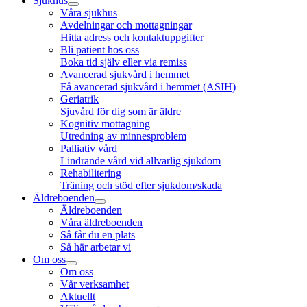
Sjukhus
Våra sjukhus
Avdelningar och mottagningar
Hitta adress och kontaktuppgifter
Bli patient hos oss
Boka tid själv eller via remiss
Avancerad sjukvård i hemmet
Få avancerad sjukvård i hemmet (ASIH)
Geriatrik
Sjuvård för dig som är äldre
Kognitiv mottagning
Utredning av minnesproblem
Palliativ vård
Lindrande vård vid allvarlig sjukdom
Rehabilitering
Träning och stöd efter sjukdom/skada
Äldreboenden
Äldreboenden
Våra äldreboenden
Så får du en plats
Så här arbetar vi
Om oss
Om oss
Vår verksamhet
Aktuellt