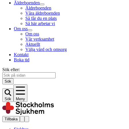
Äldreboenden
Äldreboenden
Våra äldreboenden
Så får du en plats
Så här arbetar vi
Om oss
Om oss
Vår verksamhet
Aktuellt
Välja vård och omsorg
Kontakt
Boka tid
Sök efter:
Sök
Sök
Meny
Tillbaka