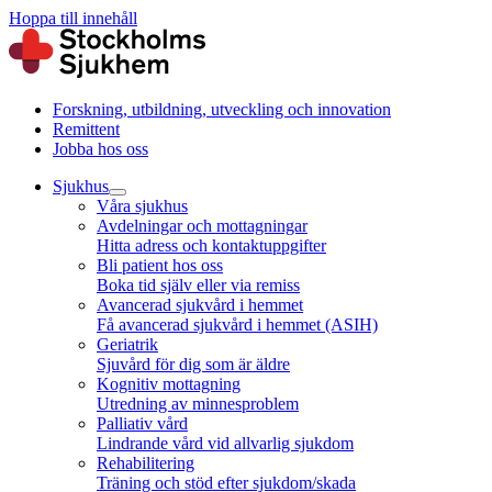
Hoppa till innehåll
Forskning, utbildning, utveckling och innovation
Remittent
Jobba hos oss
Sjukhus
Våra sjukhus
Avdelningar och mottagningar
Hitta adress och kontaktuppgifter
Bli patient hos oss
Boka tid själv eller via remiss
Avancerad sjukvård i hemmet
Få avancerad sjukvård i hemmet (ASIH)
Geriatrik
Sjuvård för dig som är äldre
Kognitiv mottagning
Utredning av minnesproblem
Palliativ vård
Lindrande vård vid allvarlig sjukdom
Rehabilitering
Träning och stöd efter sjukdom/skada