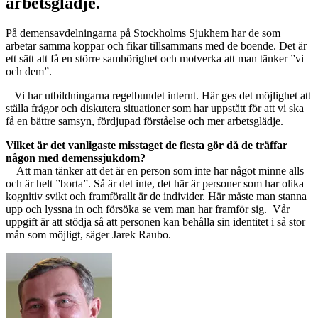
arbetsglädje.
På demensavdelningarna på Stockholms Sjukhem har de som
arbetar samma koppar och fikar tillsammans med de boende. Det är
ett sätt att få en större samhörighet och motverka att man tänker ”vi
och dem”.
– Vi har utbildningarna regelbundet internt. Här ges det möjlighet att
ställa frågor och diskutera situationer som har uppstått för att vi ska
få en bättre samsyn, fördjupad förståelse och mer arbetsglädje.
Vilket är det vanligaste misstaget de flesta gör då de träffar
någon med demenssjukdom?
– Att man tänker att det är en person som inte har något minne alls
och är helt ”borta”. Så är det inte, det här är personer som har olika
kognitiv svikt och framförallt är de individer. Här måste man stanna
upp och lyssna in och försöka se vem man har framför sig. Vår
uppgift är att stödja så att personen kan behålla sin identitet i så stor
mån som möjligt, säger Jarek Raubo.