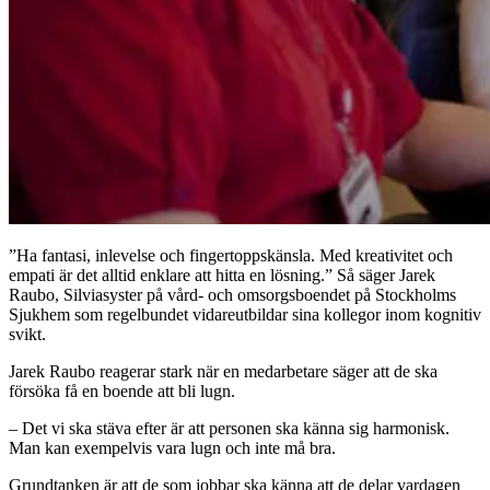
”Ha fantasi, inlevelse och fingertoppskänsla. Med kreativitet och
empati är det alltid enklare att hitta en lösning.” Så säger Jarek
Raubo, Silviasyster på vård- och omsorgsboendet på Stockholms
Sjukhem som regelbundet vidareutbildar sina kollegor inom kognitiv
svikt.
Jarek Raubo reagerar stark när en medarbetare säger att de ska
försöka få en boende att bli lugn.
– Det vi ska stäva efter är att personen ska känna sig harmonisk.
Man kan exempelvis vara lugn och inte må bra.
Grundtanken är att de som jobbar ska känna att de delar vardagen