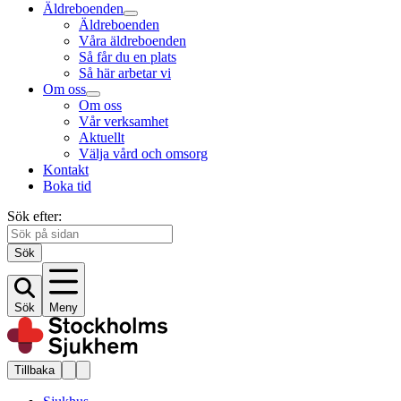
Äldreboenden
Äldreboenden
Våra äldreboenden
Så får du en plats
Så här arbetar vi
Om oss
Om oss
Vår verksamhet
Aktuellt
Välja vård och omsorg
Kontakt
Boka tid
Sök efter:
Sök
Sök
Meny
Tillbaka