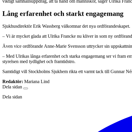
viktigt samhällsuppdrag, att ta hand om människor, säger Ulrika Fran
Lång erfarenhet och starkt engagemang
Sjukhusdirektör Erik Wassberg välkomnar det nya ordförandeskapet.
– Vi är mycket glada att Ulrika Francke nu kliver in som ny ordförande
Även vice ordförande Anne-Marie Svensson uttrycker sin uppskattnin
– Med Ulrikas långa erfarenhet och starka engagemang ser vi fram emot 
styrelsen med tydlighet och framtidstro.
Samtidigt vill Stockholms Sjukhem rikta ett varmt tack till Gunnar N
Redaktör:
Mariana Lind
Dela sidan
Dela sidan