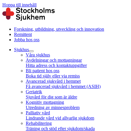
Hoppa till innehåll
Forskning, utbildning, utveckling och innovation
Remittent
Jobba hos oss
Sjukhus
Våra sjukhus
Avdelningar och mottagningar
Hitta adress och kontaktuppgifter
Bli patient hos oss
Boka tid själv eller via remiss
Avancerad sjukvård i hemmet
Få avancerad sjukvård i hemmet (ASIH)
Geriatrik
Sjuvård för dig som är äldre
Kognitiv mottagning
Utredning av minnesproblem
Palliativ vård
Lindrande vård vid allvarlig sjukdom
Rehabilitering
Träning och stöd efter sjukdom/skada