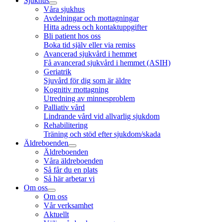
Sjukhus
Våra sjukhus
Avdelningar och mottagningar
Hitta adress och kontaktuppgifter
Bli patient hos oss
Boka tid själv eller via remiss
Avancerad sjukvård i hemmet
Få avancerad sjukvård i hemmet (ASIH)
Geriatrik
Sjuvård för dig som är äldre
Kognitiv mottagning
Utredning av minnesproblem
Palliativ vård
Lindrande vård vid allvarlig sjukdom
Rehabilitering
Träning och stöd efter sjukdom/skada
Äldreboenden
Äldreboenden
Våra äldreboenden
Så får du en plats
Så här arbetar vi
Om oss
Om oss
Vår verksamhet
Aktuellt