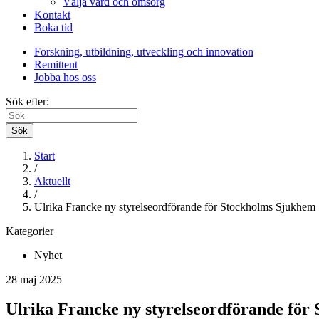
Välja vård och omsorg
Kontakt
Boka tid
Forskning, utbildning, utveckling och innovation
Remittent
Jobba hos oss
Sök efter:
Sök
Start
/
Aktuellt
/
Ulrika Francke ny styrelseordförande för Stockholms Sjukhem
Kategorier
Nyhet
28 maj 2025
Ulrika Francke ny styrelseordförande för