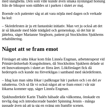
med slangbella. Den som ville kunde även smaka nyslungad honung
från de bikupor som ställdes ut i parken i slutet av maj.
Boende och patienter såg ut att vara nöjda med dagen och verkade
ha kul:
– Skördefesten är ju ett fantastiskt initiativ. Man vet ju också att det
är så läkande med både trädgård och gemenskap, så det här är
jättebra, säger Marianne Siegborn, patient på Stockholms Sjukhems
rehabilitering.
Något att se fram emot
Förslaget att sätta lökar kom från Linnéa Engman, arbetsterapeut vid
Primärvårdsrehab Kungsholmen, då Stockholms Sjukhem delade ut
ett Innovationspris i slutet av förra året. Lökförslaget fick då
hederspris och kunde nu förverkligas i samband med skördefesten.
– Idag kan man sätta lökar i pallkragar här i parken och i en del av
rabatterna. Och så får vi också något att se fram emot i vår när
lökarna kommer upp, säger Linnéa Engman.
Sjukhusdirektör Karin Thalén hälsade alla välkomna, önskade en
trevlig dag och introducerade bandet Spinning Jennis - många
passade även på att ta sig en sväng om framför scenen.