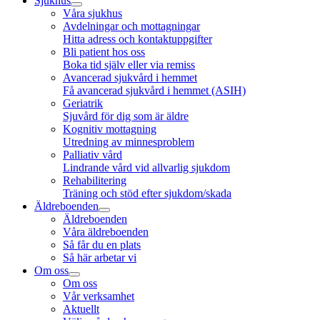
Sjukhus
Våra sjukhus
Avdelningar och mottagningar
Hitta adress och kontaktuppgifter
Bli patient hos oss
Boka tid själv eller via remiss
Avancerad sjukvård i hemmet
Få avancerad sjukvård i hemmet (ASIH)
Geriatrik
Sjuvård för dig som är äldre
Kognitiv mottagning
Utredning av minnesproblem
Palliativ vård
Lindrande vård vid allvarlig sjukdom
Rehabilitering
Träning och stöd efter sjukdom/skada
Äldreboenden
Äldreboenden
Våra äldreboenden
Så får du en plats
Så här arbetar vi
Om oss
Om oss
Vår verksamhet
Aktuellt