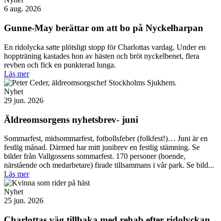
6 aug. 2026
Gunne-May berättar om att bo på Nyckelharpan
En ridolycka satte plötsligt stopp för Charlottas vardag. Under en
hoppträning kastades hon av hästen och bröt nyckelbenet, flera
revben och fick en punkterad lunga.
Läs mer
Nyhet
29 jun. 2026
Äldreomsorgens nyhetsbrev- juni
Sommarfest, midsommarfest, fotbollsfeber (folkfest!)… Juni är en
festlig månad. Därmed har mitt junibrev en festlig stämning. Se
bilder från Vallgossens sommarfest. 170 personer (boende,
närstående och medarbetare) firade tillsammans i vår park. Se bild...
Läs mer
Nyhet
25 jun. 2026
Charlottas väg tillbaka med rehab efter ridolyckan