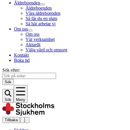
Äldreboenden
Äldreboenden
Våra äldreboenden
Så får du en plats
Så här arbetar vi
Om oss
Om oss
Vår verksamhet
Aktuellt
Välja vård och omsorg
Kontakt
Boka tid
Sök efter:
Sök
Sök
Meny
Tillbaka