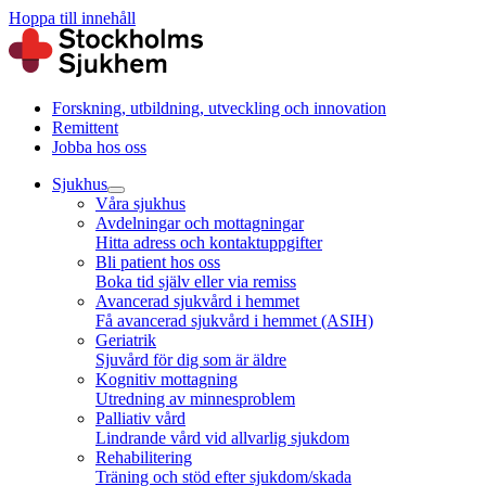
Hoppa till innehåll
Forskning, utbildning, utveckling och innovation
Remittent
Jobba hos oss
Sjukhus
Våra sjukhus
Avdelningar och mottagningar
Hitta adress och kontaktuppgifter
Bli patient hos oss
Boka tid själv eller via remiss
Avancerad sjukvård i hemmet
Få avancerad sjukvård i hemmet (ASIH)
Geriatrik
Sjuvård för dig som är äldre
Kognitiv mottagning
Utredning av minnesproblem
Palliativ vård
Lindrande vård vid allvarlig sjukdom
Rehabilitering
Träning och stöd efter sjukdom/skada