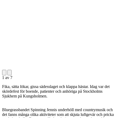
1
av
7
Fika, sätta lökar, gissa sädesslaget och klappa hästar. Idag var det
skördefest för boende, patienter och anhöriga på Stockholms
Sjukhem på Kungsholmen.
Bluegrassbandet Spinning Jennis underhöll med countrymusik och
det fanns många olika aktiviteter som att skjuta luftgevär och pricka