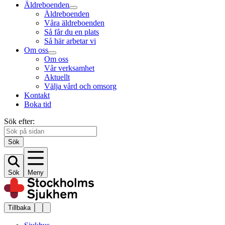
Äldreboenden
Äldreboenden
Våra äldreboenden
Så får du en plats
Så här arbetar vi
Om oss
Om oss
Vår verksamhet
Aktuellt
Välja vård och omsorg
Kontakt
Boka tid
Sök efter:
Sök
Sök
Meny
Tillbaka