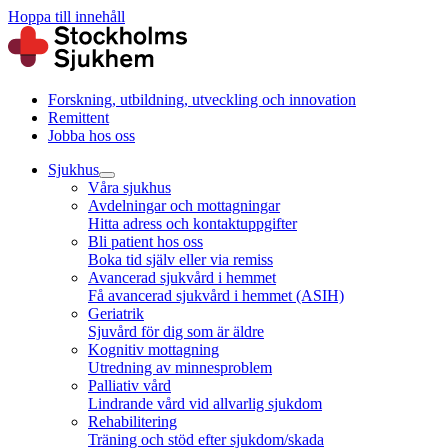
Hoppa till innehåll
Forskning, utbildning, utveckling och innovation
Remittent
Jobba hos oss
Sjukhus
Våra sjukhus
Avdelningar och mottagningar
Hitta adress och kontaktuppgifter
Bli patient hos oss
Boka tid själv eller via remiss
Avancerad sjukvård i hemmet
Få avancerad sjukvård i hemmet (ASIH)
Geriatrik
Sjuvård för dig som är äldre
Kognitiv mottagning
Utredning av minnesproblem
Palliativ vård
Lindrande vård vid allvarlig sjukdom
Rehabilitering
Träning och stöd efter sjukdom/skada