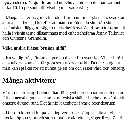
byggnaderna. Någon föranmälan behövs inte och det har kommit
cirka 10-15 personer till visningarna varje gång.
–
Många ställer frågor och undrar hur man får en plats här, svaret är
att man ställer sig i kö efter att man har fått ett beslut från sin
biståndshandläggare, säger enhetschef Roya Zand, som turas om att
hålla i visningarna tillsammans med enhetscheferna Jenny Tallqvist
och Christina Granholm.
Vilka andra frågor brukar ni få?
–
En vanlig fråga är om all personal talar bra svenska. Vi har infört
ett språktest som alla får göra som rekryteras hit. Det är viktigt att
man kan språket för att kunna ge en bra och säker vård och omsorg.
Många aktiviteter
Vård- och omsorgsboendet har 99 lägenheter och tar emot den som
fått demensdiagnos eller som av fysiska skäl är i behov av vård och
omsorg dygnet runt. Det är nio lägenheter i varje boendegrupp.
–
De som kommit hit på visning verkar också uppskatta att vi har
mycket öppna ytor och stort utbud av aktiviteter, säger Roya Zand.