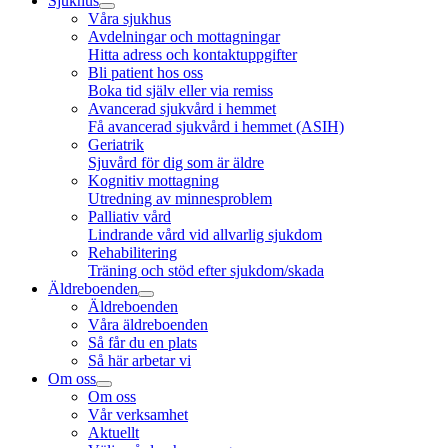
Sjukhus
Våra sjukhus
Avdelningar och mottagningar
Hitta adress och kontaktuppgifter
Bli patient hos oss
Boka tid själv eller via remiss
Avancerad sjukvård i hemmet
Få avancerad sjukvård i hemmet (ASIH)
Geriatrik
Sjuvård för dig som är äldre
Kognitiv mottagning
Utredning av minnesproblem
Palliativ vård
Lindrande vård vid allvarlig sjukdom
Rehabilitering
Träning och stöd efter sjukdom/skada
Äldreboenden
Äldreboenden
Våra äldreboenden
Så får du en plats
Så här arbetar vi
Om oss
Om oss
Vår verksamhet
Aktuellt