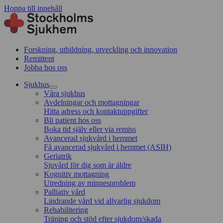
Hoppa till innehåll
Forskning, utbildning, utveckling och innovation
Remittent
Jobba hos oss
Sjukhus
Våra sjukhus
Avdelningar och mottagningar
Hitta adress och kontaktuppgifter
Bli patient hos oss
Boka tid själv eller via remiss
Avancerad sjukvård i hemmet
Få avancerad sjukvård i hemmet (ASIH)
Geriatrik
Sjuvård för dig som är äldre
Kognitiv mottagning
Utredning av minnesproblem
Palliativ vård
Lindrande vård vid allvarlig sjukdom
Rehabilitering
Träning och stöd efter sjukdom/skada