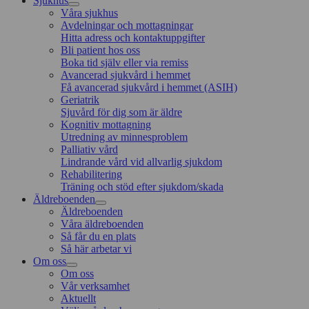
Sjukhus
Våra sjukhus
Avdelningar och mottagningar
Hitta adress och kontaktuppgifter
Bli patient hos oss
Boka tid själv eller via remiss
Avancerad sjukvård i hemmet
Få avancerad sjukvård i hemmet (ASIH)
Geriatrik
Sjuvård för dig som är äldre
Kognitiv mottagning
Utredning av minnesproblem
Palliativ vård
Lindrande vård vid allvarlig sjukdom
Rehabilitering
Träning och stöd efter sjukdom/skada
Äldreboenden
Äldreboenden
Våra äldreboenden
Så får du en plats
Så här arbetar vi
Om oss
Om oss
Vår verksamhet
Aktuellt