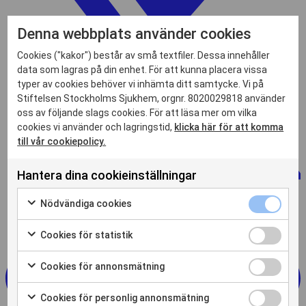
Denna webbplats använder cookies
Cookies ("kakor") består av små textfiler. Dessa innehåller
data som lagras på din enhet. För att kunna placera vissa
typer av cookies behöver vi inhämta ditt samtycke. Vi på
Stiftelsen Stockholms Sjukhem, orgnr. 8020029818 använder
oss av följande slags cookies. För att läsa mer om vilka
cookies vi använder och lagringstid,
klicka här för att komma
till vår cookiepolicy.
Hantera dina cookieinställningar
Nödvändiga
Nödvändiga cookies
cookies
Markera
kryssruta
för
Cookies
Cookies för statistik
att
för
Markera
samtycka
statistik
för
Cookies
Cookies för annonsmätning
till
kryssruta
att
för
Markera
användning
samtycka
annonsmätn
för
av
Cookies
Cookies för personlig annonsmätning
till
kryssruta
att