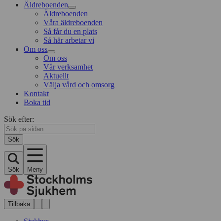
Äldreboenden
Äldreboenden
Våra äldreboenden
Så får du en plats
Så här arbetar vi
Om oss
Om oss
Vår verksamhet
Aktuellt
Välja vård och omsorg
Kontakt
Boka tid
Sök efter:
Sök
Sök
Meny
Tillbaka