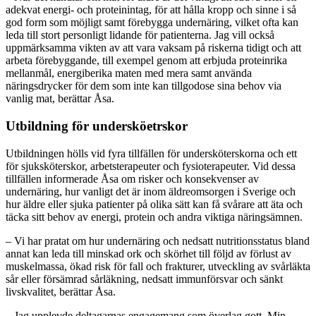
adekvat energi- och proteinintag, för att hålla kropp och sinne i så
god form som möjligt samt förebygga undernäring, vilket ofta kan
leda till stort personligt lidande för patienterna. Jag vill också
uppmärksamma vikten av att vara vaksam på riskerna tidigt och att
arbeta förebyggande, till exempel genom att erbjuda proteinrika
mellanmål, energiberika maten med mera samt använda
näringsdrycker för dem som inte kan tillgodose sina behov via
vanlig mat, berättar Åsa.
Utbildning för undersköetrskor
Utbildningen hölls vid fyra tillfällen för undersköterskorna och ett
för sjuksköterskor, arbetsterapeuter och fysioterapeuter. Vid dessa
tillfällen informerade Åsa om risker och konsekvenser av
undernäring, hur vanligt det är inom äldreomsorgen i Sverige och
hur äldre eller sjuka patienter på olika sätt kan få svårare att äta och
täcka sitt behov av energi, protein och andra viktiga näringsämnen.
– Vi har pratat om hur undernäring och nedsatt nutritionsstatus bland
annat kan leda till minskad ork och skörhet till följd av förlust av
muskelmassa, ökad risk för fall och frakturer, utveckling av svårläkta
sår eller försämrad sårläkning, nedsatt immunförsvar och sänkt
livskvalitet, berättar Åsa.
– Jag upplevde deltagarnas engagemang som överlag gott. Min