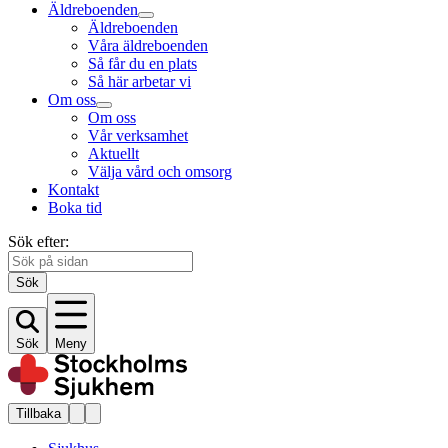
Äldreboenden
Äldreboenden
Våra äldreboenden
Så får du en plats
Så här arbetar vi
Om oss
Om oss
Vår verksamhet
Aktuellt
Välja vård och omsorg
Kontakt
Boka tid
Sök efter:
Sök
Sök
Meny
Tillbaka