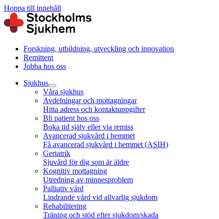
Hoppa till innehåll
Forskning, utbildning, utveckling och innovation
Remittent
Jobba hos oss
Sjukhus
Våra sjukhus
Avdelningar och mottagningar
Hitta adress och kontaktuppgifter
Bli patient hos oss
Boka tid själv eller via remiss
Avancerad sjukvård i hemmet
Få avancerad sjukvård i hemmet (ASIH)
Geriatrik
Sjuvård för dig som är äldre
Kognitiv mottagning
Utredning av minnesproblem
Palliativ vård
Lindrande vård vid allvarlig sjukdom
Rehabilitering
Träning och stöd efter sjukdom/skada