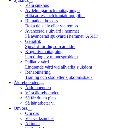
Sjukhus
Våra sjukhus
Avdelningar och mottagningar
Hitta adress och kontaktuppgifter
Bli patient hos oss
Boka tid själv eller via remiss
Avancerad sjukvård i hemmet
Få avancerad sjukvård i hemmet (ASIH)
Geriatrik
Sjuvård för dig som är äldre
Kognitiv mottagning
Utredning av minnesproblem
Palliativ vård
Lindrande vård vid allvarlig sjukdom
Rehabilitering
Träning och stöd efter sjukdom/skada
Äldreboenden
Äldreboenden
Våra äldreboenden
Så får du en plats
Så här arbetar vi
Om oss
Om oss
Vår verksamhet
Aktuellt