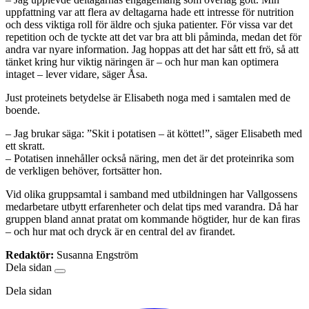
uppfattning var att flera av deltagarna hade ett intresse för nutrition
och dess viktiga roll för äldre och sjuka patienter. För vissa var det
repetition och de tyckte att det var bra att bli påminda, medan det för
andra var nyare information. Jag hoppas att det har sått ett frö, så att
tänket kring hur viktig näringen är – och hur man kan optimera
intaget – lever vidare, säger Åsa.
Just proteinets betydelse är Elisabeth noga med i samtalen med de
boende.
– Jag brukar säga: ”Skit i potatisen – ät köttet!”, säger Elisabeth med
ett skratt.
– Potatisen innehåller också näring, men det är det proteinrika som
de verkligen behöver, fortsätter hon.
Vid olika gruppsamtal i samband med utbildningen har Vallgossens
medarbetare utbytt erfarenheter och delat tips med varandra. Då har
gruppen bland annat pratat om kommande högtider, hur de kan firas
– och hur mat och dryck är en central del av firandet.
Redaktör:
Susanna Engström
Dela sidan
Dela sidan