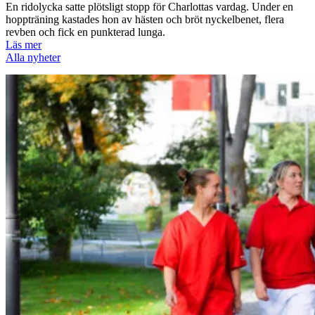
En ridolycka satte plötsligt stopp för Charlottas vardag. Under en
hoppträning kastades hon av hästen och bröt nyckelbenet, flera
revben och fick en punkterad lunga.
Läs mer
Alla nyheter