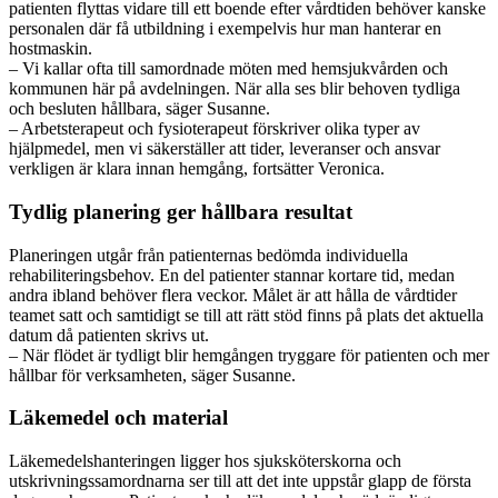
patienten flyttas vidare till ett boende efter vårdtiden behöver kanske
personalen där få utbildning i exempelvis hur man hanterar en
hostmaskin.
– Vi kallar ofta till samordnade möten med hemsjukvården och
kommunen här på avdelningen. När alla ses blir behoven tydliga
och besluten hållbara, säger Susanne.
– Arbetsterapeut och fysioterapeut förskriver olika typer av
hjälpmedel, men vi säkerställer att tider, leveranser och ansvar
verkligen är klara innan hemgång, fortsätter Veronica.
Tydlig planering ger hållbara resultat
Planeringen utgår från patienternas bedömda individuella
rehabiliteringsbehov. En del patienter stannar kortare tid, medan
andra ibland behöver flera veckor. Målet är att hålla de vårdtider
teamet satt och samtidigt se till att rätt stöd finns på plats det aktuella
datum då patienten skrivs ut.
– När flödet är tydligt blir hemgången tryggare för patienten och mer
hållbar för verksamheten, säger Susanne.
Läkemedel och material
Läkemedelshanteringen ligger hos sjuksköterskorna och
utskrivningssamordnarna ser till att det inte uppstår glapp de första