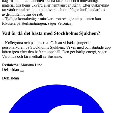
dagarna hemma. Patienten ska ha läkemedel och nödvändigt
material tills hemsjukvård eller hemtjänst är igång. Efter utskrivning
tar vårdcentral och kommun över, och om frågor ändå landar hos
avdelningen lotsas de rätt.
– Tydliga kontaktvägar minskar oron och gör att patienten kan
fokusera på återhämtningen, säger Veronica.
Vad är då det bästa med Stockholms Sjukhem?
– Kollegorna och patienterna! Och att vi båda sjunger i
personalkören på Stockholms Sjukhem. Vi var med och startade upp
kören igen efter den haft ett uppehåll. Den ger härlig energi, säger
Veronica och får medhåll av Susanne.
Redaktör:
Mariana Lind
Dela sidan
Dela sidan