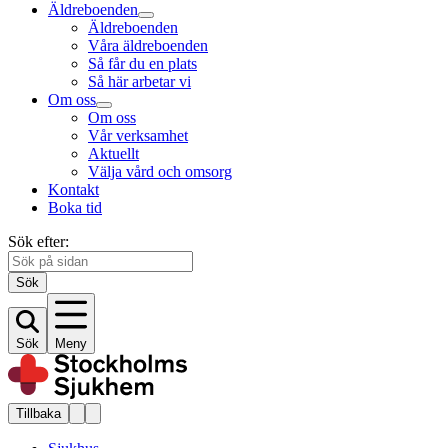
Äldreboenden
Äldreboenden
Våra äldreboenden
Så får du en plats
Så här arbetar vi
Om oss
Om oss
Vår verksamhet
Aktuellt
Välja vård och omsorg
Kontakt
Boka tid
Sök efter:
Sök
Sök
Meny
Tillbaka