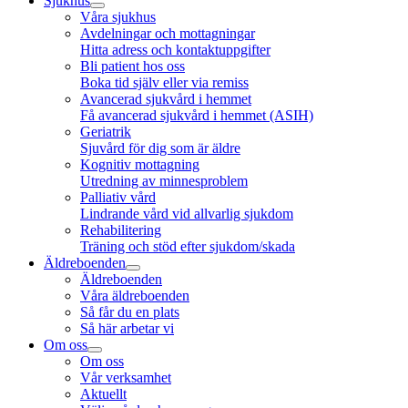
Sjukhus
Våra sjukhus
Avdelningar och mottagningar
Hitta adress och kontaktuppgifter
Bli patient hos oss
Boka tid själv eller via remiss
Avancerad sjukvård i hemmet
Få avancerad sjukvård i hemmet (ASIH)
Geriatrik
Sjuvård för dig som är äldre
Kognitiv mottagning
Utredning av minnesproblem
Palliativ vård
Lindrande vård vid allvarlig sjukdom
Rehabilitering
Träning och stöd efter sjukdom/skada
Äldreboenden
Äldreboenden
Våra äldreboenden
Så får du en plats
Så här arbetar vi
Om oss
Om oss
Vår verksamhet
Aktuellt