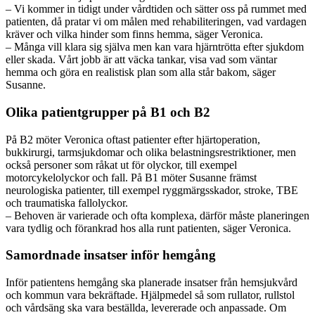
– Vi kommer in tidigt under vårdtiden och sätter oss på rummet med
patienten, då pratar vi om målen med rehabiliteringen, vad vardagen
kräver och vilka hinder som finns hemma, säger Veronica.
– Många vill klara sig själva men kan vara hjärntrötta efter sjukdom
eller skada. Vårt jobb är att väcka tankar, visa vad som väntar
hemma och göra en realistisk plan som alla står bakom, säger
Susanne.
Olika patientgrupper på B1 och B2
På B2 möter Veronica oftast patienter efter hjärtoperation,
bukkirurgi, tarmsjukdomar och olika belastningsrestriktioner, men
också personer som råkat ut för olyckor, till exempel
motorcykelolyckor och fall. På B1 möter Susanne främst
neurologiska patienter, till exempel ryggmärgsskador, stroke, TBE
och traumatiska fallolyckor.
– Behoven är varierade och ofta komplexa, därför måste planeringen
vara tydlig och förankrad hos alla runt patienten, säger Veronica.
Samordnade insatser inför hemgång
Inför patientens hemgång ska planerade insatser från hemsjukvård
och kommun vara bekräftade. Hjälpmedel så som rullator, rullstol
och vårdsäng ska vara beställda, levererade och anpassade. Om