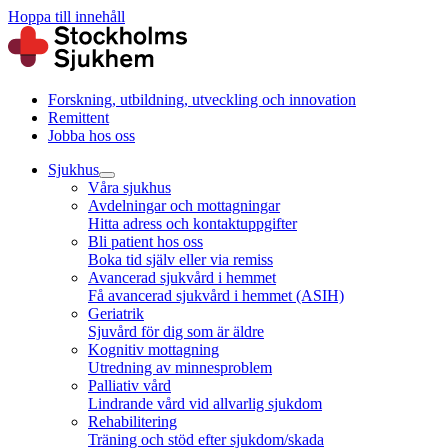
Hoppa till innehåll
Forskning, utbildning, utveckling och innovation
Remittent
Jobba hos oss
Sjukhus
Våra sjukhus
Avdelningar och mottagningar
Hitta adress och kontaktuppgifter
Bli patient hos oss
Boka tid själv eller via remiss
Avancerad sjukvård i hemmet
Få avancerad sjukvård i hemmet (ASIH)
Geriatrik
Sjuvård för dig som är äldre
Kognitiv mottagning
Utredning av minnesproblem
Palliativ vård
Lindrande vård vid allvarlig sjukdom
Rehabilitering
Träning och stöd efter sjukdom/skada