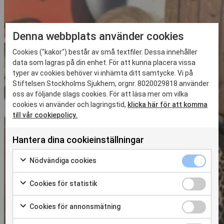
Denna webbplats använder cookies
Cookies ("kakor") består av små textfiler. Dessa innehåller
data som lagras på din enhet. För att kunna placera vissa
typer av cookies behöver vi inhämta ditt samtycke. Vi på
Stiftelsen Stockholms Sjukhem, orgnr. 8020029818 använder
oss av följande slags cookies. För att läsa mer om vilka
cookies vi använder och lagringstid,
klicka här för att komma
till vår cookiepolicy.
Hantera dina cookieinställningar
Nödvändiga
Nödvändiga cookies
cookies
Markera
kryssruta
för
Cookies
Cookies för statistik
att
för
Markera
samtycka
statistik
för
Cookies
Cookies för annonsmätning
till
kryssruta
att
för
Markera
användning
samtycka
annonsmätn