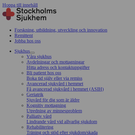
Hoppa till innehåll
Forskning, utbildning, utveckling och innovation
Remittent
Jobba hos oss
Sjukhus
Våra sjukhus
Avdelningar och mottagningar
Hitta adress och kontaktuppgifter
Bli patient hos oss
Boka tid själv eller via remiss
Avancerad sjukvård i hemmet
Få avancerad sjukvård i hemmet (ASIH)
Geriatrik
Sjuvård för dig som är äldre
Kognitiv mottagning
Utredning av minnesproblem
Palliativ vård
Lindrande vård vid allvarlig sjukdom
Rehabilitering
Träning och stöd efter sjukdom/skada