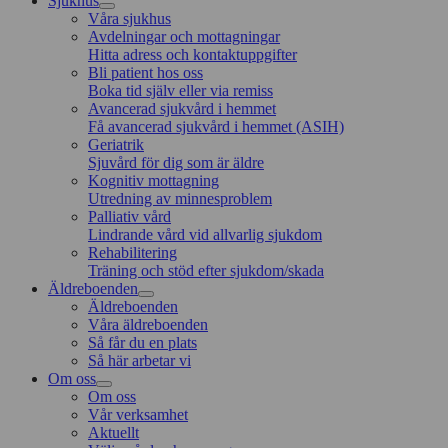
Sjukhus
Våra sjukhus
Avdelningar och mottagningar
Hitta adress och kontaktuppgifter
Bli patient hos oss
Boka tid själv eller via remiss
Avancerad sjukvård i hemmet
Få avancerad sjukvård i hemmet (ASIH)
Geriatrik
Sjuvård för dig som är äldre
Kognitiv mottagning
Utredning av minnesproblem
Palliativ vård
Lindrande vård vid allvarlig sjukdom
Rehabilitering
Träning och stöd efter sjukdom/skada
Äldreboenden
Äldreboenden
Våra äldreboenden
Så får du en plats
Så här arbetar vi
Om oss
Om oss
Vår verksamhet
Aktuellt