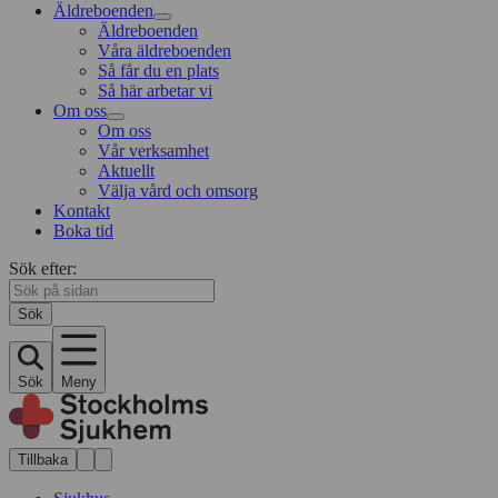
Äldreboenden
Äldreboenden
Våra äldreboenden
Så får du en plats
Så här arbetar vi
Om oss
Om oss
Vår verksamhet
Aktuellt
Välja vård och omsorg
Kontakt
Boka tid
Sök efter:
Sök
Sök
Meny
Tillbaka