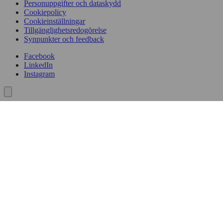
Personuppgifter och dataskydd
Cookiepolicy
Cookieinställningar
Tillgänglighetsredogörelse
Synpunkter och feedback
Facebook
LinkedIn
Instagram