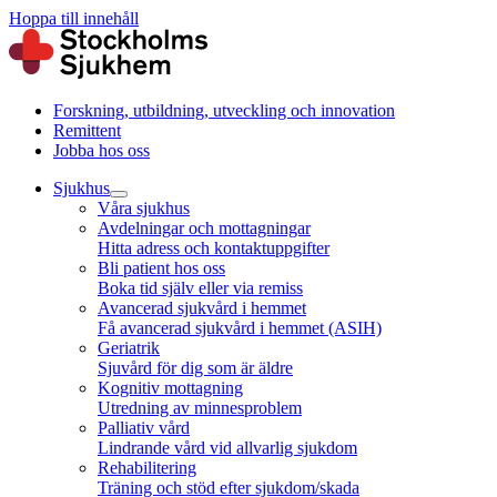
Hoppa till innehåll
Forskning, utbildning, utveckling och innovation
Remittent
Jobba hos oss
Sjukhus
Våra sjukhus
Avdelningar och mottagningar
Hitta adress och kontaktuppgifter
Bli patient hos oss
Boka tid själv eller via remiss
Avancerad sjukvård i hemmet
Få avancerad sjukvård i hemmet (ASIH)
Geriatrik
Sjuvård för dig som är äldre
Kognitiv mottagning
Utredning av minnesproblem
Palliativ vård
Lindrande vård vid allvarlig sjukdom
Rehabilitering
Träning och stöd efter sjukdom/skada