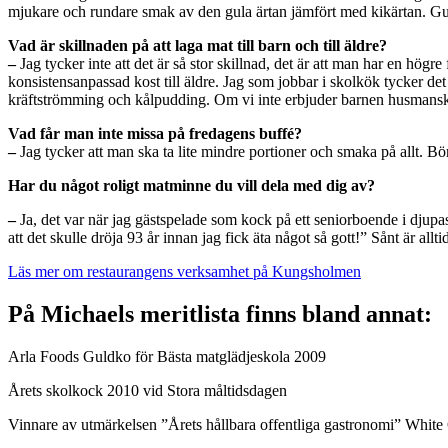
mjukare och rundare smak av den gula ärtan jämfört med kikärtan. Gula
Vad är skillnaden på att laga mat till barn och till äldre?
–
Jag tycker inte att det är så stor skillnad, det är att man har en hög
konsistensanpassad kost till äldre. Jag som jobbar i skolkök tycker de
kräftströmming och kålpudding. Om vi inte erbjuder barnen husmanskos
Vad får man inte missa på fredagens buffé?
–
Jag tycker att man ska ta lite mindre portioner och smaka på allt. Bö
Har du något roligt matminne du vill dela med dig av?
–
Ja, det var när jag gästspelade som kock på ett seniorboende i djupa
att det skulle dröja 93 år innan jag fick äta något så gott!” Sånt är a
Läs mer om restaurangens verksamhet på Kungsholmen
På Michaels meritlista finns bland annat:
Arla Foods Guldko för Bästa matglädjeskola 2009
Årets skolkock 2010 vid Stora måltidsdagen
Vinnare av utmärkelsen ”Årets hållbara offentliga gastronomi” White