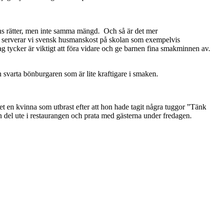
rnens rätter, men inte samma mängd. Och så är det mer
 dag serverar vi svensk husmanskost på skolan som exempelvis
 tycker är viktigt att föra vidare och ge barnen fina smakminnen av.
n svarta bönburgaren som är lite kraftigare i smaken.
t en kvinna som utbrast efter att hon hade tagit några tuggor ”Tänk
en del ute i restaurangen och prata med gästerna under fredagen.