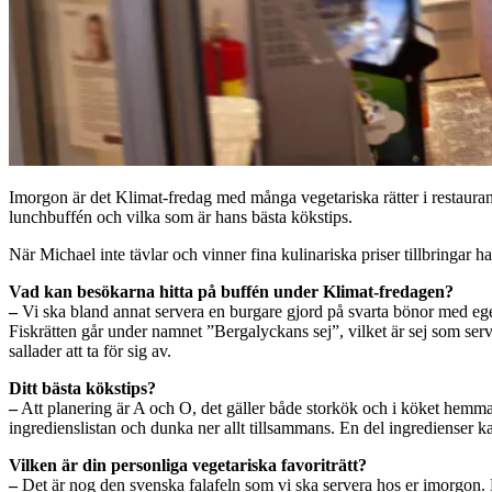
Imorgon är det Klimat-fredag med många vegetariska rätter i restau
lunchbuffén och vilka som är hans bästa kökstips.
När Michael inte tävlar och vinner fina kulinariska priser tillbringar
Vad kan besökarna hitta på buffén under Klimat-fredagen?
–
Vi ska bland annat servera en burgare gjord på svarta bönor med eg
Fiskrätten går under namnet ”Bergalyckans sej”, vilket är sej som se
sallader att ta för sig av.
Ditt bästa kökstips?
–
Att planering är A och O, det gäller både storkök och i köket hemma.
ingredienslistan och dunka ner allt tillsammans. En del ingredienser kan
Vilken är din personliga vegetariska favoriträtt?
–
Det är nog den svenska falafeln som vi ska servera hos er imorgon. De