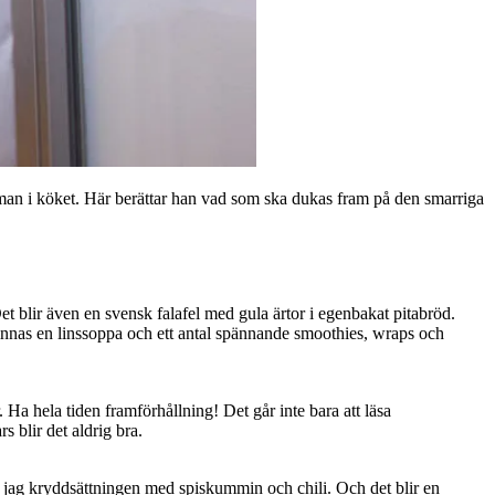
an i köket. Här berättar han vad som ska dukas fram på den smarriga
blir även en svensk falafel med gula ärtor i egenbakat pitabröd.
innas en linssoppa och ett antal spännande smoothies, wraps och
Ha hela tiden framförhållning! Det går inte bara att läsa
s blir det aldrig bra.
ar jag kryddsättningen med spiskummin och chili. Och det blir en