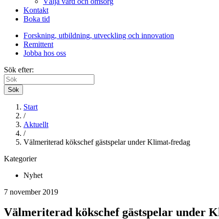
Välja vård och omsorg
Kontakt
Boka tid
Forskning, utbildning, utveckling och innovation
Remittent
Jobba hos oss
Sök efter:
Sök
Start
/
Aktuellt
/
Välmeriterad kökschef gästspelar under Klimat-fredag
Kategorier
Nyhet
7 november 2019
Välmeriterad kökschef gästspelar under K