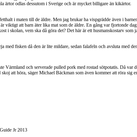
 ärtor odlas dessutom i Sverige och är mycket billigare än kikärtor.
re fetthalt i maten till de äldre. Men jag brukar ha vispgrädde även i ba
t är viktigt att barn äter lika mat som de äldre. En gång var fjortonde
t i skolan, vem ska då göra det? Det här är ett husmanskostarv som jag
rja med fisken då den är lite mildare, sedan falafeln och avsluta med de
ste Värmland och serverade pulled pork med rostad sötpotatis. Då var de
lltid skoj att höra, säger Michael Bäckman som även kommer att röra sig 
 Guide Jr 2013