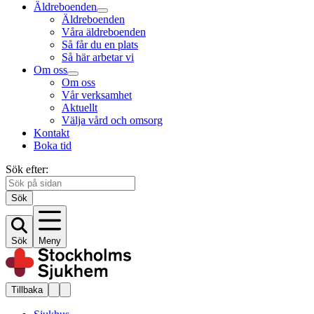
Äldreboenden
Äldreboenden
Våra äldreboenden
Så får du en plats
Så här arbetar vi
Om oss
Om oss
Vår verksamhet
Aktuellt
Välja vård och omsorg
Kontakt
Boka tid
Sök efter:
Sök
Sök
Meny
Tillbaka