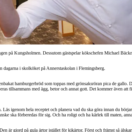
rangen på Kungsholmen. Dessutom gästspelar kökschefen Michael Bäckm
 han dagarna i skolköket på Annerstaskolan i Flemingsberg.
enbakat hamburgerbröd som toppas med grönsaksröran pica de gallo. Det 
rveras tillsammans med ägg, betor och annat gott. Det kommer även att f
 Läs igenom hela receptet och planera vad du ska göra innan du börjar. 
ske ska förberedas för sig. Och ha roligt och ha kärlek till maten, annar
n är gjord på gula ärtor istället för kikärtor. Först och främst så älsk