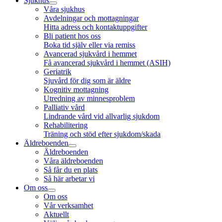
Sjukhus
Våra sjukhus
Avdelningar och mottagningar
Hitta adress och kontaktuppgifter
Bli patient hos oss
Boka tid själv eller via remiss
Avancerad sjukvård i hemmet
Få avancerad sjukvård i hemmet (ASIH)
Geriatrik
Sjuvård för dig som är äldre
Kognitiv mottagning
Utredning av minnesproblem
Palliativ vård
Lindrande vård vid allvarlig sjukdom
Rehabilitering
Träning och stöd efter sjukdom/skada
Äldreboenden
Äldreboenden
Våra äldreboenden
Så får du en plats
Så här arbetar vi
Om oss
Om oss
Vår verksamhet
Aktuellt