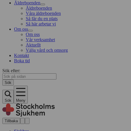
Äldreboenden
Äldreboenden
Våra äldreboenden
Så får du en plats
Så här arbetar vi
Om oss
Om oss
Vår verksamhet
Aktuellt
Välja vård och omsorg
Kontakt
Boka tid
Sök efter:
Sök
Sök
Meny
Tillbaka