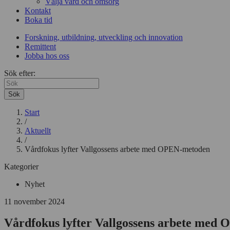
Välja vård och omsorg
Kontakt
Boka tid
Forskning, utbildning, utveckling och innovation
Remittent
Jobba hos oss
Sök efter:
Sök
Start
/
Aktuellt
/
Vårdfokus lyfter Vallgossens arbete med OPEN-metoden
Kategorier
Nyhet
11 november 2024
Vårdfokus lyfter Vallgossens arbete med