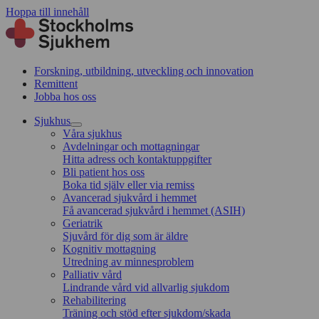
Hoppa till innehåll
Forskning, utbildning, utveckling och innovation
Remittent
Jobba hos oss
Sjukhus
Våra sjukhus
Avdelningar och mottagningar
Hitta adress och kontaktuppgifter
Bli patient hos oss
Boka tid själv eller via remiss
Avancerad sjukvård i hemmet
Få avancerad sjukvård i hemmet (ASIH)
Geriatrik
Sjuvård för dig som är äldre
Kognitiv mottagning
Utredning av minnesproblem
Palliativ vård
Lindrande vård vid allvarlig sjukdom
Rehabilitering
Träning och stöd efter sjukdom/skada