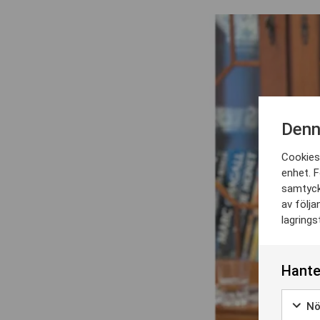
Denn
Cookies 
enhet. F
samtyck
av följa
lagrings
Hante
Nö