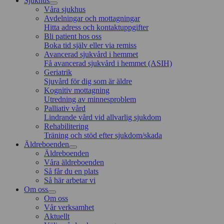
Sjukhus
Våra sjukhus
Avdelningar och mottagningar
Hitta adress och kontaktuppgifter
Bli patient hos oss
Boka tid själv eller via remiss
Avancerad sjukvård i hemmet
Få avancerad sjukvård i hemmet (ASIH)
Geriatrik
Sjuvård för dig som är äldre
Kognitiv mottagning
Utredning av minnesproblem
Palliativ vård
Lindrande vård vid allvarlig sjukdom
Rehabilitering
Träning och stöd efter sjukdom/skada
Äldreboenden
Äldreboenden
Våra äldreboenden
Så får du en plats
Så här arbetar vi
Om oss
Om oss
Vår verksamhet
Aktuellt