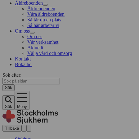
Äldreboenden
Äldreboenden
Våra äldreboenden
Så får du en plats
Så här arbetar vi
Om oss
Om oss
Vår verksamhet
Aktuellt
Välja vård och omsorg
Kontakt
Boka tid
Sök efter:
Sök
Sök
Meny
Tillbaka