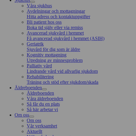
Sjukhus
Våra sjukhus
Avdelningar och mottagningar
Hitta adress och kontaktuppgifter
Bli patient hos oss
Boka tid själv eller via remiss
Avancerad sjukvård i hemmet
Få avancerad sjukvård i hemmet (ASIH)
Geriatrik
Sjuvård för dig som är äldre
Kognitiv mottagning
Utredning av minnesproblem
Palliativ vård
Lindrande vård vid allvarlig sjukdom
Rehabilitering
Träning och stöd efter sjukdom/skada
Äldreboenden
Äldreboenden
Våra äldreboenden
Så får du en plats
Så här arbetar vi
Om oss
Om oss
Vår verksamhet
Aktuellt