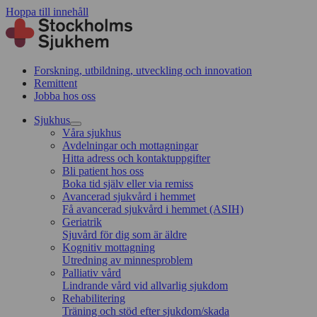
Hoppa till innehåll
Forskning, utbildning, utveckling och innovation
Remittent
Jobba hos oss
Sjukhus
Våra sjukhus
Avdelningar och mottagningar
Hitta adress och kontaktuppgifter
Bli patient hos oss
Boka tid själv eller via remiss
Avancerad sjukvård i hemmet
Få avancerad sjukvård i hemmet (ASIH)
Geriatrik
Sjuvård för dig som är äldre
Kognitiv mottagning
Utredning av minnesproblem
Palliativ vård
Lindrande vård vid allvarlig sjukdom
Rehabilitering
Träning och stöd efter sjukdom/skada