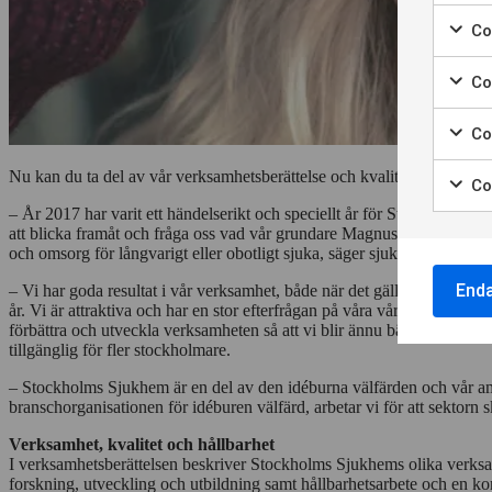
Marke
för
Coo
att
Marke
samt
för
Co
till
att
Marke
använ
samt
för
av
Co
till
att
Nödvä
Marke
använ
samt
cooki
för
av
Nu kan du ta del av vår verksamhetsberättelse och kvalitetsredovisning
Co
till
att
Cooki
Marke
använ
– År 2017 har varit ett händelserikt och speciellt år för Stockholms Sju
samt
för
för
av
att blicka framåt och fråga oss vad vår grundare Magnus Huss skulle ha
till
statis
att
Cooki
och omsorg för långvarigt eller obotligt sjuka, säger sjukhusdirektör 
använ
samt
för
av
till
End
annon
–
Vi har goda resultat i vår verksamhet, både när det gäller kundnöjdhe
Cooki
använ
år. Vi är attraktiva och har en stor efterfrågan på våra vård- och omsor
för
förbättra och utveckla verksamheten så att vi blir ännu bättre imorg
av
perso
tillgänglig för fler stockholmare.
Cooki
annon
för
–
Stockholms Sjukhem är en del av den idéburna välfärden och vår ambi
anpas
branschorganisationen för idéburen välfärd, arbetar vi för att sektorn 
annon
Verksamhet, kvalitet och hållbarhet
I verksamhetsberättelsen beskriver Stockholms Sjukhems olika verksa
forskning, utveckling och utbildning samt hållbarhetsarbete och en k