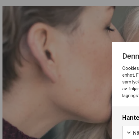
Denn
Cookies 
enhet. F
samtyck
av följa
lagrings
Hante
Nö