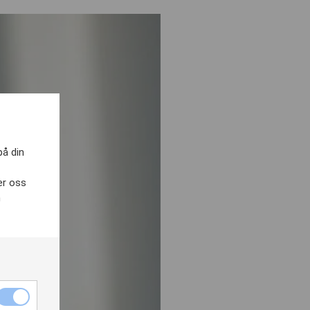
på din
er oss
h
Nödvändiga
cookies