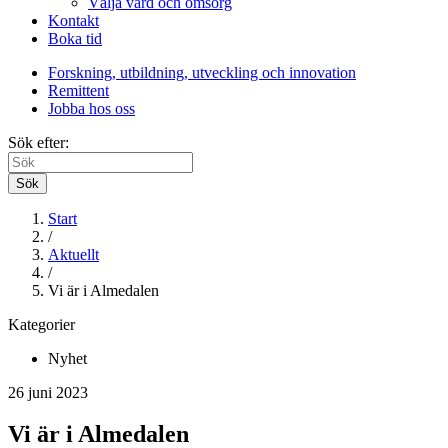
Välja vård och omsorg
Kontakt
Boka tid
Forskning, utbildning, utveckling och innovation
Remittent
Jobba hos oss
Sök efter:
Sök
Start
/
Aktuellt
/
Vi är i Almedalen
Kategorier
Nyhet
26 juni 2023
Vi är i Almedalen