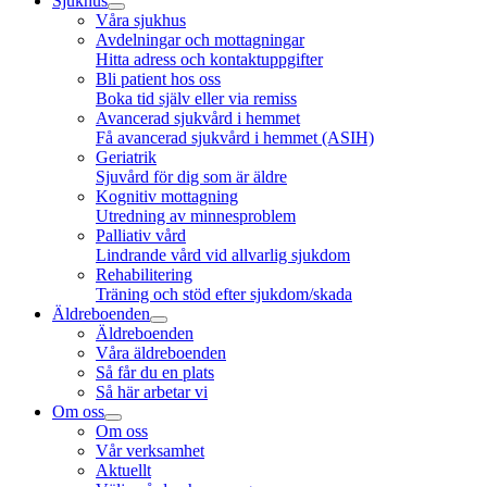
Sjukhus
Våra sjukhus
Avdelningar och mottagningar
Hitta adress och kontaktuppgifter
Bli patient hos oss
Boka tid själv eller via remiss
Avancerad sjukvård i hemmet
Få avancerad sjukvård i hemmet (ASIH)
Geriatrik
Sjuvård för dig som är äldre
Kognitiv mottagning
Utredning av minnesproblem
Palliativ vård
Lindrande vård vid allvarlig sjukdom
Rehabilitering
Träning och stöd efter sjukdom/skada
Äldreboenden
Äldreboenden
Våra äldreboenden
Så får du en plats
Så här arbetar vi
Om oss
Om oss
Vår verksamhet
Aktuellt