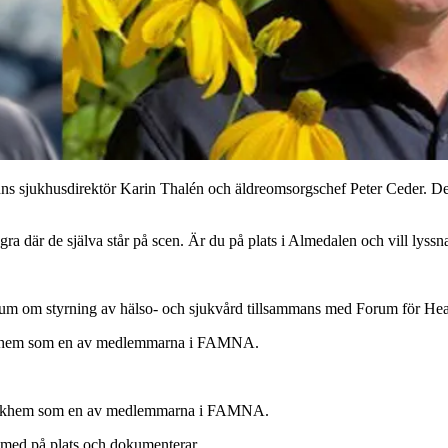
nns sjukhusdirektör Karin Thalén och äldreomsorgschef Peter Ceder. De
ra där de själva står på scen. Är du på plats i Almedalen och vill lyssn
arium om styrning av hälso- och sjukvård tillsammans med Forum för Hea
Sjukhem som en av medlemmarna i FAMNA.
 Sjukhem som en av medlemmarna i FAMNA.
ed på plats och dokumenterar.