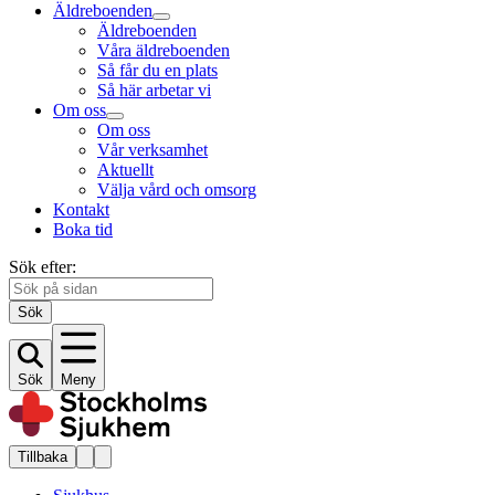
Äldreboenden
Äldreboenden
Våra äldreboenden
Så får du en plats
Så här arbetar vi
Om oss
Om oss
Vår verksamhet
Aktuellt
Välja vård och omsorg
Kontakt
Boka tid
Sök efter:
Sök
Sök
Meny
Tillbaka