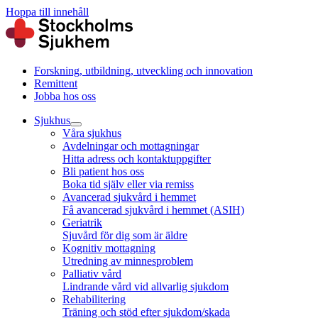
Hoppa till innehåll
Forskning, utbildning, utveckling och innovation
Remittent
Jobba hos oss
Sjukhus
Våra sjukhus
Avdelningar och mottagningar
Hitta adress och kontaktuppgifter
Bli patient hos oss
Boka tid själv eller via remiss
Avancerad sjukvård i hemmet
Få avancerad sjukvård i hemmet (ASIH)
Geriatrik
Sjuvård för dig som är äldre
Kognitiv mottagning
Utredning av minnesproblem
Palliativ vård
Lindrande vård vid allvarlig sjukdom
Rehabilitering
Träning och stöd efter sjukdom/skada