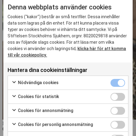
Denna webbplats använder cookies
Cookies ("kakor") består av små textfiler. Dessa innehåller
data som lagras på din enhet. För att kunna placera vissa
typer av cookies behöver vi inhämta ditt samtycke. Vi på
Stiftelsen Stockholms Sjukhem, orgnr. 8020029818 använder
oss av följande slags cookies. För att läsa mer om vilka
cookies vi använder och lagringstid,
klicka här för att komma
till vår cookiepolicy.
Hantera dina cookieinställningar
Nödvändiga
Nödvändiga cookies
cookies
Markera
kryssruta
för
Cookies
Cookies för statistik
att
för
Markera
samtycka
statistik
för
Cookies
Cookies för annonsmätning
till
kryssruta
att
för
Markera
användning
samtycka
annonsmätn
för
av
Cookies
Nyhet
Cookies för personlig annonsmätning
till
kryssruta
att
Nödvändiga
för
6 aug. 2026
Markera
användning
samtycka
cookies
personlig