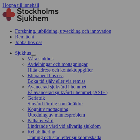
Hoppa till innehåll
Forskning, utbildning, utveckling och innovation
Remittent
Jobba hos oss
Sjukhus
Våra sjukhus
Avdelningar och mottagningar
Hitta adress och kontaktuppgifter
Bli patient hos oss
Boka tid själv eller via remiss
Avancerad sjukvård i hemmet
Få avancerad sjukvård i hemmet (ASIH)
Geriatrik
Sjuvård för dig som är äldre
Kognitiv mottagning
Utredning av minnesproblem
Palliativ vård
Lindrande vård vid allvarlig sjukdom
Rehabilitering
Träning och stöd efter sjukdom/skada