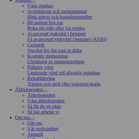
Sjukhus
Våra sjukhus
Avdelningar och mottagningar
Hitta adress och kontaktuppgifter
Bli patient hos oss
Boka tid själv eller via remiss
Avancerad sjukvård i hemmet
Få avancerad sjukvård i hemmet (ASIH)
Geriatrik
Sjuvård för dig som är äldre
Kognitiv mottagning
Utredning av minnesproblem
Palliativ vård
Lindrande vård vid allvarlig sjukdom
Rehabilitering
Träning och stöd efter sjukdom/skada
Äldreboenden
Äldreboenden
Våra äldreboenden
Så får du en plats
Så här arbetar vi
Om oss
Om oss
Vår verksamhet
Aktuellt