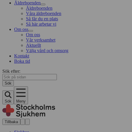
Äldreboenden
Äldreboenden
Våra äldreboenden
Så får du en plats
Så här arbetar vi
Om oss
Om oss
Vår verksamhet
Aktuellt
Välja vård och omsorg
Kontakt
Boka tid
Sök efter:
Sök
Sök
Meny
Tillbaka