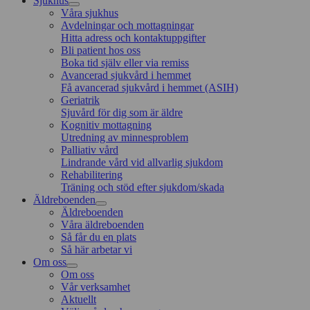
Sjukhus
Våra sjukhus
Avdelningar och mottagningar
Hitta adress och kontaktuppgifter
Bli patient hos oss
Boka tid själv eller via remiss
Avancerad sjukvård i hemmet
Få avancerad sjukvård i hemmet (ASIH)
Geriatrik
Sjuvård för dig som är äldre
Kognitiv mottagning
Utredning av minnesproblem
Palliativ vård
Lindrande vård vid allvarlig sjukdom
Rehabilitering
Träning och stöd efter sjukdom/skada
Äldreboenden
Äldreboenden
Våra äldreboenden
Så får du en plats
Så här arbetar vi
Om oss
Om oss
Vår verksamhet
Aktuellt