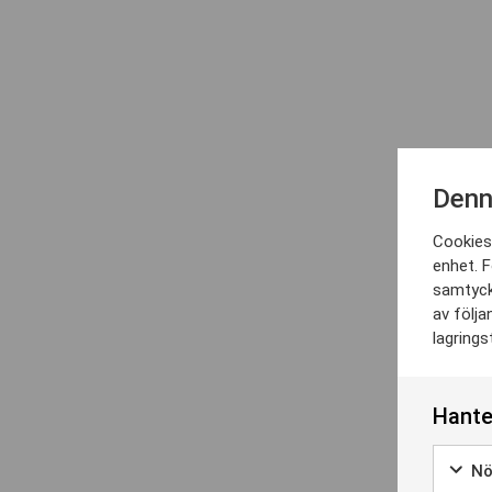
Denn
Cookies 
enhet. F
samtyck
av följa
lagrings
Hante
Nö