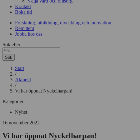
Välja vård och omsorg
Kontakt
Boka tid
Forskning, utbildning, utveckling och innovation
Remittent
Jobba hos oss
Sök efter:
Sök
Start
/
Aktuellt
/
Vi har öppnat Nyckelharpan!
Kategorier
Nyhet
16 november 2022
Vi har öppnat Nyckelharpan!