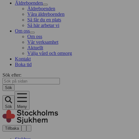
Äldreboenden
Äldreboenden
Våra äldreboenden
Så får du en plats
Så här arbetar vi
Om oss
Om oss
Vår verksamhet
Aktuellt
Välja vård och omsorg
Kontakt
Boka tid
Sök efter:
Sök
Sök
Meny
Tillbaka