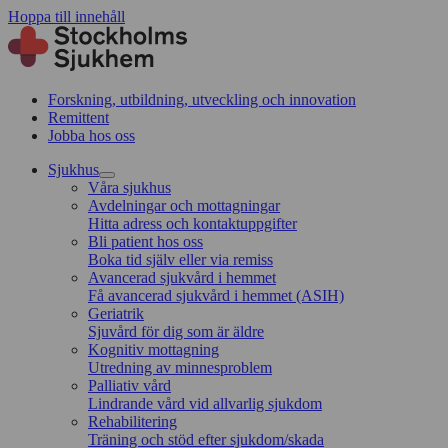
Hoppa till innehåll
Forskning, utbildning, utveckling och innovation
Remittent
Jobba hos oss
Sjukhus
Våra sjukhus
Avdelningar och mottagningar
Hitta adress och kontaktuppgifter
Bli patient hos oss
Boka tid själv eller via remiss
Avancerad sjukvård i hemmet
Få avancerad sjukvård i hemmet (ASIH)
Geriatrik
Sjuvård för dig som är äldre
Kognitiv mottagning
Utredning av minnesproblem
Palliativ vård
Lindrande vård vid allvarlig sjukdom
Rehabilitering
Träning och stöd efter sjukdom/skada